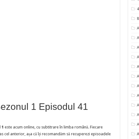
4
8
A
A
A
A
A
A
A
A
ezonul 1 Episodul 41
A
A
A
 1
este acum online, cu subtitrare în limba română. Fiecare
s cel anterior, așa că îți recomandăm să recuperezi episoadele
A