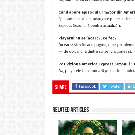
Când apare episodul următor din Ameri
Episoadele noi sunt adăugate pe măsură ce su
Express Sezonul 1 pentru actualizări.
Playerul nu se încarcă, ce fac?
Încearcă să reîncarci pagina; dacă problema p
— de obicei una dintre surse funcționează.
Pot viziona America Express Sezonul 1 
Da, playerele funcționează pe telefon, tabletă
Facebook
Twitter
L
Share
Related Articles