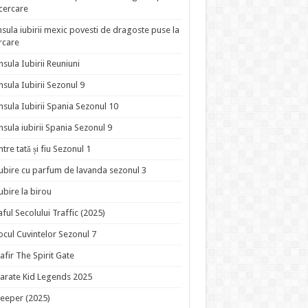
ncercare
nsula iubirii mexic povesti de dragoste puse la
rcare
nsula Iubirii Reuniuni
nsula Iubirii Sezonul 9
nsula Iubirii Spania Sezonul 10
nsula iubirii Spania Sezonul 9
ntre tată și fiu Sezonul 1
ubire cu parfum de lavanda sezonul 3
ubire la birou
aful Secolului Traffic (2025)
ocul Cuvintelor Sezonul 7
afir The Spirit Gate
arate Kid Legends 2025
eeper (2025)