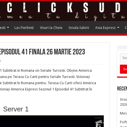
esti
Las Fierbinti
Visuri la Cheie
Insula Iubirii
Asia Express
C
pisodul 41 FINALA 26 Martie 2023
1
 Subtitrat in Romana on Seriale Turcesti. Obține America
na pe Terasa Cu Carti pentru Seriale Turcesti. Vizionați
e Subtitrat în Romana pentru. Terasa Cu Carti oferă America
Rece
ionați America Express Sezonul 1 Episodul 41 Subtitrat în
Insu
202
Server 1
Mesa
Poft