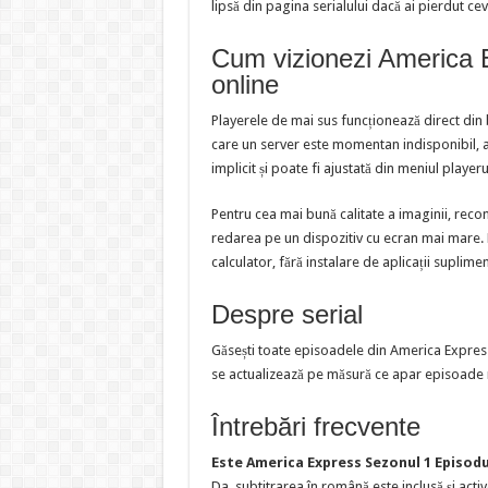
lipsă din pagina serialului dacă ai pierdut cev
Cum vizionezi America 
online
Playerele de mai sus funcționează direct din
care un server este momentan indisponibil, al
implicit și poate fi ajustată din meniul playeru
Pentru cea mai bună calitate a imaginii, reco
redarea pe un dispozitiv cu ecran mai mare. Pl
calculator, fără instalare de aplicații suplime
Despre serial
Găsești toate episoadele din America Express
se actualizează pe măsură ce apar episoade 
Întrebări frecvente
Este America Express Sezonul 1 Episodu
Da, subtitrarea în română este inclusă și activ