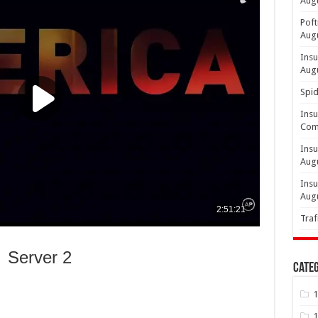
Aug
Poft
Aug
Insu
Aug
Spid
Insu
Comp
Insu
Aug
Insu
Aug
Traf
Server 2
Categ
1
1