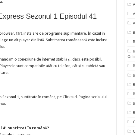
a.
A
A
Express Sezonul 1 Episodul 41
A
 browser, fără instalare de programe suplimentare. În cazul în
ege un alt player din listă. Subtitrarea românească este inclusă
B
lui.
B
Onli
mandăm o conexiune de internet stabilă și, dacă este posibil,
ayerele sunt compatibile atât cu telefon, cât și cu tabletă sau
B
ntare.
B
B
 Sezonul 1, subtitrate în română, pe
Clicksud
. Pagina serialului
B
noi.
B
C
l 41 subtitrat în română?
C
ă implicit la redare.