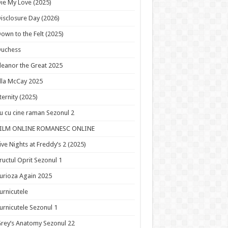
ie My Love (2025)
isclosure Day (2026)
own to the Felt (2025)
Duchess
leanor the Great 2025
lla McCay 2025
ternity (2025)
u cu cine raman Sezonul 2
FILM ONLINE ROMANESC ONLINE
ive Nights at Freddy’s 2 (2025)
ructul Oprit Sezonul 1
urioza Again 2025
urnicutele
urnicutele Sezonul 1
rey’s Anatomy Sezonul 22