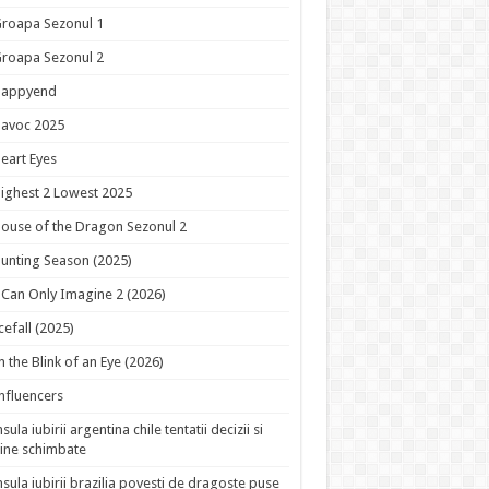
roapa Sezonul 1
roapa Sezonul 2
Happyend
avoc 2025
eart Eyes
ighest 2 Lowest 2025
ouse of the Dragon Sezonul 2
unting Season (2025)
 Can Only Imagine 2 (2026)
cefall (2025)
n the Blink of an Eye (2026)
nfluencers
nsula iubirii argentina chile tentatii decizii si
ine schimbate
nsula iubirii brazilia povesti de dragoste puse