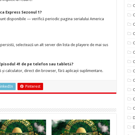
C
ca Express Sezonul 1?
C
nt disponibile — verifică periodic pagina serialului America
C
C
ersistă, selectează un alt server din lista de playere de mai sus
C
C
Episodul 41 de pe telefon sau tabletă?
 și calculator, direct din browser, fără aplicații suplimentare.
C
C
inkedIn
Pinterest
C
C
C
D
D