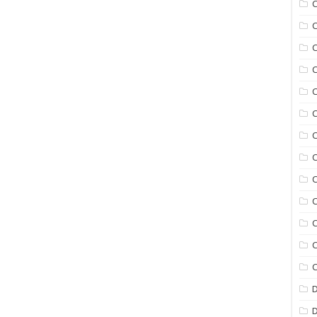
C
C
C
C
C
C
C
C
C
C
C
C
D
D