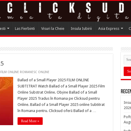
esti
Las Fierbinti
Visuri la Cheie
Insula Iubirii
Asia Express
C
25
,
FILM ONLINE ROMANESC ONLINE
Ballad of a Small Player 2025 FILM ONLINE
SUBTITRAT Watch Ballad of a Small Player 2025 Film
Rece
Online Substrat Online. Obține Ballad of a Small
Player 2025 Tradus în Romana pe Clicksud pentru
Insu
Online. Ballad of a Small Player 2025 online Subtitrat
202
în Romana pentru. Clicksud oferă Ballad of a …
Poft
Read More »
Aug