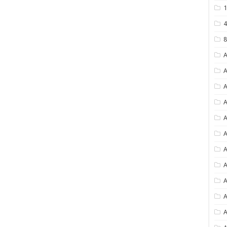
1
4
8
A
A
A
A
A
A
A
A
A
A
A