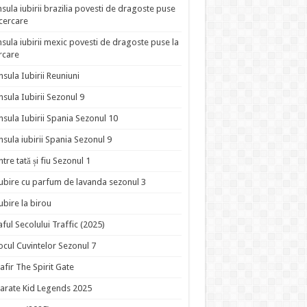
nsula iubirii brazilia povesti de dragoste puse
ncercare
nsula iubirii mexic povesti de dragoste puse la
rcare
nsula Iubirii Reuniuni
nsula Iubirii Sezonul 9
nsula Iubirii Spania Sezonul 10
nsula iubirii Spania Sezonul 9
ntre tată și fiu Sezonul 1
ubire cu parfum de lavanda sezonul 3
ubire la birou
aful Secolului Traffic (2025)
ocul Cuvintelor Sezonul 7
afir The Spirit Gate
arate Kid Legends 2025