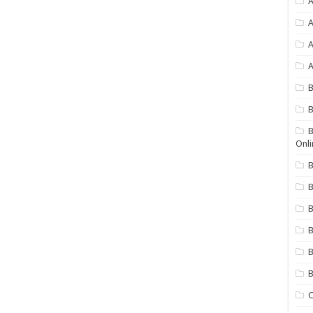
A
A
A
A
B
B
Onli
B
B
B
B
B
C