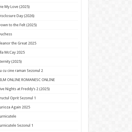
ie My Love (2025)
isclosure Day (2026)
own to the Felt (2025)
Duchess
leanor the Great 2025
lla McCay 2025
ternity (2025)
u cu cine raman Sezonul 2
FILM ONLINE ROMANESC ONLINE
ive Nights at Freddy’s 2 (2025)
ructul Oprit Sezonul 1
urioza Again 2025
urnicutele
urnicutele Sezonul 1