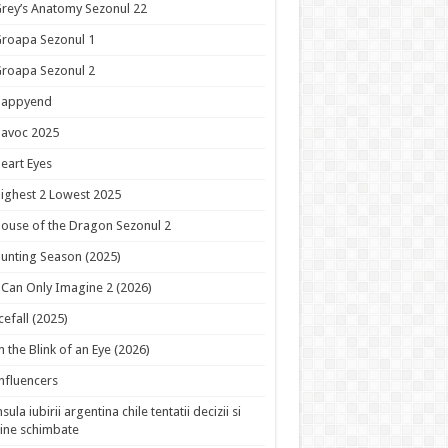
rey’s Anatomy Sezonul 22
roapa Sezonul 1
roapa Sezonul 2
Happyend
avoc 2025
eart Eyes
ighest 2 Lowest 2025
ouse of the Dragon Sezonul 2
unting Season (2025)
 Can Only Imagine 2 (2026)
cefall (2025)
n the Blink of an Eye (2026)
nfluencers
nsula iubirii argentina chile tentatii decizii si
ine schimbate