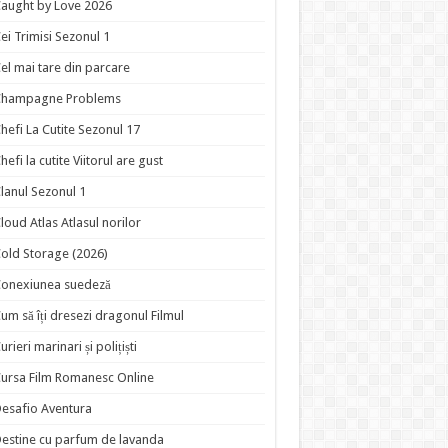
aught by Love 2026
ei Trimisi Sezonul 1
el mai tare din parcare
Champagne Problems
hefi La Cutite Sezonul 17
hefi la cutite Viitorul are gust
lanul Sezonul 1
loud Atlas Atlasul norilor
old Storage (2026)
onexiunea suedeză
um să îți dresezi dragonul Filmul
urieri marinari și polițiști
ursa Film Romanesc Online
esafio Aventura
estine cu parfum de lavanda