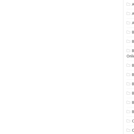
A
A
A
B
B
Onli
B
B
B
B
B
C
C