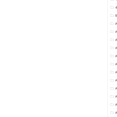
4
8
A
A
A
A
A
A
A
A
A
A
A
A