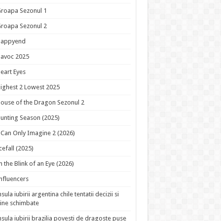
roapa Sezonul 1
roapa Sezonul 2
Happyend
avoc 2025
eart Eyes
ighest 2 Lowest 2025
ouse of the Dragon Sezonul 2
unting Season (2025)
 Can Only Imagine 2 (2026)
cefall (2025)
n the Blink of an Eye (2026)
nfluencers
nsula iubirii argentina chile tentatii decizii si
ine schimbate
nsula iubirii brazilia povesti de dragoste puse