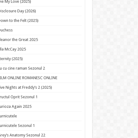
ie My Love (2025)
isclosure Day (2026)
own to the Felt (2025)
Duchess
leanor the Great 2025
lla McCay 2025
ternity (2025)
u cu cine raman Sezonul 2
FILM ONLINE ROMANESC ONLINE
ive Nights at Freddy’s 2 (2025)
ructul Oprit Sezonul 1
urioza Again 2025
urnicutele
urnicutele Sezonul 1
rey’s Anatomy Sezonul 22