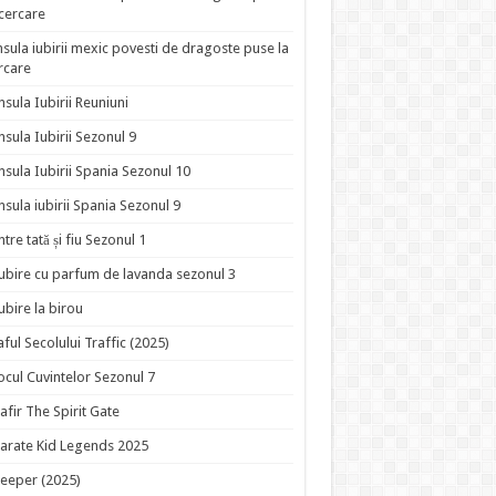
ncercare
nsula iubirii mexic povesti de dragoste puse la
rcare
nsula Iubirii Reuniuni
nsula Iubirii Sezonul 9
nsula Iubirii Spania Sezonul 10
nsula iubirii Spania Sezonul 9
ntre tată și fiu Sezonul 1
ubire cu parfum de lavanda sezonul 3
ubire la birou
aful Secolului Traffic (2025)
ocul Cuvintelor Sezonul 7
afir The Spirit Gate
arate Kid Legends 2025
eeper (2025)