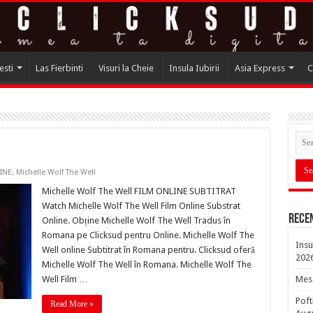
esti
Las Fierbinti
Visuri la Cheie
Insula Iubirii
Asia Express
C
INE
,
Michelle Wolf The Well
Michelle Wolf The Well FILM ONLINE SUBTITRAT
Watch Michelle Wolf The Well Film Online Substrat
Rece
Online. Obține Michelle Wolf The Well Tradus în
Romana pe Clicksud pentru Online. Michelle Wolf The
Insu
Well online Subtitrat în Romana pentru. Clicksud oferă
202
Michelle Wolf The Well în Romana. Michelle Wolf The
Well Film …
Mesa
Poft
Read More »