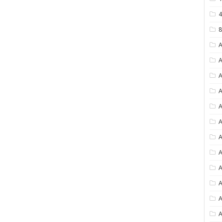
4
8
A
A
A
A
A
A
A
A
A
A
A
A