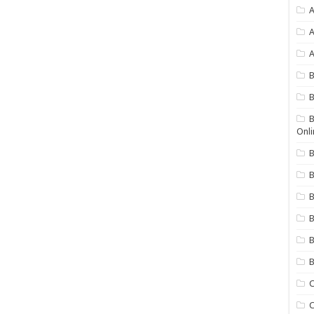
A
A
A
B
B
Onli
B
B
B
B
B
C
C