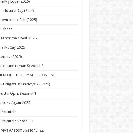
ie My Love (2025)
isclosure Day (2026)
own to the Felt (2025)
Duchess
leanor the Great 2025
lla McCay 2025
ternity (2025)
u cu cine raman Sezonul 2
FILM ONLINE ROMANESC ONLINE
ive Nights at Freddy’s 2 (2025)
ructul Oprit Sezonul 1
urioza Again 2025
urnicutele
urnicutele Sezonul 1
rey’s Anatomy Sezonul 22