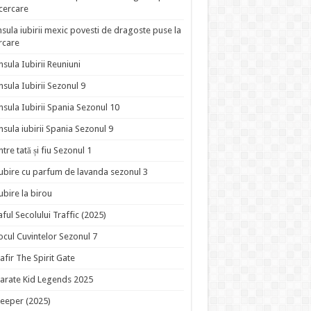
ncercare
nsula iubirii mexic povesti de dragoste puse la
rcare
nsula Iubirii Reuniuni
nsula Iubirii Sezonul 9
nsula Iubirii Spania Sezonul 10
nsula iubirii Spania Sezonul 9
ntre tată și fiu Sezonul 1
ubire cu parfum de lavanda sezonul 3
ubire la birou
aful Secolului Traffic (2025)
ocul Cuvintelor Sezonul 7
afir The Spirit Gate
arate Kid Legends 2025
eeper (2025)