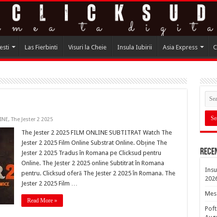
esti
Las Fierbinti
Visuri la Cheie
Insula Iubirii
Asia Express
C
INE
,
The Jester 2 2025
The Jester 2 2025 FILM ONLINE SUBTITRAT Watch The
Jester 2 2025 Film Online Substrat Online. Obține The
Rece
Jester 2 2025 Tradus în Romana pe Clicksud pentru
Online. The Jester 2 2025 online Subtitrat în Romana
Insu
pentru. Clicksud oferă The Jester 2 2025 în Romana. The
202
Jester 2 2025 Film …
Mesa
Read More »
Poft