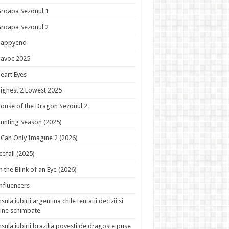
roapa Sezonul 1
roapa Sezonul 2
Happyend
avoc 2025
eart Eyes
ighest 2 Lowest 2025
ouse of the Dragon Sezonul 2
unting Season (2025)
 Can Only Imagine 2 (2026)
cefall (2025)
n the Blink of an Eye (2026)
nfluencers
nsula iubirii argentina chile tentatii decizii si
ine schimbate
nsula iubirii brazilia povesti de dragoste puse