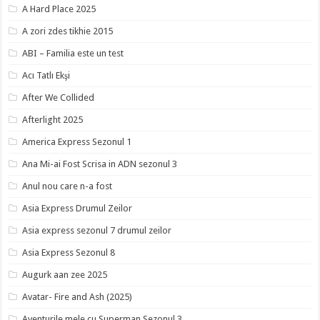
A Hard Place 2025
A zori zdes tikhie 2015
ABI – Familia este un test
Acı Tatlı Ekşi
After We Collided
Afterlight 2025
America Express Sezonul 1
Ana Mi-ai Fost Scrisa in ADN sezonul 3
Anul nou care n-a fost
Asia Express Drumul Zeilor
Asia express sezonul 7 drumul zeilor
Asia Express Sezonul 8
Augurk aan zee 2025
Avatar- Fire and Ash (2025)
Aventurile mele cu Superman Sezonul 3