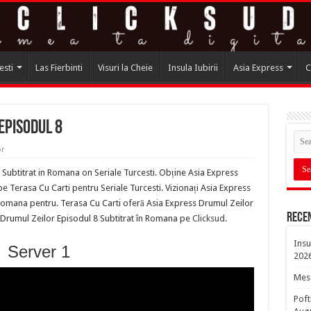
esti
Las Fierbinti
Visuri la Cheie
Insula Iubirii
Asia Express
C
Episodul 8
or
Subtitrat in Romana on Seriale Turcesti. Obține Asia Express
 Terasa Cu Carti pentru Seriale Turcesti. Vizionați Asia Express
 Romana pentru. Terasa Cu Carti oferă Asia Express Drumul Zeilor
Rece
 Drumul Zeilor Episodul 8 Subtitrat în Romana pe
Clicksud
.
Insu
Server 1
202
Mesa
Poft