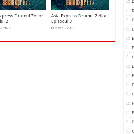
D
D
Express Drumul Zeilor
Asia Express Drumul Zeilor
D
ul 2
Episodul 3
0, 2026
May 30, 2026
E
E
E
E
F
F
F
F
F
G