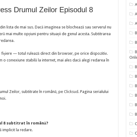
A
ess Drumul Zeilor Episodul 8
A
A
 din lista de mai sus. Dacă imaginea se blochează sau serverul nu
 mai multe opțiuni pentru situații de genul acesta. Subtitrarea
redarea.
B
B
ișiere — totul rulează direct din browser, pe orice dispozitiv.
Onli
 o conexiune stabilă la internet, mai ales dacă alegi redarea în
B
B
umul Zeilor, subtitrate în română, pe
Clicksud
. Pagina serialului
B
noi.
B
B
ul 8 subtitrat în română?
C
ă implicit la redare.
C