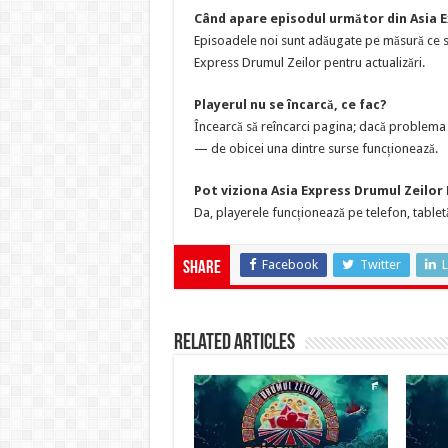
Când apare episodul următor din Asia E
Episoadele noi sunt adăugate pe măsură ce su
Express Drumul Zeilor pentru actualizări.
Playerul nu se încarcă, ce fac?
Încearcă să reîncarci pagina; dacă problema p
— de obicei una dintre surse funcționează.
Pot viziona Asia Express Drumul Zeilor 
Da, playerele funcționează pe telefon, tabletă
Facebook
Twitter
L
Share
Related Articles