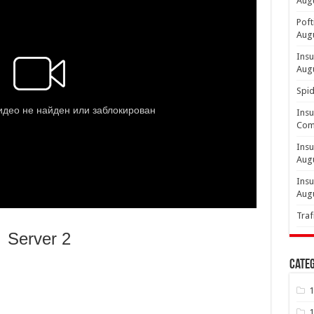
Aug
Poft
Aug
Insu
Aug
Spid
Insu
Comp
Insu
Aug
Insu
Aug
Traf
Server 2
Categ
1
1