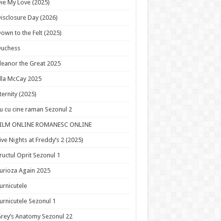
ie My Love (2025)
isclosure Day (2026)
own to the Felt (2025)
Duchess
leanor the Great 2025
lla McCay 2025
ternity (2025)
u cu cine raman Sezonul 2
FILM ONLINE ROMANESC ONLINE
ive Nights at Freddy’s 2 (2025)
ructul Oprit Sezonul 1
urioza Again 2025
urnicutele
urnicutele Sezonul 1
rey’s Anatomy Sezonul 22