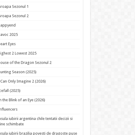
roapa Sezonul 1
roapa Sezonul 2
Happyend
avoc 2025
eart Eyes
ighest 2 Lowest 2025
ouse of the Dragon Sezonul 2
unting Season (2025)
 Can Only Imagine 2 (2026)
cefall (2025)
n the Blink of an Eye (2026)
nfluencers
nsula iubirii argentina chile tentatii decizii si
ine schimbate
nsula iubirii brazilia povesti de dragoste puse