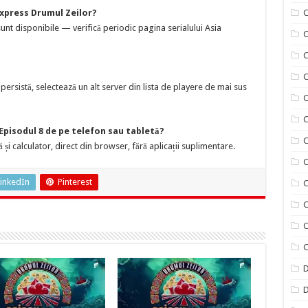
xpress Drumul Zeilor?
C
nt disponibile — verifică periodic pagina serialului Asia
C
C
ersistă, selectează un alt server din lista de playere de mai sus
C
C
Episodul 8 de pe telefon sau tabletă?
C
 și calculator, direct din browser, fără aplicații suplimentare.
C
inkedIn
Pinterest
C
C
C
C
D
D