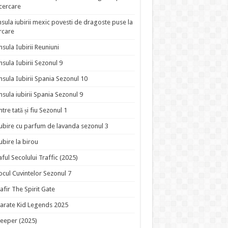
ncercare
nsula iubirii mexic povesti de dragoste puse la
rcare
nsula Iubirii Reuniuni
nsula Iubirii Sezonul 9
nsula Iubirii Spania Sezonul 10
nsula iubirii Spania Sezonul 9
ntre tată și fiu Sezonul 1
ubire cu parfum de lavanda sezonul 3
ubire la birou
aful Secolului Traffic (2025)
ocul Cuvintelor Sezonul 7
afir The Spirit Gate
arate Kid Legends 2025
eeper (2025)