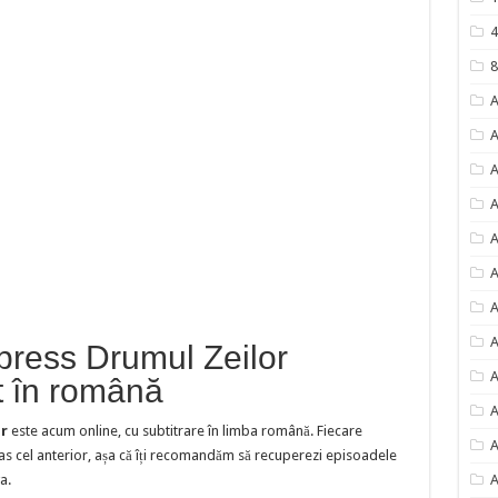
4
8
A
A
A
A
A
A
A
A
press Drumul Zeilor
A
t în română
A
r
este acum online, cu subtitrare în limba română. Fiecare
A
s cel anterior, așa că îți recomandăm să recuperezi episoadele
a.
A