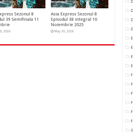
D
D
Express Sezonul 8
Asia Express Sezonul 8
ul 39 Semifinala 11
Episodul 38 integral 10
D
mbrie
Noiembrie 2025
0, 2026
May 30, 2026
E
E
E
E
F
F
F
F
F
G