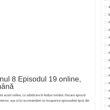
4
8
A
A
A
A
A
A
A
A
ul 8 Episodul 19 online,
A
omână
A
te acum online, cu subtitrare în limba română. Fiecare episod
A
terior, așa că îți recomandăm să recuperezi episoadele lipsă din
A