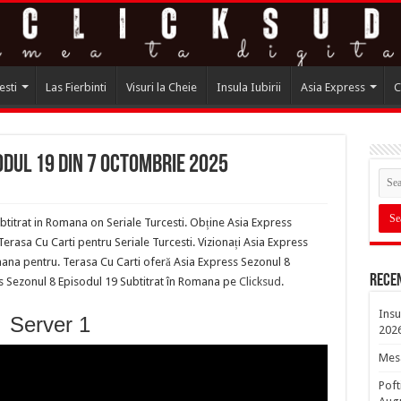
esti
Las Fierbinti
Visuri la Cheie
Insula Iubirii
Asia Express
C
odul 19 din 7 Octombrie 2025
titrat in Romana on Seriale Turcesti. Obține Asia Express
rasa Cu Carti pentru Seriale Turcesti. Vizionați Asia Express
mana pentru. Terasa Cu Carti oferă Asia Express Sezonul 8
Rece
ss Sezonul 8 Episodul 19 Subtitrat în Romana pe
Clicksud
.
Insu
Server 1
202
Mesa
Poft