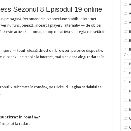
A
ess Sezonul 8 Episodul 19 online
A
sus pe pagină. Recomandăm o conexiune stabilă la internet
A
erver nu funcționează, încearcă playerul alternativ — de obicei
nă este activată automat; o poți dezactiva sau regla din setările
B
B
ișiere — totul rulează direct din browser, pe orice dispozitiv.
Onli
 o conexiune stabilă la internet, mai ales dacă alegi redarea în
B
B
zonul 8, subtitrate în română, pe
Clicksud
. Pagina serialului se
B
.
B
B
 subtitrat în română?
C
ă implicit la redare.
C