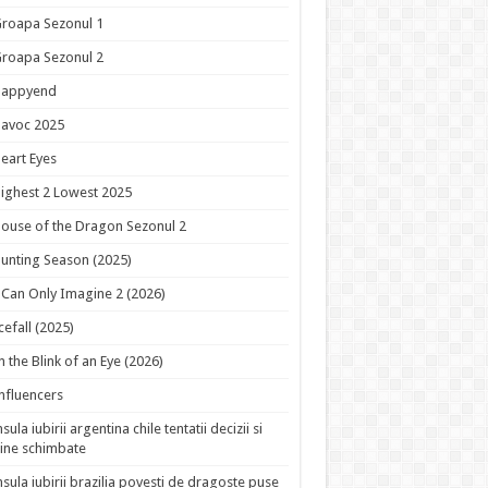
roapa Sezonul 1
roapa Sezonul 2
Happyend
avoc 2025
eart Eyes
ighest 2 Lowest 2025
ouse of the Dragon Sezonul 2
unting Season (2025)
 Can Only Imagine 2 (2026)
cefall (2025)
n the Blink of an Eye (2026)
nfluencers
nsula iubirii argentina chile tentatii decizii si
ine schimbate
nsula iubirii brazilia povesti de dragoste puse