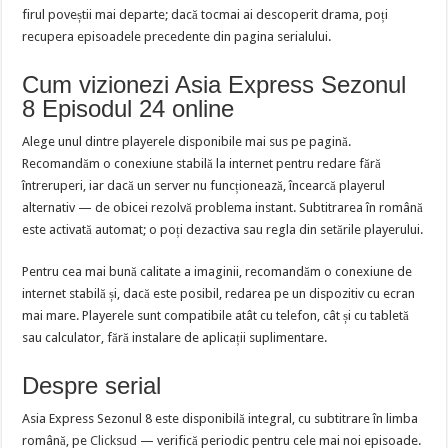
firul poveștii mai departe; dacă tocmai ai descoperit drama, poți
recupera episoadele precedente din pagina serialului.
Cum vizionezi Asia Express Sezonul
8 Episodul 24 online
Alege unul dintre playerele disponibile mai sus pe pagină.
Recomandăm o conexiune stabilă la internet pentru redare fără
întreruperi, iar dacă un server nu funcționează, încearcă playerul
alternativ — de obicei rezolvă problema instant. Subtitrarea în română
este activată automat; o poți dezactiva sau regla din setările playerului.
Pentru cea mai bună calitate a imaginii, recomandăm o conexiune de
internet stabilă și, dacă este posibil, redarea pe un dispozitiv cu ecran
mai mare. Playerele sunt compatibile atât cu telefon, cât și cu tabletă
sau calculator, fără instalare de aplicații suplimentare.
Despre serial
Asia Express Sezonul 8 este disponibilă integral, cu subtitrare în limba
română, pe
Clicksud
— verifică periodic pentru cele mai noi episoade.