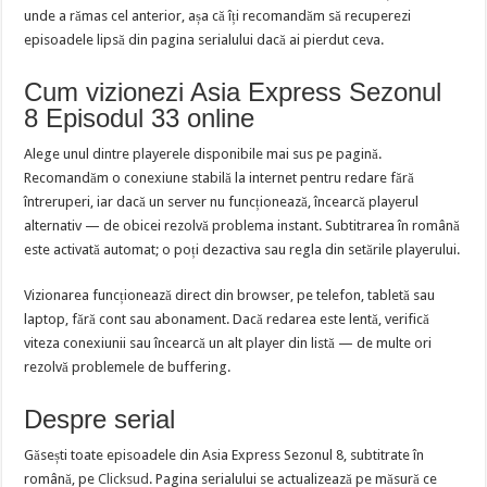
unde a rămas cel anterior, așa că îți recomandăm să recuperezi
episoadele lipsă din pagina serialului dacă ai pierdut ceva.
Cum vizionezi Asia Express Sezonul
8 Episodul 33 online
Alege unul dintre playerele disponibile mai sus pe pagină.
Recomandăm o conexiune stabilă la internet pentru redare fără
întreruperi, iar dacă un server nu funcționează, încearcă playerul
alternativ — de obicei rezolvă problema instant. Subtitrarea în română
este activată automat; o poți dezactiva sau regla din setările playerului.
Vizionarea funcționează direct din browser, pe telefon, tabletă sau
laptop, fără cont sau abonament. Dacă redarea este lentă, verifică
viteza conexiunii sau încearcă un alt player din listă — de multe ori
rezolvă problemele de buffering.
Despre serial
Găsești toate episoadele din Asia Express Sezonul 8, subtitrate în
română, pe
Clicksud
. Pagina serialului se actualizează pe măsură ce