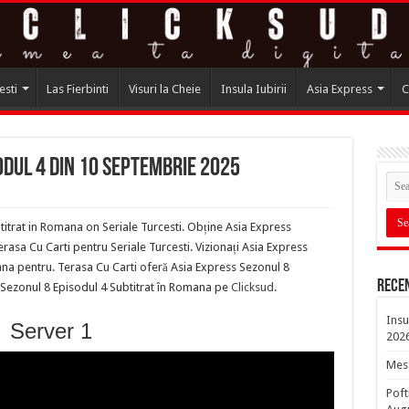
esti
Las Fierbinti
Visuri la Cheie
Insula Iubirii
Asia Express
C
odul 4 din 10 Septembrie 2025
itrat in Romana on Seriale Turcesti. Obține Asia Express
asa Cu Carti pentru Seriale Turcesti. Vizionați Asia Express
ana pentru. Terasa Cu Carti oferă Asia Express Sezonul 8
Rece
 Sezonul 8 Episodul 4 Subtitrat în Romana pe
Clicksud
.
Insu
Server 1
202
Mesa
Poft