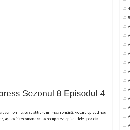
4
8
A
A
A
A
A
A
A
A
press Sezonul 8 Episodul 4
A
A
e acum online, cu subtitrare în limba română. Fiecare episod nou
A
or, așa că îți recomandăm să recuperezi episoadele lipsă din
A