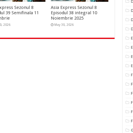
D
Express Sezonul 8
Asia Express Sezonul 8
D
ul 39 Semifinala 11
Episodul 38 integral 10
mbrie
Noiembrie 2025
D
0, 2026
May 30, 2026
E
E
E
E
F
F
F
F
F
G