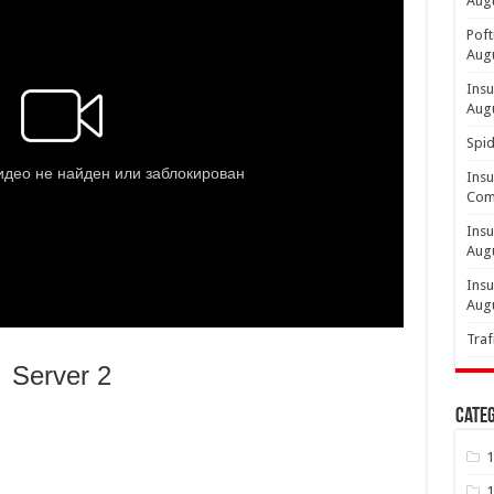
Aug
Poft
Aug
Insu
Aug
Spid
Insu
Comp
Insu
Aug
Insu
Aug
Traf
Server 2
Categ
1
1