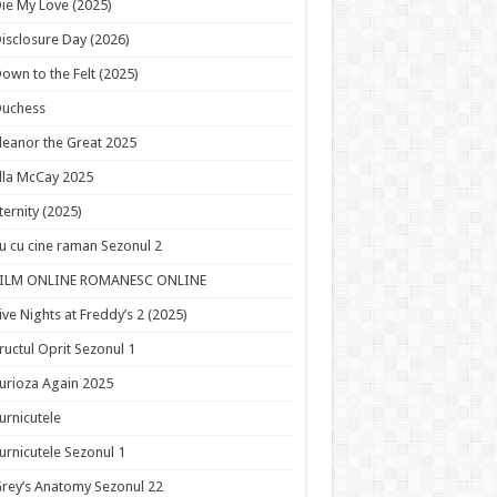
ie My Love (2025)
isclosure Day (2026)
own to the Felt (2025)
Duchess
leanor the Great 2025
lla McCay 2025
ternity (2025)
u cu cine raman Sezonul 2
FILM ONLINE ROMANESC ONLINE
ive Nights at Freddy’s 2 (2025)
ructul Oprit Sezonul 1
urioza Again 2025
urnicutele
urnicutele Sezonul 1
rey’s Anatomy Sezonul 22