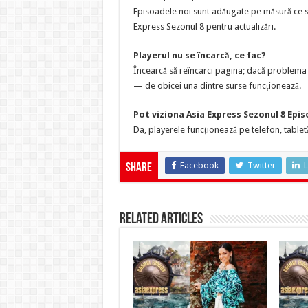
Episoadele noi sunt adăugate pe măsură ce su
Express Sezonul 8 pentru actualizări.
Playerul nu se încarcă, ce fac?
Încearcă să reîncarci pagina; dacă problema p
— de obicei una dintre surse funcționează.
Pot viziona Asia Express Sezonul 8 Epis
Da, playerele funcționează pe telefon, tabletă
Facebook
Twitter
L
Share
Related Articles