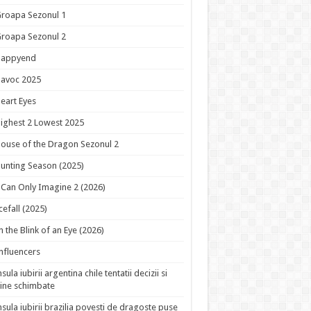
roapa Sezonul 1
roapa Sezonul 2
Happyend
avoc 2025
eart Eyes
ighest 2 Lowest 2025
ouse of the Dragon Sezonul 2
unting Season (2025)
 Can Only Imagine 2 (2026)
cefall (2025)
n the Blink of an Eye (2026)
nfluencers
nsula iubirii argentina chile tentatii decizii si
ine schimbate
nsula iubirii brazilia povesti de dragoste puse