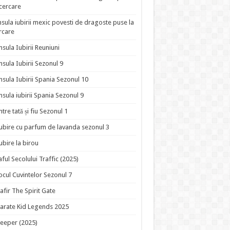
ncercare
nsula iubirii mexic povesti de dragoste puse la
rcare
nsula Iubirii Reuniuni
nsula Iubirii Sezonul 9
nsula Iubirii Spania Sezonul 10
nsula iubirii Spania Sezonul 9
ntre tată și fiu Sezonul 1
ubire cu parfum de lavanda sezonul 3
ubire la birou
aful Secolului Traffic (2025)
ocul Cuvintelor Sezonul 7
afir The Spirit Gate
arate Kid Legends 2025
eeper (2025)