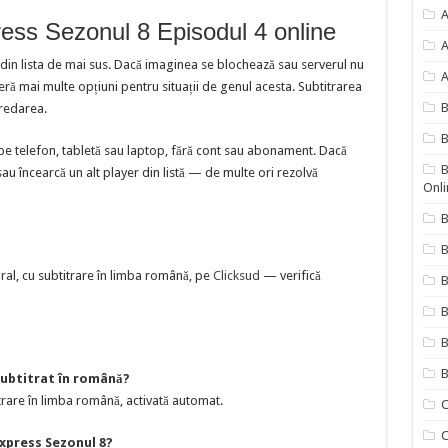
A
ess Sezonul 8 Episodul 4 online
A
 din lista de mai sus. Dacă imaginea se blochează sau serverul nu
A
 mai multe opțiuni pentru situații de genul acesta. Subtitrarea
redarea.
B
pe telefon, tabletă sau laptop, fără cont sau abonament. Dacă
B
sau încearcă un alt player din listă — de multe ori rezolvă
Onli
B
B
ral, cu subtitrare în limba română, pe
Clicksud
— verifică
B
B
B
subtitrat în română?
rare în limba română, activată automat.
C
C
xpress Sezonul 8?