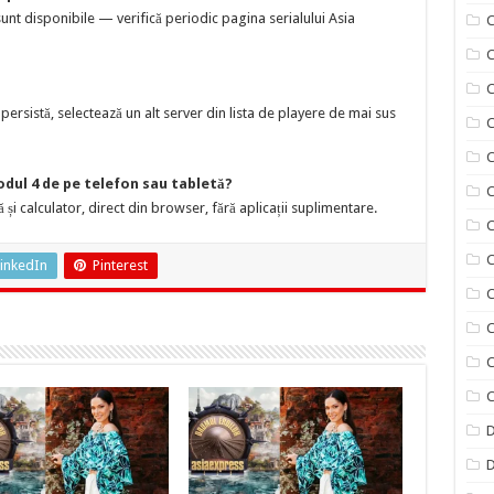
nt disponibile — verifică periodic pagina serialului Asia
C
C
ersistă, selectează un alt server din lista de playere de mai sus
C
C
odul 4 de pe telefon sau tabletă?
C
 și calculator, direct din browser, fără aplicații suplimentare.
C
C
inkedIn
Pinterest
C
C
C
C
D
D