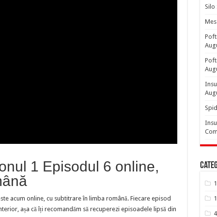
Silo
Mesa
Poft
Aug
Poft
Aug
Insu
Aug
Spid
Insu
Comp
onul 1 Episodul 6 online,
Categ
omână
1
ste acum online, cu subtitrare în limba română. Fiecare episod
1
terior, așa că îți recomandăm să recuperezi episoadele lipsă din
4