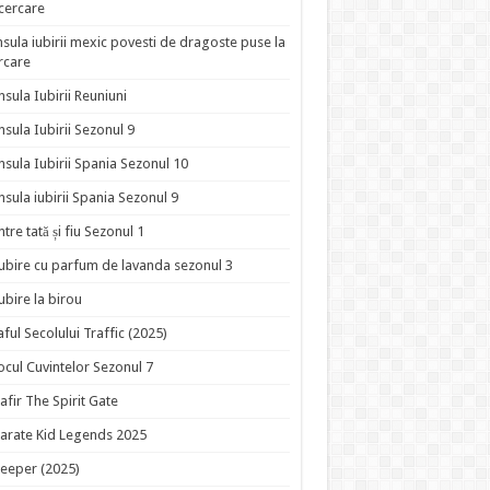
ncercare
nsula iubirii mexic povesti de dragoste puse la
rcare
nsula Iubirii Reuniuni
nsula Iubirii Sezonul 9
nsula Iubirii Spania Sezonul 10
nsula iubirii Spania Sezonul 9
ntre tată și fiu Sezonul 1
ubire cu parfum de lavanda sezonul 3
ubire la birou
aful Secolului Traffic (2025)
ocul Cuvintelor Sezonul 7
afir The Spirit Gate
arate Kid Legends 2025
eeper (2025)