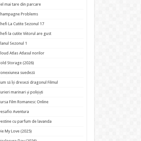
el mai tare din parcare
Champagne Problems
hefi La Cutite Sezonul 17
hefi la cutite Viitorul are gust
lanul Sezonul 1
loud Atlas Atlasul norilor
old Storage (2026)
onexiunea suedeză
um să îți dresezi dragonul Filmul
urieri marinari și polițiști
ursa Film Romanesc Online
esafio Aventura
estine cu parfum de lavanda
ie My Love (2025)
isclosure Day (2026)