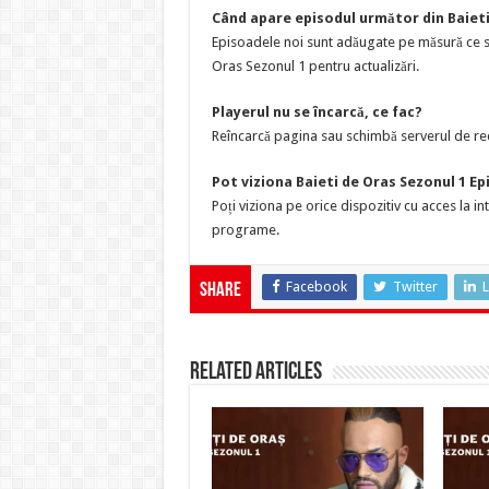
Când apare episodul următor din Baieti
Episoadele noi sunt adăugate pe măsură ce su
Oras Sezonul 1 pentru actualizări.
Playerul nu se încarcă, ce fac?
Reîncarcă pagina sau schimbă serverul de red
Pot viziona Baieti de Oras Sezonul 1 Ep
Poți viziona pe orice dispozitiv cu acces la i
programe.
Facebook
Twitter
L
Share
Related Articles