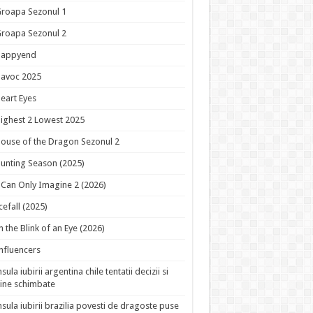
roapa Sezonul 1
roapa Sezonul 2
Happyend
avoc 2025
eart Eyes
ighest 2 Lowest 2025
ouse of the Dragon Sezonul 2
unting Season (2025)
 Can Only Imagine 2 (2026)
cefall (2025)
n the Blink of an Eye (2026)
nfluencers
nsula iubirii argentina chile tentatii decizii si
ine schimbate
nsula iubirii brazilia povesti de dragoste puse