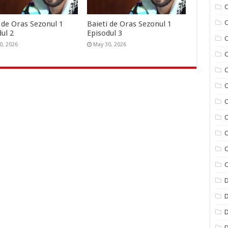
C
 de Oras Sezonul 1
Baieti de Oras Sezonul 1
ul 2
Episodul 3
C
0, 2026
May 30, 2026
C
C
C
C
C
C
C
C
D
D
D
D