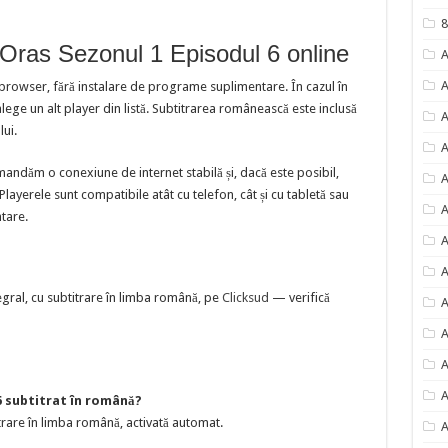
8
 Oras Sezonul 1 Episodul 6 online
A
A
 browser, fără instalare de programe suplimentare. În cazul în
ege un alt player din listă. Subtitrarea românească este inclusă
A
lui.
A
mandăm o conexiune de internet stabilă și, dacă este posibil,
A
ayerele sunt compatibile atât cu telefon, cât și cu tabletă sau
A
ntare.
A
A
egral, cu subtitrare în limba română, pe
Clicksud
— verifică
A
A
A
A
6 subtitrat în română?
rare în limba română, activată automat.
A