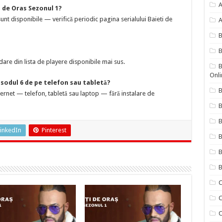
A
 de Oras Sezonul 1?
nt disponibile — verifică periodic pagina serialului Baieti de
A
B
are din lista de playere disponibile mai sus.
B
Onli
isodul 6 de pe telefon sau tabletă?
B
nternet — telefon, tabletă sau laptop — fără instalare de
B
inkedIn
Pinterest
B
B
B
C
C
C