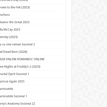
own to the Felt (2025)
Duchess
leanor the Great 2025
lla McCay 2025
ternity (2025)
u cu cine raman Sezonul 2
vil Dead Burn (2026)
FILM ONLINE ROMANESC ONLINE
ive Nights at Freddy’s 2 (2025)
ructul Oprit Sezonul 1
urioza Again 2025
urnicutele
urnicutele Sezonul 1
rey’s Anatomy Sezonul 22