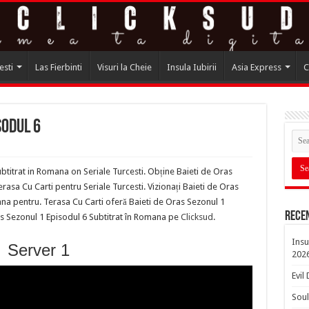
esti
Las Fierbinti
Visuri la Cheie
Insula Iubirii
Asia Express
C
sodul 6
btitrat in Romana on Seriale Turcesti. Obține Baieti de Oras
asa Cu Carti pentru Seriale Turcesti. Vizionați Baieti de Oras
ana pentru. Terasa Cu Carti oferă Baieti de Oras Sezonul 1
Rece
as Sezonul 1 Episodul 6 Subtitrat în Romana pe
Clicksud
.
Insu
Server 1
202
Evil
Soul