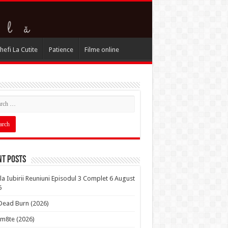
hefi La Cutite
Patience
Filme online
nt Posts
la Iubirii Reuniuni Episodul 3 Complet 6 August
6
 Dead Burn (2026)
m8te (2026)