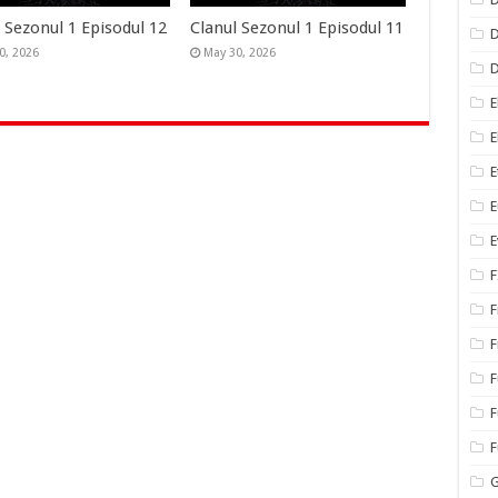
 Sezonul 1 Episodul 12
Clanul Sezonul 1 Episodul 11
D
0, 2026
May 30, 2026
E
E
E
E
E
F
F
F
F
F
G