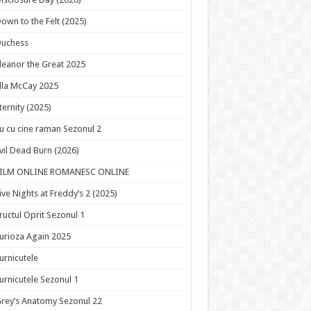
own to the Felt (2025)
Duchess
leanor the Great 2025
lla McCay 2025
ternity (2025)
u cu cine raman Sezonul 2
vil Dead Burn (2026)
FILM ONLINE ROMANESC ONLINE
ive Nights at Freddy’s 2 (2025)
ructul Oprit Sezonul 1
urioza Again 2025
urnicutele
urnicutele Sezonul 1
rey’s Anatomy Sezonul 22