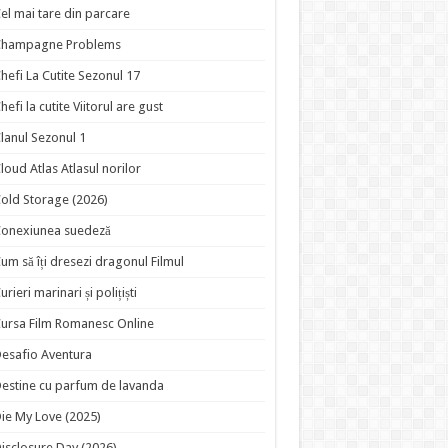
el mai tare din parcare
Champagne Problems
hefi La Cutite Sezonul 17
hefi la cutite Viitorul are gust
lanul Sezonul 1
loud Atlas Atlasul norilor
old Storage (2026)
onexiunea suedeză
um să îți dresezi dragonul Filmul
urieri marinari și polițiști
ursa Film Romanesc Online
esafio Aventura
estine cu parfum de lavanda
ie My Love (2025)
isclosure Day (2026)