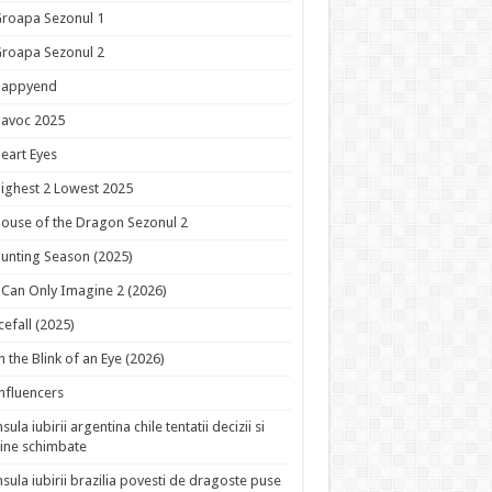
roapa Sezonul 1
roapa Sezonul 2
Happyend
avoc 2025
eart Eyes
ighest 2 Lowest 2025
ouse of the Dragon Sezonul 2
unting Season (2025)
 Can Only Imagine 2 (2026)
cefall (2025)
n the Blink of an Eye (2026)
nfluencers
nsula iubirii argentina chile tentatii decizii si
ine schimbate
nsula iubirii brazilia povesti de dragoste puse