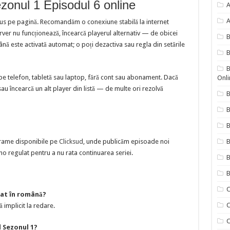
zonul 1 Episodul 6 online
A
A
sus pe pagină. Recomandăm o conexiune stabilă la internet
erver nu funcționează, încearcă playerul alternativ — de obicei
nă este activată automat; o poți dezactiva sau regla din setările
B
B
pe telefon, tabletă sau laptop, fără cont sau abonament. Dacă
Onli
sau încearcă un alt player din listă — de multe ori rezolvă
B
B
drame disponibile pe
Clicksud
, unde publicăm episoade noi
B
o regulat pentru a nu rata continuarea seriei.
B
B
C
rat în română?
C
ă implicit la redare.
C
 Sezonul 1?