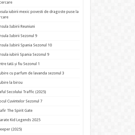
ncercare
nsula iubirii mexic povesti de dragoste puse la
rcare
nsula Iubirii Reuniuni
nsula Iubirii Sezonul 9
nsula Iubirii Spania Sezonul 10
nsula iubirii Spania Sezonul 9
ntre tată și fiu Sezonul 1
ubire cu parfum de lavanda sezonul 3
ubire la birou
aful Secolului Traffic (2025)
ocul Cuvintelor Sezonul 7
afir The Spirit Gate
arate Kid Legends 2025
eeper (2025)