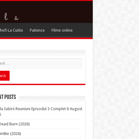
hefi La Cutite
Patience
Filme online
nt Posts
la Iubirii Reuniuni Episodul 3 Complet 6 August
6
 Dead Burn (2026)
m8te (2026)