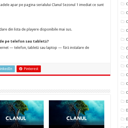
C
adele apar pe pagina serialului Clanul Sezonul 1 imediat ce sunt
C
are din lista de playere disponibile mai sus.
C
C
 de pe telefon sau tabletă?
nternet — telefon, tabletă sau laptop — fără instalare de
C
C
C
inkedIn
Pinterest
C
C
C
D
D
D
D