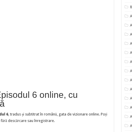
8
A
A
A
A
A
A
A
A
A
pisodul 6 online, cu
A
nă
A
dul 6
, tradus și subtitrat în română, gata de vizionare online. Poți
A
fără descărcare sau înregistrare.
A