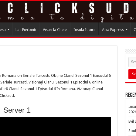
esti
Las Fierbinti
Visuri la Cheie
Insula Iubirii
Asia Express
C
in Romana on Seriale Turcesti. Obține Clanul Sezonul 1 Episodul 6
riale Turcesti. Vizionați Clanul Sezonul 1 Episodul 6 online
feră Clanul Sezonul 1 Episodul 6 în Romana. Vizionați Clanul
Rece
Clicksud
.
Insu
Server 1
202
Evil
Soul