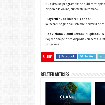
Nu există un program fix de publicare; episo
disponibile online, subtitrate în română.
Playerul nu se încarcă, ce fac?
Reîncarcă pagina sau schimbă serverul de red
Pot viziona Clanul Sezonul 1 Episodul 6
Poți viziona pe orice dispozitiv cu acces la i
programe.
Facebook
Twitter
L
Share
Related Articles