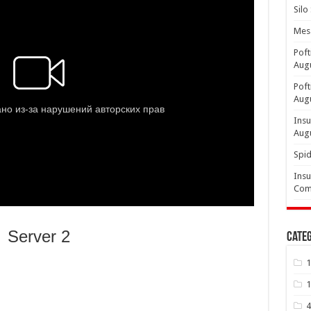
Silo
Mesa
Poft
Aug
Poft
Aug
Insu
Aug
Spid
Insu
Comp
Server 2
Categ
1
1
4