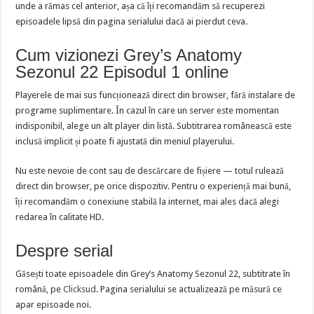
unde a rămas cel anterior, așa că îți recomandăm să recuperezi
episoadele lipsă din pagina serialului dacă ai pierdut ceva.
Cum vizionezi Grey’s Anatomy
Sezonul 22 Episodul 1 online
Playerele de mai sus funcționează direct din browser, fără instalare de
programe suplimentare. În cazul în care un server este momentan
indisponibil, alege un alt player din listă. Subtitrarea românească este
inclusă implicit și poate fi ajustată din meniul playerului.
Nu este nevoie de cont sau de descărcare de fișiere — totul rulează
direct din browser, pe orice dispozitiv. Pentru o experiență mai bună,
îți recomandăm o conexiune stabilă la internet, mai ales dacă alegi
redarea în calitate HD.
Despre serial
Găsești toate episoadele din Grey’s Anatomy Sezonul 22, subtitrate în
română, pe
Clicksud
. Pagina serialului se actualizează pe măsură ce
apar episoade noi.