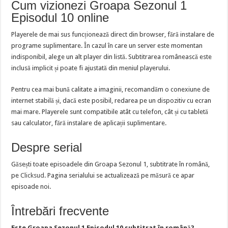
Cum vizionezi Groapa Sezonul 1
Episodul 10 online
Playerele de mai sus funcționează direct din browser, fără instalare de
programe suplimentare. În cazul în care un server este momentan
indisponibil, alege un alt player din listă. Subtitrarea românească este
inclusă implicit și poate fi ajustată din meniul playerului.
Pentru cea mai bună calitate a imaginii, recomandăm o conexiune de
internet stabilă și, dacă este posibil, redarea pe un dispozitiv cu ecran
mai mare. Playerele sunt compatibile atât cu telefon, cât și cu tabletă
sau calculator, fără instalare de aplicații suplimentare.
Despre serial
Găsești toate episoadele din Groapa Sezonul 1, subtitrate în română,
pe
Clicksud
. Pagina serialului se actualizează pe măsură ce apar
episoade noi.
Întrebări frecvente
Este Groapa Sezonul 1 Episodul 10 subtitrat în română?