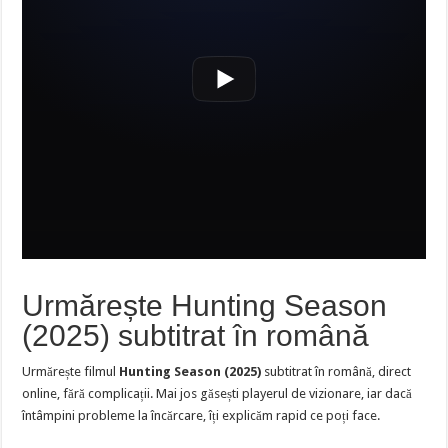
Urmărește Hunting Season
(2025) subtitrat în română
Urmărește filmul
Hunting Season (2025)
subtitrat în română, direct
online, fără complicații. Mai jos găsești playerul de vizionare, iar dacă
întâmpini probleme la încărcare, îți explicăm rapid ce poți face.