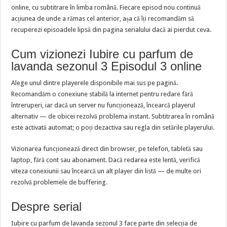
online, cu subtitrare în limba română. Fiecare episod nou continuă
acțiunea de unde a rămas cel anterior, așa că îți recomandăm să
recuperezi episoadele lipsă din pagina serialului dacă ai pierdut ceva.
Cum vizionezi Iubire cu parfum de
lavanda sezonul 3 Episodul 3 online
Alege unul dintre playerele disponibile mai sus pe pagină.
Recomandăm o conexiune stabilă la internet pentru redare fără
întreruperi, iar dacă un server nu funcționează, încearcă playerul
alternativ — de obicei rezolvă problema instant. Subtitrarea în română
este activată automat; o poți dezactiva sau regla din setările playerului.
Vizionarea funcționează direct din browser, pe telefon, tabletă sau
laptop, fără cont sau abonament. Dacă redarea este lentă, verifică
viteza conexiunii sau încearcă un alt player din listă — de multe ori
rezolvă problemele de buffering.
Despre serial
Iubire cu parfum de lavanda sezonul 3 face parte din selecția de