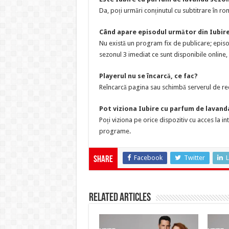
Da, poți urmări conținutul cu subtitrare în rom
Când apare episodul următor din Iubir
Nu există un program fix de publicare; epis
sezonul 3 imediat ce sunt disponibile online,
Playerul nu se încarcă, ce fac?
Reîncarcă pagina sau schimbă serverul de red
Pot viziona Iubire cu parfum de lavanda
Poți viziona pe orice dispozitiv cu acces la i
programe.
Facebook
Twitter
L
Share
Related Articles