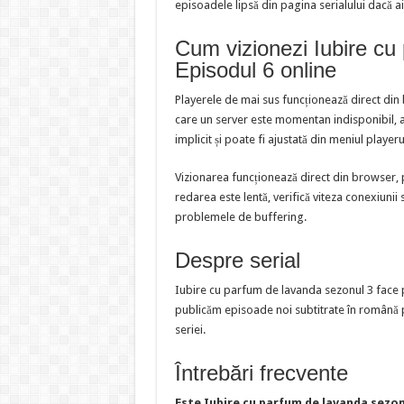
episoadele lipsă din pagina serialului dacă ai
Cum vizionezi Iubire cu
Episodul 6 online
Playerele de mai sus funcționează direct din
care un server este momentan indisponibil, al
implicit și poate fi ajustată din meniul playeru
Vizionarea funcționează direct din browser, 
redarea este lentă, verifică viteza conexiunii 
problemele de buffering.
Despre serial
Iubire cu parfum de lavanda sezonul 3 face 
publicăm episoade noi subtitrate în română 
seriei.
Întrebări frecvente
Este Iubire cu parfum de lavanda sezon