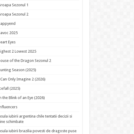
roapa Sezonul 1
roapa Sezonul 2
Happyend
avoc 2025
eart Eyes
ighest 2 Lowest 2025
ouse of the Dragon Sezonul 2
unting Season (2025)
 Can Only Imagine 2 (2026)
cefall (2025)
n the Blink of an Eye (2026)
nfluencers
nsula iubirii argentina chile tentatii decizii si
ine schimbate
nsula iubirii brazilia povesti de dragoste puse