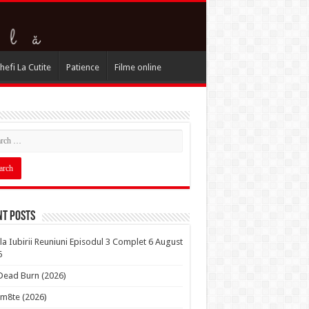
hefi La Cutite
Patience
Filme online
nt Posts
la Iubirii Reuniuni Episodul 3 Complet 6 August
6
 Dead Burn (2026)
m8te (2026)