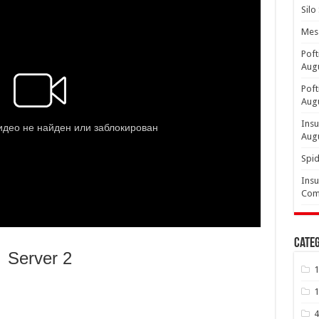
Silo
Mesa
Poft
Aug
Poft
Aug
Insu
Aug
Spid
Insu
Comp
Categ
Server 2
1
1
4