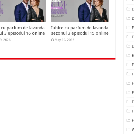
D
e cu parfum de lavanda
Iubire cu parfum de lavanda
E
l 3 episodul 16 online
sezonul 3 episodul 15 online
E
9, 2026
May 29, 2026
E
E
E
F
F
F
F
F
G