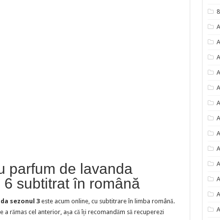
8
A
A
A
A
A
A
A
A
A
A
cu parfum de lavanda
 6 subtitrat în română
A
A
nda sezonul 3
este acum online, cu subtitrare în limba română.
A
 a rămas cel anterior, așa că îți recomandăm să recuperezi