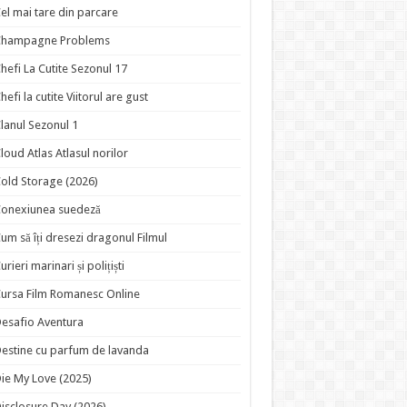
el mai tare din parcare
Champagne Problems
hefi La Cutite Sezonul 17
hefi la cutite Viitorul are gust
lanul Sezonul 1
loud Atlas Atlasul norilor
old Storage (2026)
onexiunea suedeză
um să îți dresezi dragonul Filmul
urieri marinari și polițiști
ursa Film Romanesc Online
esafio Aventura
estine cu parfum de lavanda
ie My Love (2025)
isclosure Day (2026)