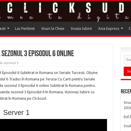
esti
Las Fierbinti
Visuri la Cheie
Insula Iubirii
Asia Express
C
 sezonul 3 episodul 6 online
da sezonul 3
Episodul 6 Subtitrat in Romana on Seriale Turcesti. Obține
dul 6 Tradus în Romana pe Terasa Cu Carti pentru Seriale
da sezonul 3 Episodul 6 online Subtitrat în Romana pentru.
Rece
vanda sezonul 3 Episodul 6 în Romana. Vizionați Iubire cu
titrat în Romana pe
Clicksud
.
Insu
202
Server 1
Evil
Soul