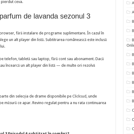
 pierdut ceva.
A
A
 parfum de lavanda sezonul 3
B
 browser, fără instalare de programe suplimentare. În cazul în
ege un alt player din listă. Subtitrarea românească este inclusă
B
Onli
lui.
B
pe telefon, tabletă sau laptop, fără cont sau abonament. Dacă
B
sau încearcă un alt player din listă — de multe ori rezolvă
B
B
parte din selecția de drame disponibile pe
Clicksud
, unde
B
pe măsură ce apar. Revino regulat pentru a nu rata continuarea
C
C
C
ul 3 Episodul 6 subtitrat în română?