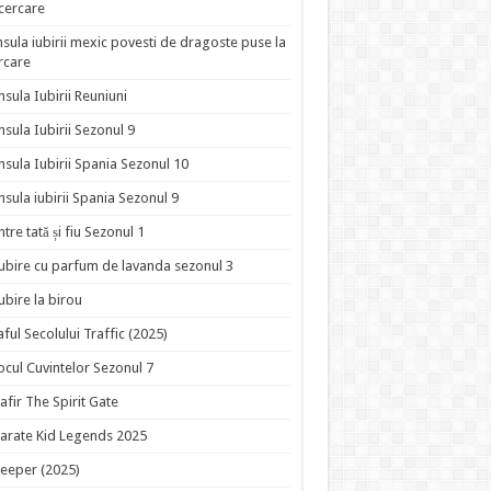
ncercare
nsula iubirii mexic povesti de dragoste puse la
rcare
nsula Iubirii Reuniuni
nsula Iubirii Sezonul 9
nsula Iubirii Spania Sezonul 10
nsula iubirii Spania Sezonul 9
ntre tată și fiu Sezonul 1
ubire cu parfum de lavanda sezonul 3
ubire la birou
aful Secolului Traffic (2025)
ocul Cuvintelor Sezonul 7
afir The Spirit Gate
arate Kid Legends 2025
eeper (2025)