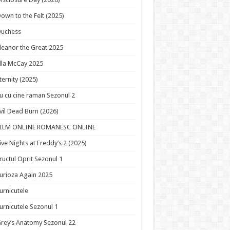
own to the Felt (2025)
Duchess
leanor the Great 2025
lla McCay 2025
ternity (2025)
u cu cine raman Sezonul 2
vil Dead Burn (2026)
FILM ONLINE ROMANESC ONLINE
ive Nights at Freddy’s 2 (2025)
ructul Oprit Sezonul 1
urioza Again 2025
urnicutele
urnicutele Sezonul 1
rey’s Anatomy Sezonul 22