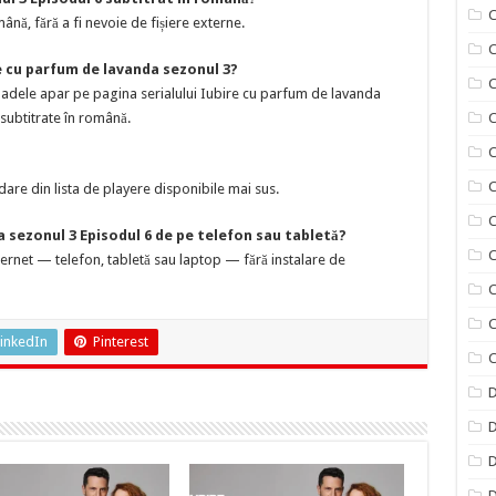
C
ână, fără a fi nevoie de fișiere externe.
e cu parfum de lavanda sezonul 3?
C
oadele apar pe pagina serialului Iubire cu parfum de lavanda
 subtitrate în română.
C
C
C
are din lista de playere disponibile mai sus.
C
 sezonul 3 Episodul 6 de pe telefon sau tabletă?
C
nternet — telefon, tabletă sau laptop — fără instalare de
C
C
inkedIn
Pinterest
C
D
D
D
D