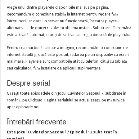
Alege unul dintre playerele disponibile mai sus pe pagină.
Recomandăm o conexiune stabilă la internet pentru redare fără
întreruperi, iar dacă un server nu funcționează, încearcă playerul
alternativ — de obicei rezolvă problema instant. Subtitrarea în română
este activată automat; o poți dezactiva sau regla din setările playerului.
Pentru cea mai bună calitate a imaginii, recomandăm o conexiune de
internet stabilă și, dacă este posibil, redarea pe un dispozitiv cu ecran
mai mare. Playerele sunt compatibile atât cu telefon, cât și cu tabletă
sau calculator, fără instalare de aplicații suplimentare.
Despre serial
Găsești toate episoadele din Jocul Cuvintelor Sezonul 7, subtitrate în
română, pe
Clicksud
. Pagina serialului se actualizează pe măsură ce
apar episoade noi.
Întrebări frecvente
Este Jocul Cuvintelor Sezonul 7 Episodul 12 subtitrat în
română?