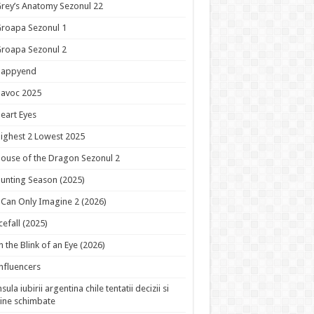
rey’s Anatomy Sezonul 22
roapa Sezonul 1
roapa Sezonul 2
Happyend
avoc 2025
eart Eyes
ighest 2 Lowest 2025
ouse of the Dragon Sezonul 2
unting Season (2025)
 Can Only Imagine 2 (2026)
cefall (2025)
n the Blink of an Eye (2026)
nfluencers
nsula iubirii argentina chile tentatii decizii si
ine schimbate