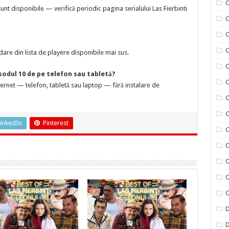
C
t disponibile — verifică periodic pagina serialului Las Fierbinti
C
C
are din lista de playere disponibile mai sus.
C
isodul 10 de pe telefon sau tabletă?
C
nternet — telefon, tabletă sau laptop — fără instalare de
C
C
inkedIn
Pinterest
C
C
C
C
C
D
D