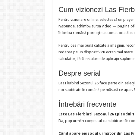
Cum vizionezi Las Fierb
Pentru vizionare online, selectează un player
răspunde, schimbă sursa video — pagina oferă
în limba română pornește automat odată cu 
Pentru cea mai bună calitate a imaginii, reco
redarea pe un dispozitiv cu ecran mai mare. Pl
calculator, fără instalare de aplicații suplime
Despre serial
Las Fierbinti Sezonul 26 face parte din sele
noi subtitrate în română pe măsură ce apar. R
Întrebări frecvente
Este Las Fierbinti Sezonul 26 Episodul 
Da, poți urmări conținutul cu subtitrare în rom
Când apare episodul următor din Las Fi