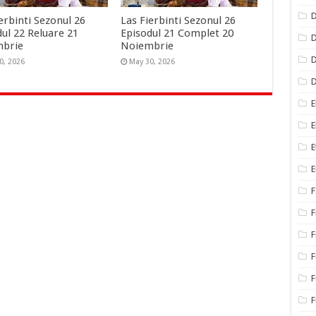
D
erbinti Sezonul 26
Las Fierbinti Sezonul 26
dul 22 Reluare 21
Episodul 21 Complet 20
D
mbrie
Noiembrie
D
0, 2026
May 30, 2026
E
E
E
E
F
F
F
F
F