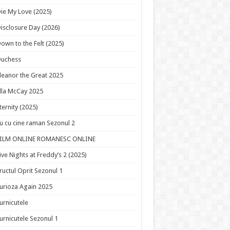
ie My Love (2025)
isclosure Day (2026)
own to the Felt (2025)
Duchess
leanor the Great 2025
lla McCay 2025
ternity (2025)
u cu cine raman Sezonul 2
FILM ONLINE ROMANESC ONLINE
ive Nights at Freddy’s 2 (2025)
ructul Oprit Sezonul 1
urioza Again 2025
urnicutele
urnicutele Sezonul 1