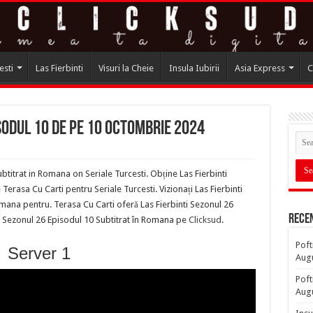
esti
Las Fierbinti
Visuri la Cheie
Insula Iubirii
Asia Express
C
isodul 10 de pe 10 Octombrie 2024
btitrat in Romana on Seriale Turcesti. Obține Las Fierbinti
rasa Cu Carti pentru Seriale Turcesti. Vizionați Las Fierbinti
mana pentru. Terasa Cu Carti oferă Las Fierbinti Sezonul 26
Rece
ti Sezonul 26 Episodul 10 Subtitrat în Romana pe
Clicksud
.
Poft
Server 1
Aug
Poft
Aug