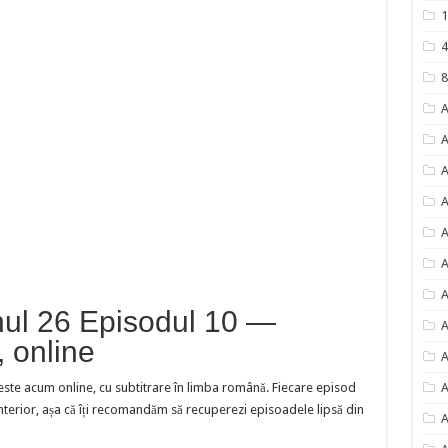
1
4
8
A
A
A
A
A
A
A
nul 26 Episodul 10 —
A
, online
A
ste acum online, cu subtitrare în limba română. Fiecare episod
A
terior, așa că îți recomandăm să recuperezi episoadele lipsă din
A