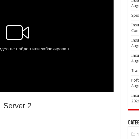
Insu
Aug
Spid
Insu
Comp
Insu
Aug
Insu
Aug
Traf
Poft
Aug
Insu
202
Server 2
Categ
1