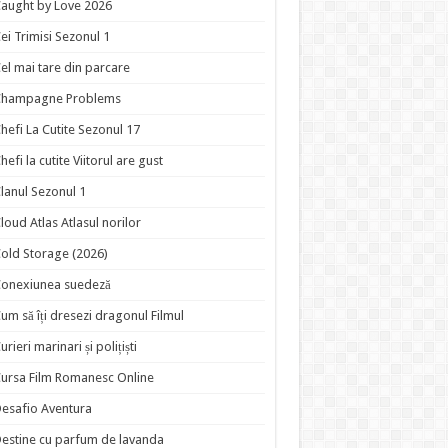
aught by Love 2026
ei Trimisi Sezonul 1
el mai tare din parcare
Champagne Problems
hefi La Cutite Sezonul 17
hefi la cutite Viitorul are gust
lanul Sezonul 1
loud Atlas Atlasul norilor
old Storage (2026)
onexiunea suedeză
um să îți dresezi dragonul Filmul
urieri marinari și polițiști
ursa Film Romanesc Online
esafio Aventura
estine cu parfum de lavanda