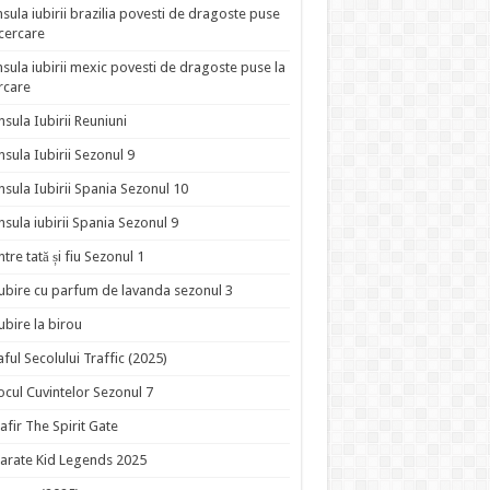
nsula iubirii brazilia povesti de dragoste puse
ncercare
nsula iubirii mexic povesti de dragoste puse la
rcare
nsula Iubirii Reuniuni
nsula Iubirii Sezonul 9
nsula Iubirii Spania Sezonul 10
nsula iubirii Spania Sezonul 9
ntre tată și fiu Sezonul 1
ubire cu parfum de lavanda sezonul 3
ubire la birou
aful Secolului Traffic (2025)
ocul Cuvintelor Sezonul 7
afir The Spirit Gate
arate Kid Legends 2025