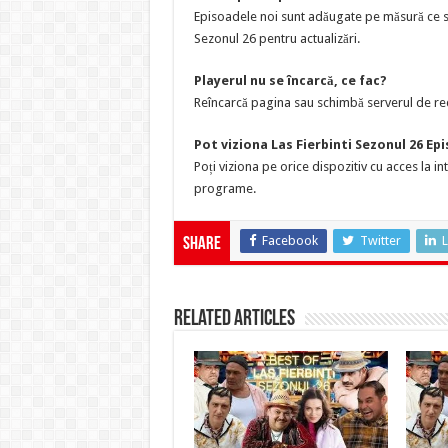
Episoadele noi sunt adăugate pe măsură ce sun
Sezonul 26 pentru actualizări.
Playerul nu se încarcă, ce fac?
Reîncarcă pagina sau schimbă serverul de red
Pot viziona Las Fierbinti Sezonul 26 Ep
Poți viziona pe orice dispozitiv cu acces la i
programe.
Facebook
Twitter
L
Share
Related Articles