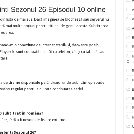
A
inti Sezonul 26 Episodul 10 online
A
A
 din lista de mai sus. Dacă imaginea se blochează sau serverul nu
 mai multe opțiuni pentru situații de genul acesta. Subtitrarea
A
redarea.
mandăm o conexiune de internet stabilă și, dacă este posibil,
B
ayerele sunt compatibile atât cu telefon, cât și cu tabletă sau
B
ntare.
Onli
B
B
cția de drame disponibile pe
Clicksud
, unde publicăm episoade
evino regulat pentru a nu rata continuarea seriei.
B
B
10 subtitrat în română?
B
ână, fără a fi nevoie de fișiere externe.
C
erbinti Sezonul 26?