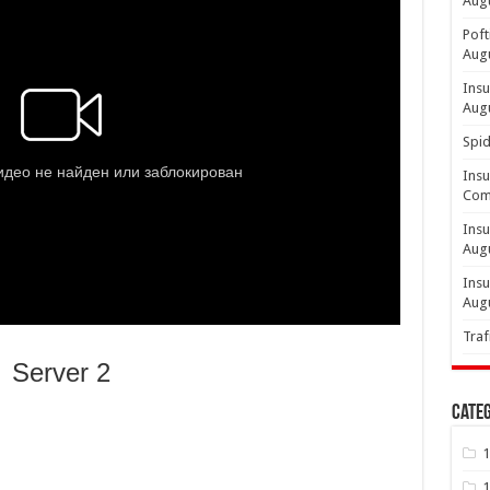
Aug
Poft
Aug
Insu
Aug
Spid
Insu
Comp
Insu
Aug
Insu
Aug
Traf
Server 2
Categ
1
1