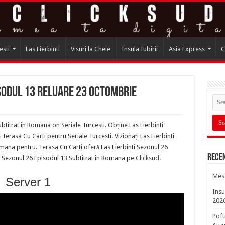
esti
Las Fierbinti
Visuri la Cheie
Insula Iubirii
Asia Express
C
isodul 13 Reluare 23 Octombrie
btitrat in Romana on Seriale Turcesti. Obține Las Fierbinti
rasa Cu Carti pentru Seriale Turcesti. Vizionați Las Fierbinti
mana pentru. Terasa Cu Carti oferă Las Fierbinti Sezonul 26
Rece
ti Sezonul 26 Episodul 13 Subtitrat în Romana pe
Clicksud
.
Mesa
Server 1
Insu
202
Poft