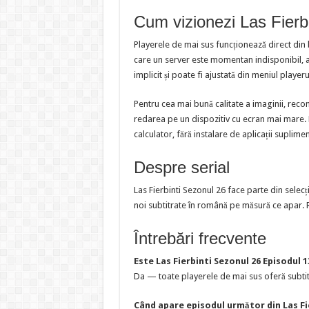
Cum vizionezi Las Fierb
Playerele de mai sus funcționează direct din
care un server este momentan indisponibil, al
implicit și poate fi ajustată din meniul playeru
Pentru cea mai bună calitate a imaginii, reco
redarea pe un dispozitiv cu ecran mai mare. Pl
calculator, fără instalare de aplicații suplime
Despre serial
Las Fierbinti Sezonul 26 face parte din sele
noi subtitrate în română pe măsură ce apar. R
Întrebări frecvente
Este Las Fierbinti Sezonul 26 Episodul 
Da — toate playerele de mai sus oferă subtit
Când apare episodul următor din Las Fi