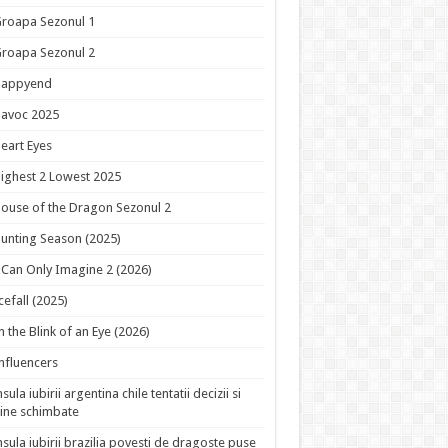
roapa Sezonul 1
roapa Sezonul 2
Happyend
avoc 2025
eart Eyes
ighest 2 Lowest 2025
ouse of the Dragon Sezonul 2
unting Season (2025)
 Can Only Imagine 2 (2026)
cefall (2025)
n the Blink of an Eye (2026)
nfluencers
nsula iubirii argentina chile tentatii decizii si
ine schimbate
nsula iubirii brazilia povesti de dragoste puse