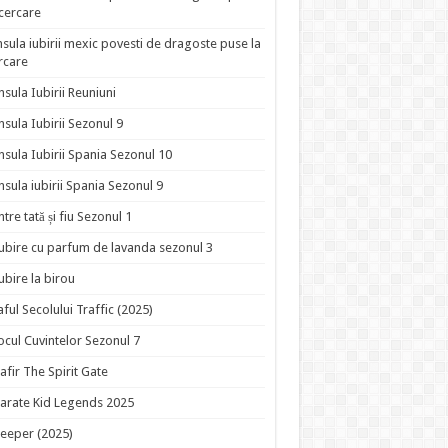
ncercare
nsula iubirii mexic povesti de dragoste puse la
rcare
nsula Iubirii Reuniuni
nsula Iubirii Sezonul 9
nsula Iubirii Spania Sezonul 10
nsula iubirii Spania Sezonul 9
ntre tată și fiu Sezonul 1
ubire cu parfum de lavanda sezonul 3
ubire la birou
aful Secolului Traffic (2025)
ocul Cuvintelor Sezonul 7
afir The Spirit Gate
arate Kid Legends 2025
eeper (2025)