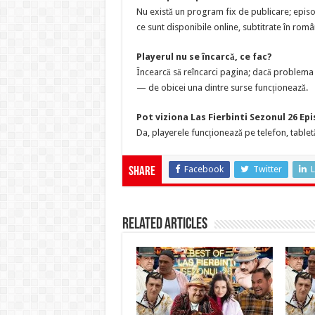
Nu există un program fix de publicare; episo
ce sunt disponibile online, subtitrate în româ
Playerul nu se încarcă, ce fac?
Încearcă să reîncarci pagina; dacă problema p
— de obicei una dintre surse funcționează.
Pot viziona Las Fierbinti Sezonul 26 Ep
Da, playerele funcționează pe telefon, tabletă
Facebook
Twitter
L
Share
Related Articles