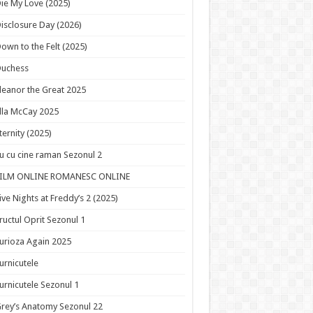
ie My Love (2025)
isclosure Day (2026)
own to the Felt (2025)
Duchess
leanor the Great 2025
lla McCay 2025
ternity (2025)
u cu cine raman Sezonul 2
FILM ONLINE ROMANESC ONLINE
ive Nights at Freddy’s 2 (2025)
ructul Oprit Sezonul 1
urioza Again 2025
urnicutele
urnicutele Sezonul 1
rey’s Anatomy Sezonul 22