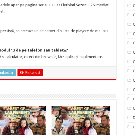
adele apar pe pagina serialului Las Fierbinti Sezonul 26 imediat
C
nă.
C
ersistă, selectează un alt server din lista de playere de mai sus
C
C
isodul 13 de pe telefon sau tabletă?
C
 și calculator, direct din browser, fără aplicații suplimentare.
C
C
inkedIn
Pinterest
C
C
C
C
D
D