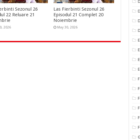
D
erbinti Sezonul 26
Las Fierbinti Sezonul 26
D
dul 22 Reluare 21
Episodul 21 Complet 20
mbrie
Noiembrie
D
0, 2026
May 30, 2026
E
E
E
E
F
F
F
F
F
G