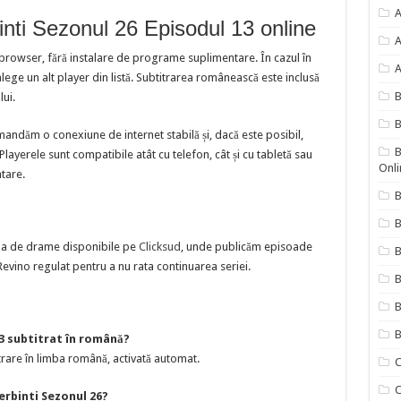
A
inti Sezonul 26 Episodul 13 online
A
 browser, fără instalare de programe suplimentare. În cazul în
A
ege un alt player din listă. Subtitrarea românească este inclusă
lui.
B
mandăm o conexiune de internet stabilă și, dacă este posibil,
B
ayerele sunt compatibile atât cu telefon, cât și cu tabletă sau
Onli
ntare.
B
B
cția de drame disponibile pe
Clicksud
, unde publicăm episoade
evino regulat pentru a nu rata continuarea seriei.
B
B
B
13 subtitrat în română?
rare în limba română, activată automat.
C
C
erbinti Sezonul 26?