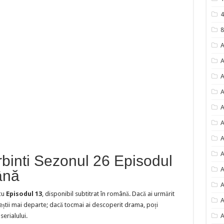
4
8
A
A
A
A
A
A
A
A
binti Sezonul 26 Episodul
A
ână
A
cu
Episodul 13
, disponibil subtitrat în română. Dacă ai urmărit
A
eștii mai departe; dacă tocmai ai descoperit drama, poți
erialului.
A