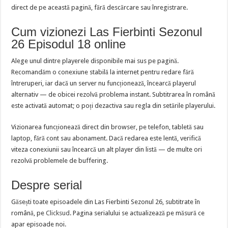
direct de pe această pagină, fără descărcare sau înregistrare.
Cum vizionezi Las Fierbinti Sezonul
26 Episodul 18 online
Alege unul dintre playerele disponibile mai sus pe pagină.
Recomandăm o conexiune stabilă la internet pentru redare fără
întreruperi, iar dacă un server nu funcționează, încearcă playerul
alternativ — de obicei rezolvă problema instant. Subtitrarea în română
este activată automat; o poți dezactiva sau regla din setările playerului.
Vizionarea funcționează direct din browser, pe telefon, tabletă sau
laptop, fără cont sau abonament. Dacă redarea este lentă, verifică
viteza conexiunii sau încearcă un alt player din listă — de multe ori
rezolvă problemele de buffering.
Despre serial
Găsești toate episoadele din Las Fierbinti Sezonul 26, subtitrate în
română, pe
Clicksud
. Pagina serialului se actualizează pe măsură ce
apar episoade noi.