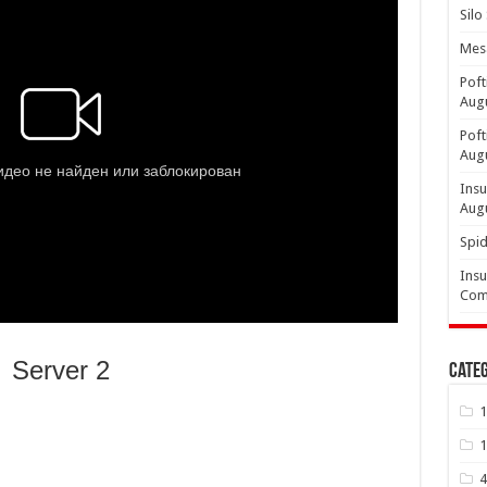
Silo
Mesa
Poft
Aug
Poft
Aug
Insu
Aug
Spid
Insu
Comp
Server 2
Categ
1
1
4