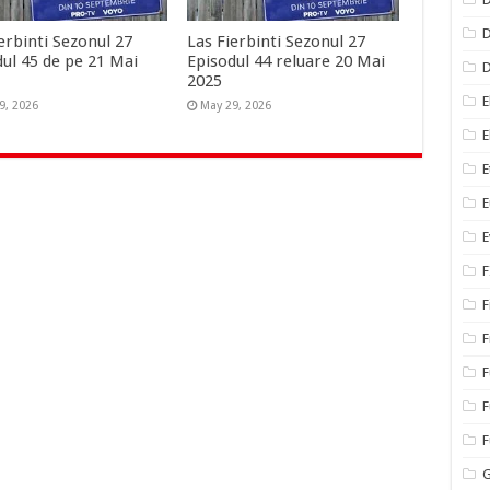
D
erbinti Sezonul 27
Las Fierbinti Sezonul 27
dul 45 de pe 21 Mai
Episodul 44 reluare 20 Mai
2025
E
9, 2026
May 29, 2026
E
E
E
E
F
F
F
F
F
G