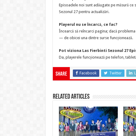
Episoadele noi sunt adăugate pe măsură ce sun
Sezonul 27 pentru actualizări.
Playerul nu se încarcă, ce fac?
Încearcă să reîncarci pagina; dacă problema p
— de obicei una dintre surse funcționează.
Pot viziona Las Fierbinti Sezonul 27 Ep
Da, playerele funcționează pe telefon, tabletă
Facebook
Twitter
L
Share
Related Articles