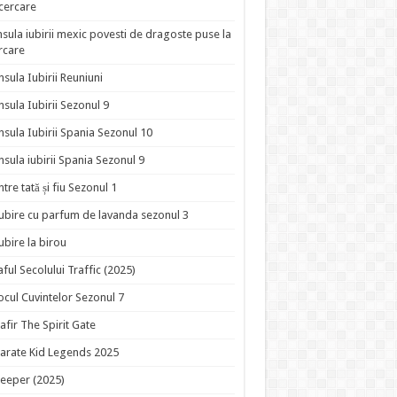
ncercare
nsula iubirii mexic povesti de dragoste puse la
rcare
nsula Iubirii Reuniuni
nsula Iubirii Sezonul 9
nsula Iubirii Spania Sezonul 10
nsula iubirii Spania Sezonul 9
ntre tată și fiu Sezonul 1
ubire cu parfum de lavanda sezonul 3
ubire la birou
aful Secolului Traffic (2025)
ocul Cuvintelor Sezonul 7
afir The Spirit Gate
arate Kid Legends 2025
eeper (2025)