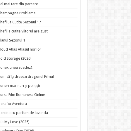
el mai tare din parcare
Champagne Problems
hefi La Cutite Sezonul 17
hefi la cutite Viitorul are gust
lanul Sezonul 1
loud Atlas Atlasul norilor
old Storage (2026)
onexiunea suedeză
um să îți dresezi dragonul Filmul
urieri marinari și polițiști
ursa Film Romanesc Online
esafio Aventura
estine cu parfum de lavanda
ie My Love (2025)
isclosure Day (2026)