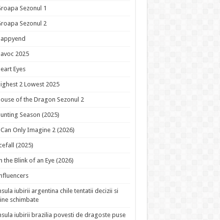
roapa Sezonul 1
roapa Sezonul 2
Happyend
avoc 2025
eart Eyes
ighest 2 Lowest 2025
ouse of the Dragon Sezonul 2
unting Season (2025)
 Can Only Imagine 2 (2026)
cefall (2025)
n the Blink of an Eye (2026)
nfluencers
nsula iubirii argentina chile tentatii decizii si
ine schimbate
nsula iubirii brazilia povesti de dragoste puse