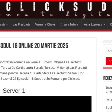
esti
Las Fierbinti
Visuri la Cheie
Insula Iubirii
Asia Express
C
sodul 18 online 20 Martie 2025
btitrat in Romana on Seriale Turcesti. Obține Las Fierbinti
rasa Cu Carti pentru Seriale Turcesti. Vizionați Las Fierbinti
mana pentru. Terasa Cu Carti oferă Las Fierbinti Sezonul 27
Rece
ti Sezonul 27 Episodul 18 Subtitrat în Romana pe
Clicksud
.
Insu
Server 1
202
Evil
Soul