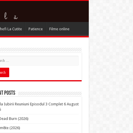
hefi La Cutite
Patience
Filme online
nt Posts
la Iubirii Reuniuni Episodul 3 Complet 6 August
6
 Dead Burn (2026)
m8te (2026)