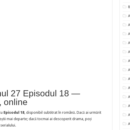
8
A
A
A
A
A
A
A
A
A
nul 27 Episodul 18 —
A
, online
A
cu
Episodul 18
, disponibil subtitrat în română. Dacă ai urmărit
A
eștii mai departe; dacă tocmai ai descoperit drama, poți
A
erialului.