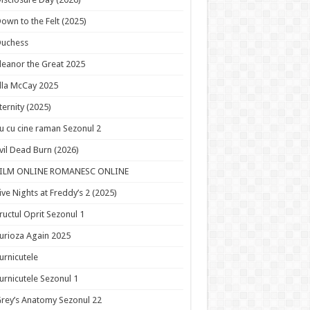
own to the Felt (2025)
Duchess
leanor the Great 2025
lla McCay 2025
ternity (2025)
u cu cine raman Sezonul 2
vil Dead Burn (2026)
FILM ONLINE ROMANESC ONLINE
ive Nights at Freddy’s 2 (2025)
ructul Oprit Sezonul 1
urioza Again 2025
urnicutele
urnicutele Sezonul 1
rey’s Anatomy Sezonul 22