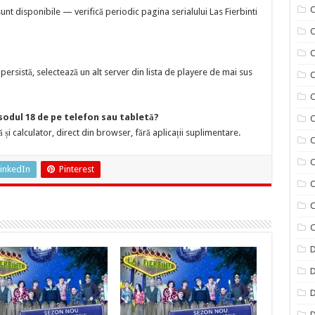
C
t disponibile — verifică periodic pagina serialului Las Fierbinti
C
ersistă, selectează un alt server din lista de playere de mai sus
C
C
isodul 18 de pe telefon sau tabletă?
C
 și calculator, direct din browser, fără aplicații suplimentare.
C
C
inkedIn
Pinterest
C
C
C
D
D
D
D