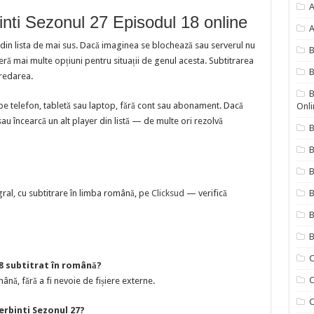
A
inti Sezonul 27 Episodul 18 online
A
 din lista de mai sus. Dacă imaginea se blochează sau serverul nu
 mai multe opțiuni pentru situații de genul acesta. Subtitrarea
B
redarea.
B
pe telefon, tabletă sau laptop, fără cont sau abonament. Dacă
Onli
sau încearcă un alt player din listă — de multe ori rezolvă
B
B
gral, cu subtitrare în limba română, pe
Clicksud
— verifică
B
B
B
C
18 subtitrat în română?
C
ână, fără a fi nevoie de fișiere externe.
C
erbinti Sezonul 27?