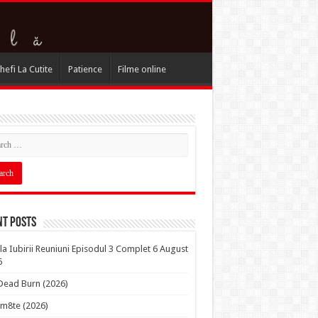
hefi La Cutite
Patience
Filme online
nt Posts
la Iubirii Reuniuni Episodul 3 Complet 6 August
6
 Dead Burn (2026)
m8te (2026)