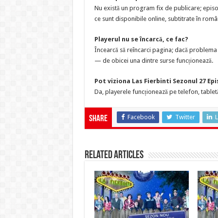
Nu există un program fix de publicare; episo
ce sunt disponibile online, subtitrate în româ
Playerul nu se încarcă, ce fac?
Încearcă să reîncarci pagina; dacă problema p
— de obicei una dintre surse funcționează.
Pot viziona Las Fierbinti Sezonul 27 Ep
Da, playerele funcționează pe telefon, tabletă
Facebook
Twitter
L
Share
Related Articles