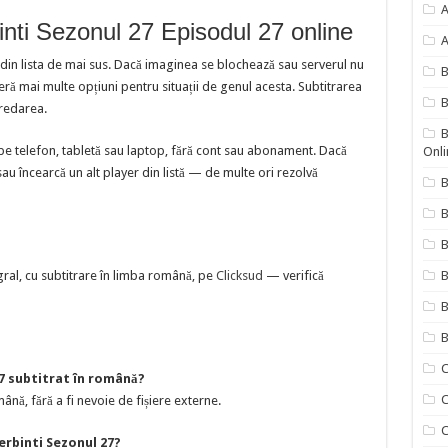
A
inti Sezonul 27 Episodul 27 online
A
 din lista de mai sus. Dacă imaginea se blochează sau serverul nu
 mai multe opțiuni pentru situații de genul acesta. Subtitrarea
B
redarea.
B
pe telefon, tabletă sau laptop, fără cont sau abonament. Dacă
Onli
sau încearcă un alt player din listă — de multe ori rezolvă
B
B
gral, cu subtitrare în limba română, pe
Clicksud
— verifică
B
B
B
C
27 subtitrat în română?
C
ână, fără a fi nevoie de fișiere externe.
C
erbinti Sezonul 27?