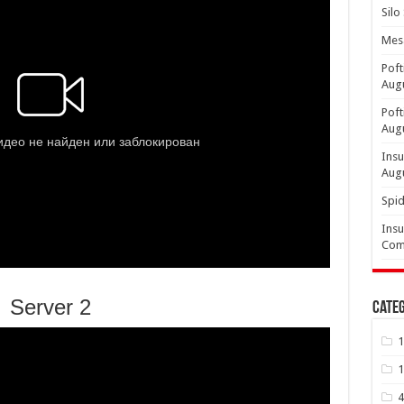
Silo
Mesa
Poft
Aug
Poft
Aug
Insu
Aug
Spid
Insu
Comp
Server 2
Categ
1
1
4