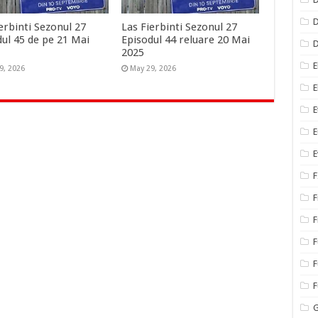
D
erbinti Sezonul 27
Las Fierbinti Sezonul 27
dul 45 de pe 21 Mai
Episodul 44 reluare 20 Mai
2025
E
9, 2026
May 29, 2026
E
E
E
E
F
F
F
F
F
G