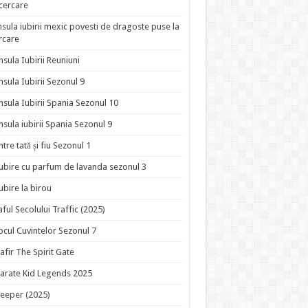
ncercare
nsula iubirii mexic povesti de dragoste puse la
rcare
nsula Iubirii Reuniuni
nsula Iubirii Sezonul 9
nsula Iubirii Spania Sezonul 10
nsula iubirii Spania Sezonul 9
ntre tată și fiu Sezonul 1
ubire cu parfum de lavanda sezonul 3
ubire la birou
aful Secolului Traffic (2025)
ocul Cuvintelor Sezonul 7
afir The Spirit Gate
arate Kid Legends 2025
eeper (2025)