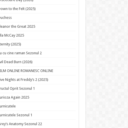
own to the Felt (2025)
Duchess
leanor the Great 2025
lla McCay 2025
ternity (2025)
u cu cine raman Sezonul 2
vil Dead Burn (2026)
FILM ONLINE ROMANESC ONLINE
ive Nights at Freddy’s 2 (2025)
ructul Oprit Sezonul 1
urioza Again 2025
urnicutele
urnicutele Sezonul 1
rey’s Anatomy Sezonul 22