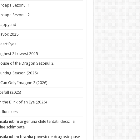
roapa Sezonul 1
roapa Sezonul 2
Happyend
avoc 2025
eart Eyes
ighest 2 Lowest 2025
ouse of the Dragon Sezonul 2
unting Season (2025)
 Can Only Imagine 2 (2026)
cefall (2025)
n the Blink of an Eye (2026)
nfluencers
nsula iubirii argentina chile tentatii decizii si
ine schimbate
nsula iubirii brazilia povesti de dragoste puse