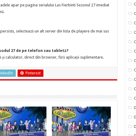
C
adele apar pe pagina serialului Las Fierbinti Sezonul 27 imediat
nă.
C
ersistă, selectează un alt server din lista de playere de mai sus
C
C
isodul 27 de pe telefon sau tabletă?
C
 și calculator, direct din browser, fără aplicații suplimentare.
C
C
inkedIn
Pinterest
C
C
C
D
D
D
D