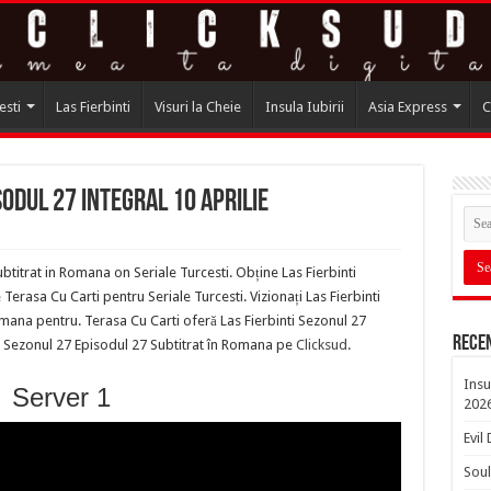
esti
Las Fierbinti
Visuri la Cheie
Insula Iubirii
Asia Express
C
sodul 27 integral 10 Aprilie
btitrat in Romana on Seriale Turcesti. Obține Las Fierbinti
rasa Cu Carti pentru Seriale Turcesti. Vizionați Las Fierbinti
mana pentru. Terasa Cu Carti oferă Las Fierbinti Sezonul 27
Rece
ti Sezonul 27 Episodul 27 Subtitrat în Romana pe
Clicksud
.
Insu
Server 1
202
Evil
Soul