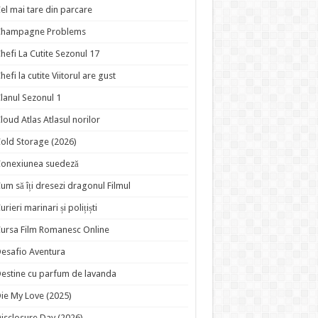
el mai tare din parcare
Champagne Problems
hefi La Cutite Sezonul 17
hefi la cutite Viitorul are gust
lanul Sezonul 1
loud Atlas Atlasul norilor
old Storage (2026)
onexiunea suedeză
um să îți dresezi dragonul Filmul
urieri marinari și polițiști
ursa Film Romanesc Online
esafio Aventura
estine cu parfum de lavanda
ie My Love (2025)
isclosure Day (2026)