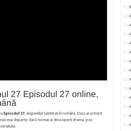
8
A
A
A
A
A
A
A
A
A
nul 27 Episodul 27 online,
A
omână
A
cu
Episodul 27
, disponibil subtitrat în română. Dacă ai urmărit
A
eștii mai departe; dacă tocmai ai descoperit drama, poți
A
erialului.