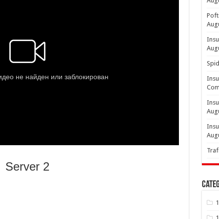
Aug
Poft
Aug
Insu
Aug
Spid
Insu
Comp
Insu
Aug
Insu
Aug
Traf
Server 2
Categ
1
1