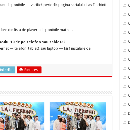
t disponibile — verifică periodic pagina serialului Las Fierbinti
C
C
are din lista de playere disponibile mai sus.
C
C
isodul 10 de pe telefon sau tabletă?
nternet — telefon, tabletă sau laptop — fără instalare de
C
C
C
inkedIn
Pinterest
C
C
C
C
D
D