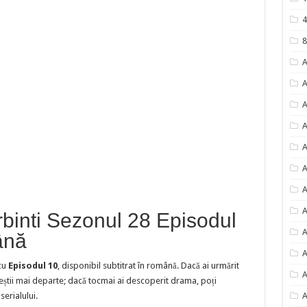
4
8
A
A
A
A
A
A
A
A
binti Sezonul 28 Episodul
A
ână
A
cu
Episodul 10
, disponibil subtitrat în română. Dacă ai urmărit
A
eștii mai departe; dacă tocmai ai descoperit drama, poți
erialului.
A