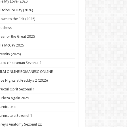
ie My Love (2025)
isclosure Day (2026)
own to the Felt (2025)
Duchess
leanor the Great 2025
lla McCay 2025
ternity (2025)
u cu cine raman Sezonul 2
FILM ONLINE ROMANESC ONLINE
ive Nights at Freddy’s 2 (2025)
ructul Oprit Sezonul 1
urioza Again 2025
urnicutele
urnicutele Sezonul 1
rey’s Anatomy Sezonul 22