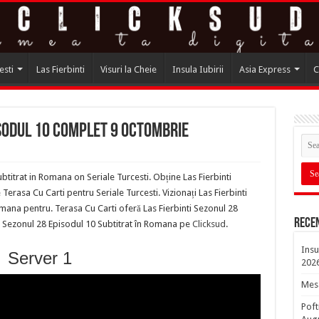
esti
Las Fierbinti
Visuri la Cheie
Insula Iubirii
Asia Express
C
isodul 10 complet 9 Octombrie
btitrat in Romana on Seriale Turcesti. Obține Las Fierbinti
rasa Cu Carti pentru Seriale Turcesti. Vizionați Las Fierbinti
mana pentru. Terasa Cu Carti oferă Las Fierbinti Sezonul 28
Rece
ti Sezonul 28 Episodul 10 Subtitrat în Romana pe
Clicksud
.
Insu
Server 1
202
Mesa
Poft