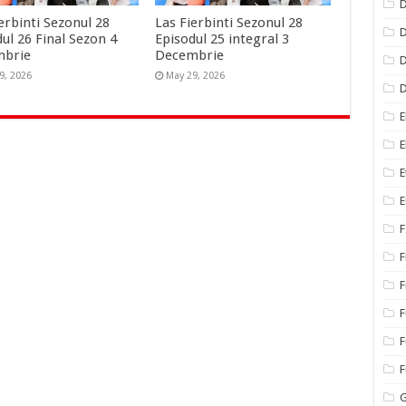
D
erbinti Sezonul 28
Las Fierbinti Sezonul 28
D
ul 26 Final Sezon 4
Episodul 25 integral 3
mbrie
Decembrie
D
9, 2026
May 29, 2026
E
E
E
E
F
F
F
F
F
G