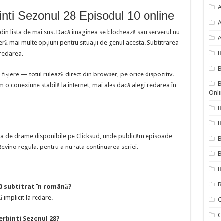
A
inti Sezonul 28 Episodul 10 online
A
 din lista de mai sus. Dacă imaginea se blochează sau serverul nu
A
 mai multe opțiuni pentru situații de genul acesta. Subtitrarea
redarea.
B
ișiere — totul rulează direct din browser, pe orice dispozitiv.
B
 o conexiune stabilă la internet, mai ales dacă alegi redarea în
Onli
B
B
cția de drame disponibile pe
Clicksud
, unde publicăm episoade
evino regulat pentru a nu rata continuarea seriei.
B
B
B
10 subtitrat în română?
ă implicit la redare.
C
C
erbinti Sezonul 28?