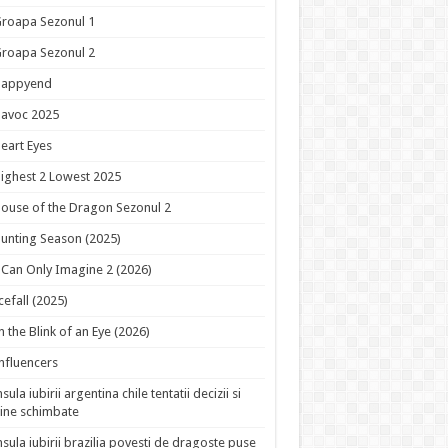
roapa Sezonul 1
roapa Sezonul 2
Happyend
avoc 2025
eart Eyes
ighest 2 Lowest 2025
ouse of the Dragon Sezonul 2
unting Season (2025)
 Can Only Imagine 2 (2026)
cefall (2025)
n the Blink of an Eye (2026)
nfluencers
nsula iubirii argentina chile tentatii decizii si
ine schimbate
nsula iubirii brazilia povesti de dragoste puse