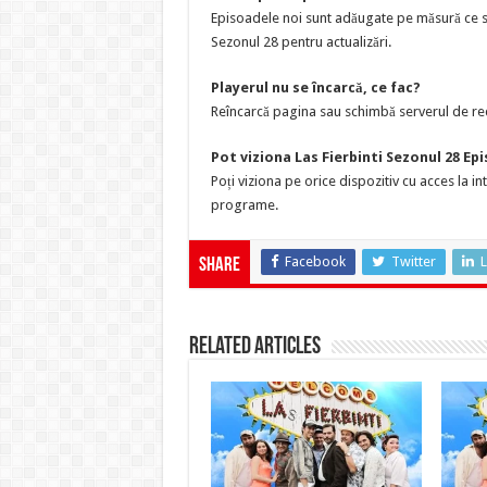
Episoadele noi sunt adăugate pe măsură ce sun
Sezonul 28 pentru actualizări.
Playerul nu se încarcă, ce fac?
Reîncarcă pagina sau schimbă serverul de red
Pot viziona Las Fierbinti Sezonul 28 Ep
Poți viziona pe orice dispozitiv cu acces la i
programe.
Facebook
Twitter
L
Share
Related Articles