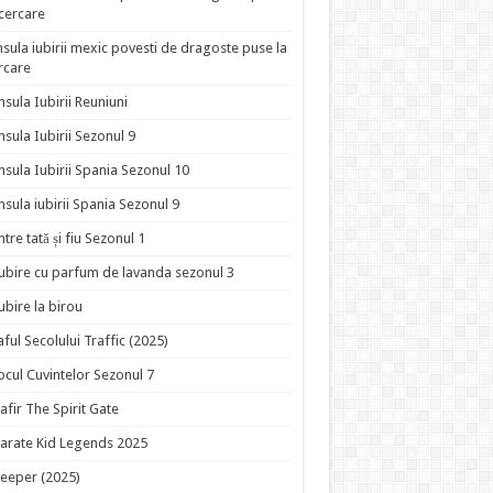
ncercare
nsula iubirii mexic povesti de dragoste puse la
rcare
nsula Iubirii Reuniuni
nsula Iubirii Sezonul 9
nsula Iubirii Spania Sezonul 10
nsula iubirii Spania Sezonul 9
ntre tată și fiu Sezonul 1
ubire cu parfum de lavanda sezonul 3
ubire la birou
aful Secolului Traffic (2025)
ocul Cuvintelor Sezonul 7
afir The Spirit Gate
arate Kid Legends 2025
eeper (2025)