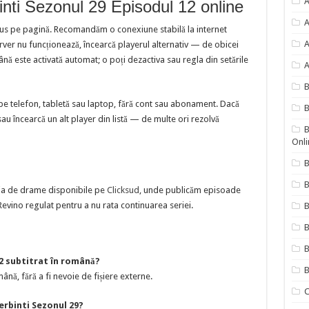
A
inti Sezonul 29 Episodul 12 online
A
sus pe pagină. Recomandăm o conexiune stabilă la internet
A
erver nu funcționează, încearcă playerul alternativ — de obicei
nă este activată automat; o poți dezactiva sau regla din setările
A
pe telefon, tabletă sau laptop, fără cont sau abonament. Dacă
B
sau încearcă un alt player din listă — de multe ori rezolvă
B
Onli
B
B
cția de drame disponibile pe
Clicksud
, unde publicăm episoade
evino regulat pentru a nu rata continuarea seriei.
B
B
12 subtitrat în română?
B
ână, fără a fi nevoie de fișiere externe.
C
erbinti Sezonul 29?