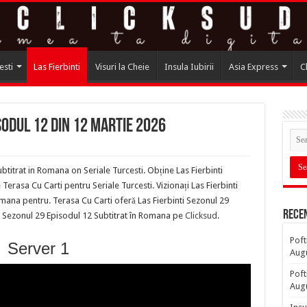
esti
Las Fierbinti
Visuri la Cheie
Insula Iubirii
Asia Express
C
sodul 12 din 12 Martie 2026
btitrat in Romana on Seriale Turcesti. Obține Las Fierbinti
rasa Cu Carti pentru Seriale Turcesti. Vizionați Las Fierbinti
mana pentru. Terasa Cu Carti oferă Las Fierbinti Sezonul 29
Rece
ti Sezonul 29 Episodul 12 Subtitrat în Romana pe
Clicksud
.
Poft
Server 1
Aug
Poft
Aug