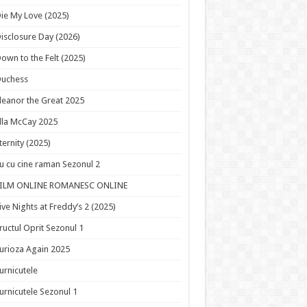
ie My Love (2025)
isclosure Day (2026)
own to the Felt (2025)
Duchess
leanor the Great 2025
lla McCay 2025
ternity (2025)
u cu cine raman Sezonul 2
FILM ONLINE ROMANESC ONLINE
ive Nights at Freddy’s 2 (2025)
ructul Oprit Sezonul 1
urioza Again 2025
urnicutele
urnicutele Sezonul 1