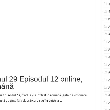
1
4
8
A
A
A
A
A
A
A
nul 29 Episodul 12 online,
A
omână
A
cu
Episodul 12
, tradus și subtitrat în română, gata de vizionare
A
astă pagină, fără descărcare sau înregistrare.
A