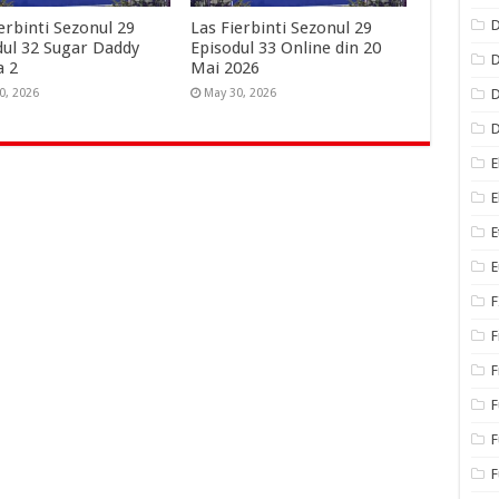
D
erbinti Sezonul 29
Las Fierbinti Sezonul 29
dul 32 Sugar Daddy
Episodul 33 Online din 20
D
a 2
Mai 2026
D
0, 2026
May 30, 2026
E
E
E
E
F
F
F
F
F