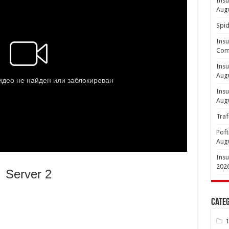
Insu
Aug
Spid
Insu
Comp
Insu
Aug
Insu
Aug
Traf
Poft
Aug
Insu
202
Server 2
Categ
1