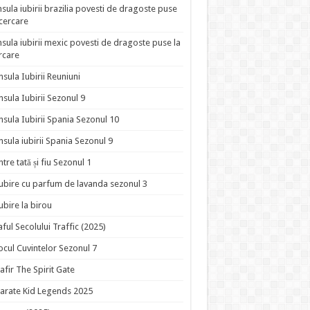
nsula iubirii brazilia povesti de dragoste puse
ncercare
nsula iubirii mexic povesti de dragoste puse la
rcare
nsula Iubirii Reuniuni
nsula Iubirii Sezonul 9
nsula Iubirii Spania Sezonul 10
nsula iubirii Spania Sezonul 9
ntre tată și fiu Sezonul 1
ubire cu parfum de lavanda sezonul 3
ubire la birou
aful Secolului Traffic (2025)
ocul Cuvintelor Sezonul 7
afir The Spirit Gate
arate Kid Legends 2025