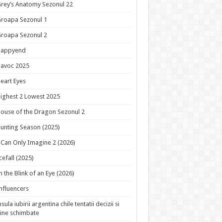
rey’s Anatomy Sezonul 22
roapa Sezonul 1
roapa Sezonul 2
Happyend
avoc 2025
eart Eyes
ighest 2 Lowest 2025
ouse of the Dragon Sezonul 2
unting Season (2025)
 Can Only Imagine 2 (2026)
cefall (2025)
n the Blink of an Eye (2026)
nfluencers
nsula iubirii argentina chile tentatii decizii si
ine schimbate