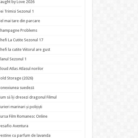
aught by Love 2026
ei Trimisi Sezonul 1
el mai tare din parcare
Champagne Problems
hefi La Cutite Sezonul 17
hefi la cutite Viitorul are gust
lanul Sezonul 1
loud Atlas Atlasul norilor
old Storage (2026)
onexiunea suedeză
um să îți dresezi dragonul Filmul
urieri marinari și polițiști
ursa Film Romanesc Online
esafio Aventura
estine cu parfum de lavanda