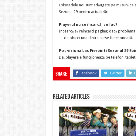
Episoadele noi sunt adăugate pe măsură ce sun
Sezonul 29 pentru actualizări.
Playerul nu se încarcă, ce fac?
Încearcă să reîncarci pagina; dacă problema p
— de obicei una dintre surse funcționează.
Pot viziona Las Fierbinti Sezonul 29 Ep
Da, playerele funcționează pe telefon, tabletă
Facebook
Twitter
L
Share
Related Articles