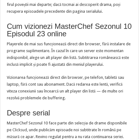
firul poveștii mai departe; dacă tocmai ai descoperit drama, poți
recupera episoadele precedente din pagina serialului.
Cum vizionezi MasterChef Sezonul 10
Episodul 23 online
Playerele de mai sus funcționează direct din browser, fără instalare de
programe suplimentare. În cazul în care un server este momentan
indisponibil, alege un alt player din listă. Subtitrarea românească este
inclusă implicit și poate fi ajustată din meniul playerului.
Vizionarea funcționează direct din browser, pe telefon, tabletă sau
laptop, fără cont sau abonament. Dacă redarea este lentă, verifică
viteza conexiunii sau încearcă un alt player din listă — de multe ori
rezolvă problemele de buffering.
Despre serial
MasterChef Sezonul 10 face parte din selecția de drame disponibile
pe
Clicksud
, unde publicăm episoade noi subtitrate în română pe
măsură ce apar. Revino regulat pentru a nu rata continuarea seriei.