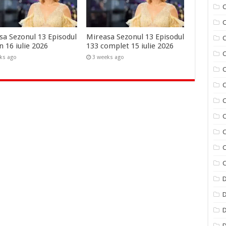
C
sa Sezonul 13 Episodul
Mireasa Sezonul 13 Episodul
C
n 16 iulie 2026
133 complet 15 iulie 2026
C
ks ago
3 weeks ago
C
C
C
C
C
C
C
D
D
D
D