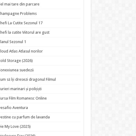
el mai tare din parcare
Champagne Problems
hefi La Cutite Sezonul 17
hefi la cutite Viitorul are gust
lanul Sezonul 1
loud Atlas Atlasul norilor
old Storage (2026)
onexiunea suedeză
um să îți dresezi dragonul Filmul
urieri marinari și polițiști
ursa Film Romanesc Online
esafio Aventura
estine cu parfum de lavanda
ie My Love (2025)
isclosure Day (2026)