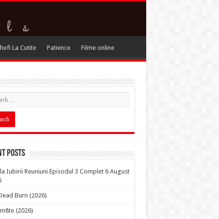
hefi La Cutite
Patience
Filme online
nt Posts
la Iubirii Reuniuni Episodul 3 Complet 6 August
6
 Dead Burn (2026)
m8te (2026)