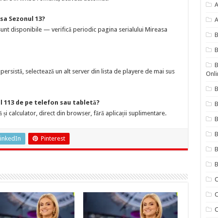
A
sa Sezonul 13?
A
nt disponibile — verifică periodic pagina serialului Mireasa
B
B
ersistă, selectează un alt server din lista de playere de mai sus
Onli
B
l 113 de pe telefon sau tabletă?
B
 și calculator, direct din browser, fără aplicații suplimentare.
B
inkedIn
Pinterest
B
B
C
C
C