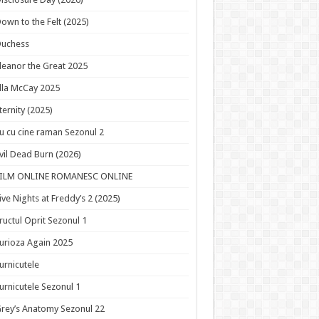
own to the Felt (2025)
Duchess
leanor the Great 2025
lla McCay 2025
ternity (2025)
u cu cine raman Sezonul 2
vil Dead Burn (2026)
FILM ONLINE ROMANESC ONLINE
ive Nights at Freddy’s 2 (2025)
ructul Oprit Sezonul 1
urioza Again 2025
urnicutele
urnicutele Sezonul 1
rey’s Anatomy Sezonul 22