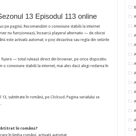
8
ezonul 13 Episodul 113 online
A
A
sus pe pagină. Recomandăm o conexiune stabilă la internet
erver nu funcționează, încearcă playerul alternativ — de obicei
A
nă este activată automat; o poți dezactiva sau regla din setările
A
A
ișiere — totul rulează direct din browser, pe orice dispozitiv.
A
 o conexiune stabilă la internet, mai ales dacă alegi redarea în
A
A
A
 13, subtitrate în română, pe
Clicksud
. Pagina serialului se
A
.
A
A
ubtitrat în română?
A
rare în limba română, activată automat.