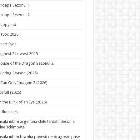
roapa Sezonul 1
roapa Sezonul 2
Happyend
avoc 2025
eart Eyes
ighest 2 Lowest 2025
ouse of the Dragon Sezonul 2
unting Season (2025)
 Can Only Imagine 2 (2026)
cefall (2025)
n the Blink of an Eye (2026)
nfluencers
nsula iubirii argentina chile tentatii decizii si
ine schimbate
nsula iubirii brazilia povesti de dragoste puse