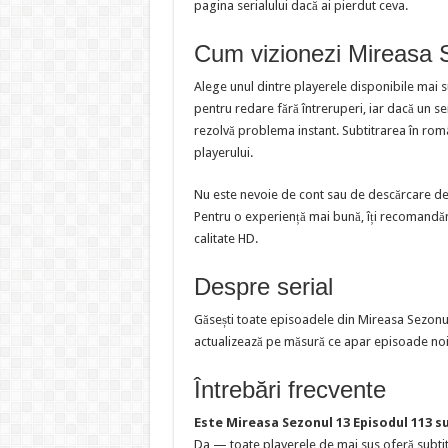
pagina serialului dacă ai pierdut ceva.
Cum vizionezi Mireasa S
Alege unul dintre playerele disponibile mai 
pentru redare fără întreruperi, iar dacă un s
rezolvă problema instant. Subtitrarea în româ
playerului.
Nu este nevoie de cont sau de descărcare de f
Pentru o experiență mai bună, îți recomandăm
calitate HD.
Despre serial
Găsești toate episoadele din Mireasa Sezonul
actualizează pe măsură ce apar episoade noi
Întrebări frecvente
Este Mireasa Sezonul 13 Episodul 113 s
Da — toate playerele de mai sus oferă subtit