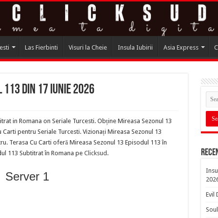
esti
Las Fierbinti
Visuri la Cheie
Insula Iubirii
Asia Express
C
 113 din 17 iunie 2026
trat in Romana on Seriale Turcesti. Obține Mireasa Sezonul 13
arti pentru Seriale Turcesti. Vizionați Mireasa Sezonul 13
ru. Terasa Cu Carti oferă Mireasa Sezonul 13 Episodul 113 în
Rece
dul 113 Subtitrat în Romana pe
Clicksud
.
Insu
Server 1
202
Evil
Soul