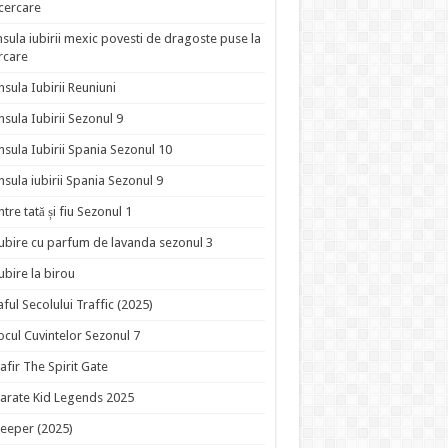
ncercare
nsula iubirii mexic povesti de dragoste puse la
rcare
nsula Iubirii Reuniuni
nsula Iubirii Sezonul 9
nsula Iubirii Spania Sezonul 10
nsula iubirii Spania Sezonul 9
ntre tată și fiu Sezonul 1
ubire cu parfum de lavanda sezonul 3
ubire la birou
aful Secolului Traffic (2025)
ocul Cuvintelor Sezonul 7
afir The Spirit Gate
arate Kid Legends 2025
eeper (2025)