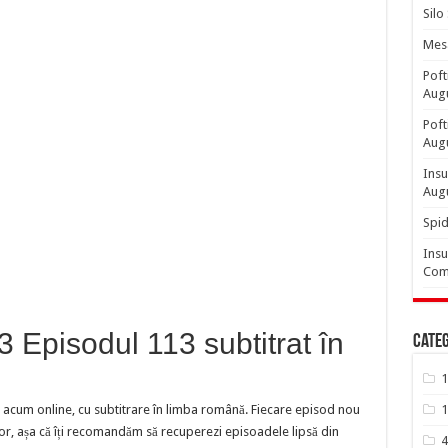
Silo
Mesa
Poft
Aug
Poft
Aug
Insu
Aug
Spid
Insu
Comp
 Episodul 113 subtitrat în
Categ
1
 acum online, cu subtitrare în limba română. Fiecare episod nou
1
or, așa că îți recomandăm să recuperezi episoadele lipsă din
4