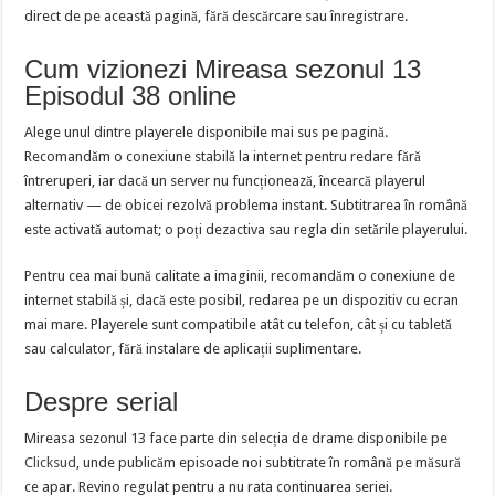
direct de pe această pagină, fără descărcare sau înregistrare.
Cum vizionezi Mireasa sezonul 13
Episodul 38 online
Alege unul dintre playerele disponibile mai sus pe pagină.
Recomandăm o conexiune stabilă la internet pentru redare fără
întreruperi, iar dacă un server nu funcționează, încearcă playerul
alternativ — de obicei rezolvă problema instant. Subtitrarea în română
este activată automat; o poți dezactiva sau regla din setările playerului.
Pentru cea mai bună calitate a imaginii, recomandăm o conexiune de
internet stabilă și, dacă este posibil, redarea pe un dispozitiv cu ecran
mai mare. Playerele sunt compatibile atât cu telefon, cât și cu tabletă
sau calculator, fără instalare de aplicații suplimentare.
Despre serial
Mireasa sezonul 13 face parte din selecția de drame disponibile pe
Clicksud
, unde publicăm episoade noi subtitrate în română pe măsură
ce apar. Revino regulat pentru a nu rata continuarea seriei.