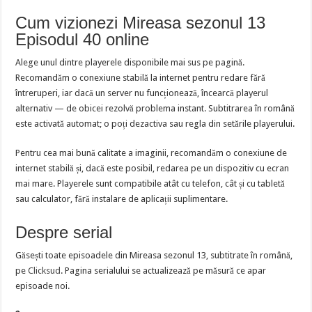
Cum vizionezi Mireasa sezonul 13
Episodul 40 online
Alege unul dintre playerele disponibile mai sus pe pagină.
Recomandăm o conexiune stabilă la internet pentru redare fără
întreruperi, iar dacă un server nu funcționează, încearcă playerul
alternativ — de obicei rezolvă problema instant. Subtitrarea în română
este activată automat; o poți dezactiva sau regla din setările playerului.
Pentru cea mai bună calitate a imaginii, recomandăm o conexiune de
internet stabilă și, dacă este posibil, redarea pe un dispozitiv cu ecran
mai mare. Playerele sunt compatibile atât cu telefon, cât și cu tabletă
sau calculator, fără instalare de aplicații suplimentare.
Despre serial
Găsești toate episoadele din Mireasa sezonul 13, subtitrate în română,
pe
Clicksud
. Pagina serialului se actualizează pe măsură ce apar
episoade noi.