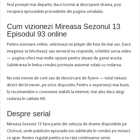
firul poveștii mai departe; dacă tocmai ai descoperit drama, poți
recupera episoadele precedente din pagina serialului.
Cum vizionezi Mireasa Sezonul 13
Episodul 93 online
Pentru vizionare online, selectează un player din lista de mai sus. Dacă
imaginea se blochează sau serverul nu răspunde, schimbă sursa video
— pagina oferă mai multe opțiuni pentru situații de genul acesta.
Subtitrarea în limba română pornește automat odată cu redarea.
Nu este nevoie de cont sau de descărcare de fișiere — totul rulează
direct din browser, pe orice dispozitiv. Pentru o experiență mai bună,
îți recomandăm o conexiune stabilă la internet, mai ales dacă alegi
redarea în calitate HD.
Despre serial
Mireasa Sezonul 13 face parte din selecția de drame disponibile pe
Clicksud
, unde publicăm episoade noi subtitrate în română pe măsură
ce apar. Revino regulat pentru a nu rata continuarea seriei.