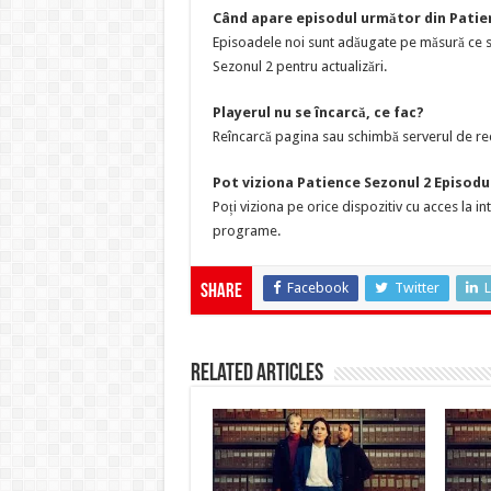
Când apare episodul următor din Patie
Episoadele noi sunt adăugate pe măsură ce su
Sezonul 2 pentru actualizări.
Playerul nu se încarcă, ce fac?
Reîncarcă pagina sau schimbă serverul de red
Pot viziona Patience Sezonul 2 Episodul
Poți viziona pe orice dispozitiv cu acces la i
programe.
Facebook
Twitter
L
Share
Related Articles