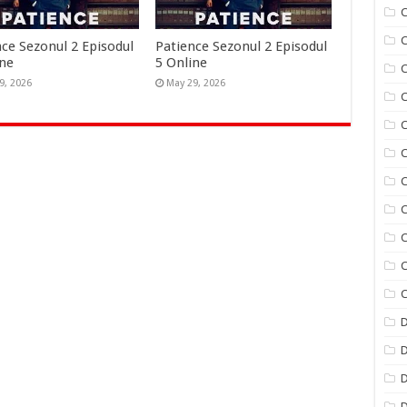
C
nce Sezonul 2 Episodul
Patience Sezonul 2 Episodul
ine
5 Online
C
9, 2026
May 29, 2026
C
C
C
C
C
C
C
C
D
D
D
D