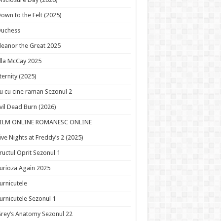
own to the Felt (2025)
Duchess
leanor the Great 2025
lla McCay 2025
ternity (2025)
u cu cine raman Sezonul 2
vil Dead Burn (2026)
FILM ONLINE ROMANESC ONLINE
ive Nights at Freddy’s 2 (2025)
ructul Oprit Sezonul 1
urioza Again 2025
urnicutele
urnicutele Sezonul 1
rey’s Anatomy Sezonul 22