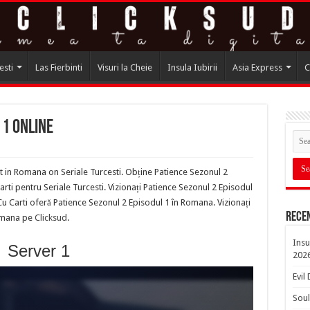
esti
Las Fierbinti
Visuri la Cheie
Insula Iubirii
Asia Express
C
 1 Online
t in Romana on Seriale Turcesti. Obține Patience Sezonul 2
ti pentru Seriale Turcesti. Vizionați Patience Sezonul 2 Episodul
u Carti oferă Patience Sezonul 2 Episodul 1 în Romana. Vizionați
Rece
Romana pe
Clicksud
.
Insu
Server 1
202
Evil
Soul