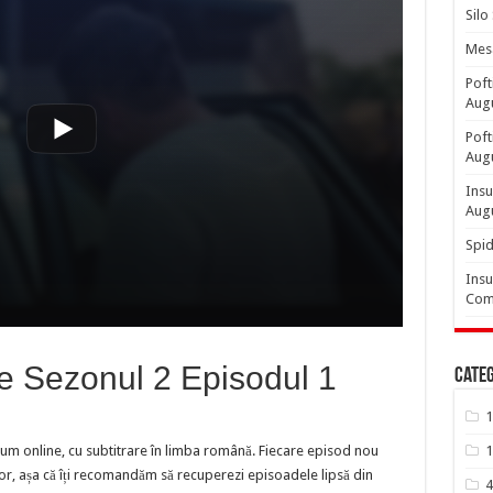
Silo
Mesa
Poft
Aug
Poft
Aug
Insu
Aug
Spid
Insu
Comp
e Sezonul 2 Episodul 1
Categ
1
um online, cu subtitrare în limba română. Fiecare episod nou
1
or, așa că îți recomandăm să recuperezi episoadele lipsă din
4