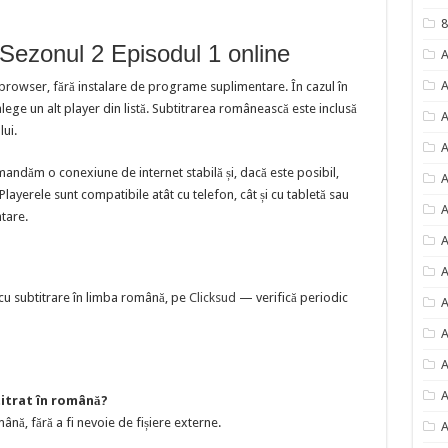
8
Sezonul 2 Episodul 1 online
A
A
 browser, fără instalare de programe suplimentare. În cazul în
ege un alt player din listă. Subtitrarea românească este inclusă
A
lui.
A
mandăm o conexiune de internet stabilă și, dacă este posibil,
A
ayerele sunt compatibile atât cu telefon, cât și cu tabletă sau
A
ntare.
A
A
 cu subtitrare în limba română, pe
Clicksud
— verifică periodic
A
A
A
A
titrat în română?
ână, fără a fi nevoie de fișiere externe.
A