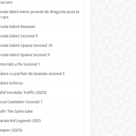
ncercare
nsula iubirii mexic povesti de dragoste puse la
rcare
nsula Iubirii Reuniuni
nsula Iubirii Sezonul 9
nsula Iubirii Spania Sezonul 10
nsula iubirii Spania Sezonul 9
ntre tată și fiu Sezonul 1
ubire cu parfum de lavanda sezonul 3
ubire la birou
aful Secolului Traffic (2025)
ocul Cuvintelor Sezonul 7
afir The Spirit Gate
arate Kid Legends 2025
eeper (2025)