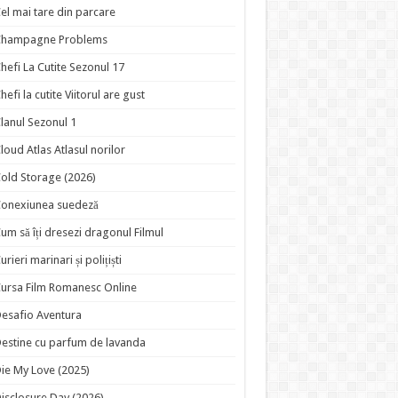
el mai tare din parcare
Champagne Problems
hefi La Cutite Sezonul 17
hefi la cutite Viitorul are gust
lanul Sezonul 1
loud Atlas Atlasul norilor
old Storage (2026)
onexiunea suedeză
um să îți dresezi dragonul Filmul
urieri marinari și polițiști
ursa Film Romanesc Online
esafio Aventura
estine cu parfum de lavanda
ie My Love (2025)
isclosure Day (2026)