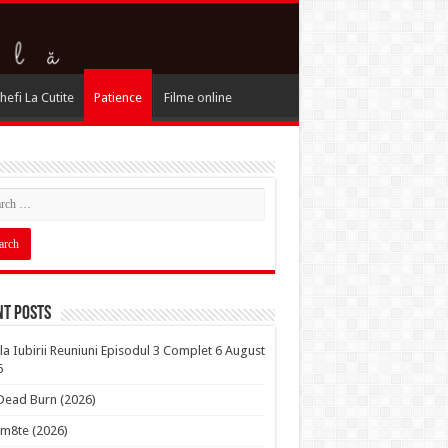
hefi La Cutite
Patience
Filme online
nt Posts
la Iubirii Reuniuni Episodul 3 Complet 6 August
6
 Dead Burn (2026)
m8te (2026)