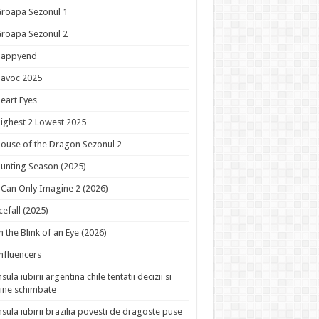
roapa Sezonul 1
roapa Sezonul 2
Happyend
avoc 2025
eart Eyes
ighest 2 Lowest 2025
ouse of the Dragon Sezonul 2
unting Season (2025)
 Can Only Imagine 2 (2026)
cefall (2025)
n the Blink of an Eye (2026)
nfluencers
nsula iubirii argentina chile tentatii decizii si
ine schimbate
nsula iubirii brazilia povesti de dragoste puse