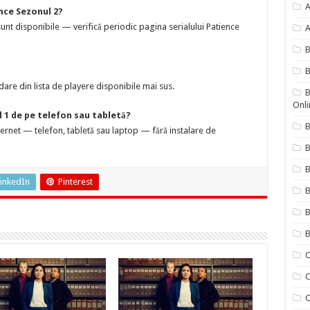
A
nce Sezonul 2?
nt disponibile — verifică periodic pagina serialului Patience
A
B
are din lista de playere disponibile mai sus.
B
Onli
 1 de pe telefon sau tabletă?
B
nternet — telefon, tabletă sau laptop — fără instalare de
B
inkedIn
Pinterest
B
B
B
C
C
C