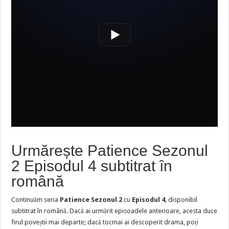
Urmărește Patience Sezonul
2 Episodul 4 subtitrat în
română
Continuăm seria
Patience Sezonul 2
cu
Episodul 4
, disponibil
subtitrat în română. Dacă ai urmărit episoadele anterioare, acesta duce
firul poveștii mai departe; dacă tocmai ai descoperit drama, poți