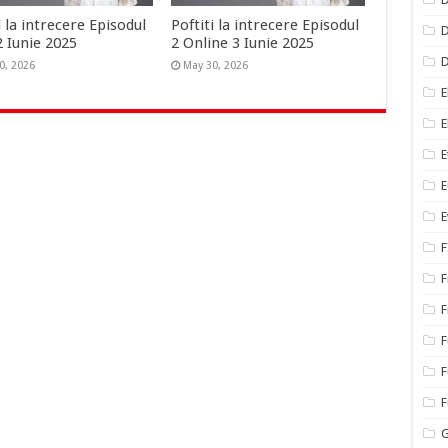
i la intrecere Episodul
Poftiti la intrecere Episodul
D
2 Iunie 2025
2 Online 3 Iunie 2025
0, 2026
May 30, 2026
E
E
E
E
E
F
F
F
F
F
G