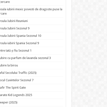
ncercare
nsula iubirii mexic povesti de dragoste puse la
rcare
nsula Iubirii Reuniuni
nsula Iubirii Sezonul 9
nsula Iubirii Spania Sezonul 10
nsula iubirii Spania Sezonul 9
ntre tată și fiu Sezonul 1
ubire cu parfum de lavanda sezonul 3
ubire la birou
aful Secolului Traffic (2025)
ocul Cuvintelor Sezonul 7
afir The Spirit Gate
arate Kid Legends 2025
eeper (2025)