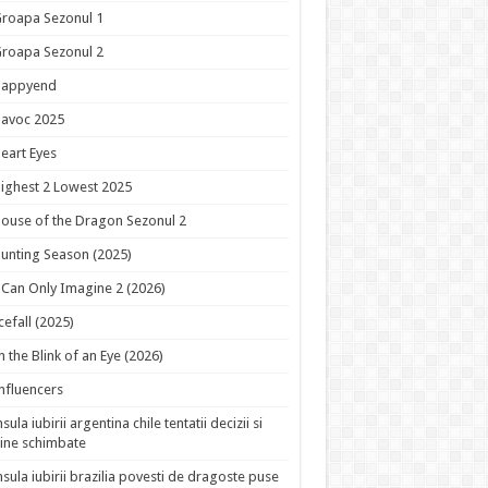
roapa Sezonul 1
roapa Sezonul 2
Happyend
avoc 2025
eart Eyes
ighest 2 Lowest 2025
ouse of the Dragon Sezonul 2
unting Season (2025)
 Can Only Imagine 2 (2026)
cefall (2025)
n the Blink of an Eye (2026)
nfluencers
nsula iubirii argentina chile tentatii decizii si
ine schimbate
nsula iubirii brazilia povesti de dragoste puse