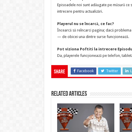
Episoadele noi sunt adăugate pe măsură ce sun
intrecere pentru actualizări.
Playerul nu se încarcă, ce fac?
Încearcă să reîncarci pagina; dacă problema p
— de obicei una dintre surse funcționează.
Pot viziona Poftiti la intrecere Episod
Da, playerele funcționează pe telefon, tabletă
Facebook
Twitter
L
Share
Related Articles