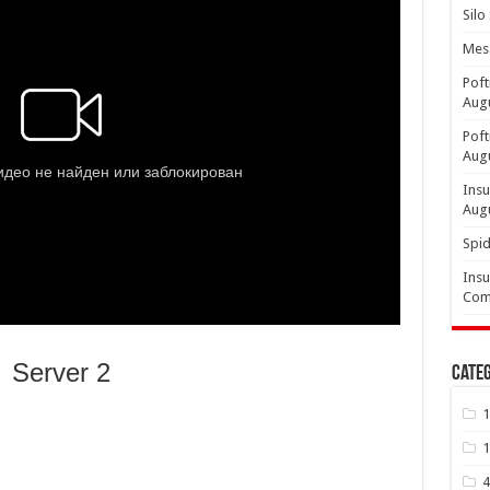
Silo
Mesa
Poft
Aug
Poft
Aug
Insu
Aug
Spid
Insu
Comp
Server 2
Categ
1
1
4