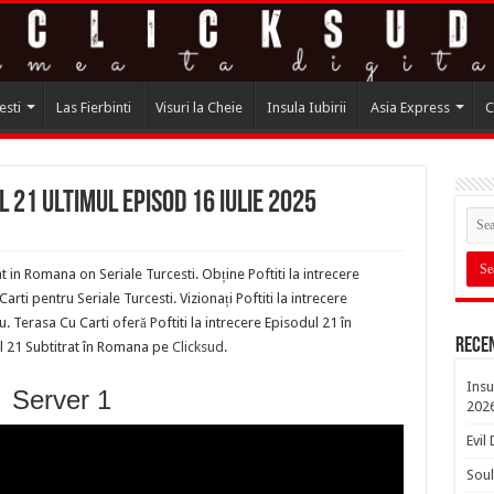
esti
Las Fierbinti
Visuri la Cheie
Insula Iubirii
Asia Express
C
l 21 ultimul episod 16 Iulie 2025
at in Romana on Seriale Turcesti. Obține Poftiti la intrecere
i pentru Seriale Turcesti. Vizionați Poftiti la intrecere
 Terasa Cu Carti oferă Poftiti la intrecere Episodul 21 în
Rece
ul 21 Subtitrat în Romana pe
Clicksud
.
Insu
Server 1
202
Evil
Soul