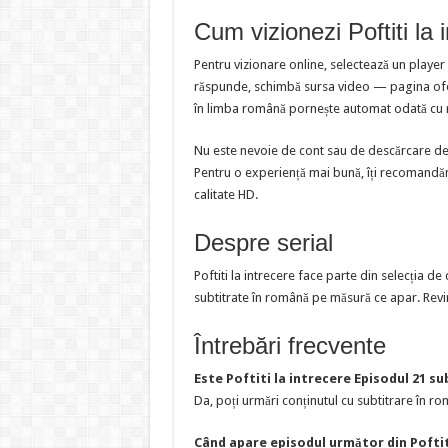
Cum vizionezi Poftiti la 
Pentru vizionare online, selectează un player
răspunde, schimbă sursa video — pagina oferă
în limba română pornește automat odată cu 
Nu este nevoie de cont sau de descărcare de f
Pentru o experiență mai bună, îți recomandăm
calitate HD.
Despre serial
Poftiti la intrecere face parte din selecția 
subtitrate în română pe măsură ce apar. Revin
Întrebări frecvente
Este Poftiti la intrecere Episodul 21 s
Da, poți urmări conținutul cu subtitrare în rom
Când apare episodul următor din Poftit