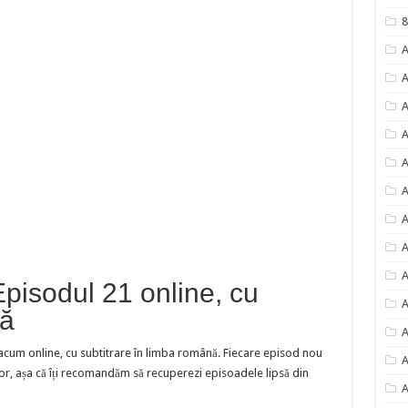
8
A
A
A
A
A
A
A
A
A
 Episodul 21 online, cu
A
nă
A
acum online, cu subtitrare în limba română. Fiecare episod nou
A
or, așa că îți recomandăm să recuperezi episoadele lipsă din
A