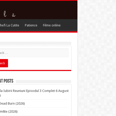
hefi La Cutite
Patience
Filme online
nt Posts
la Iubirii Reuniuni Episodul 3 Complet 6 August
6
 Dead Burn (2026)
m8te (2026)