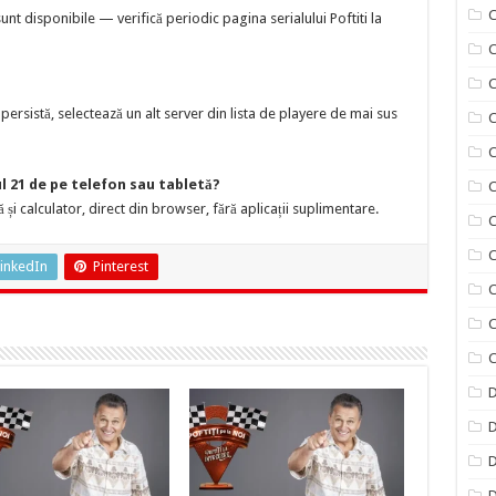
C
t disponibile — verifică periodic pagina serialului Poftiti la
C
ersistă, selectează un alt server din lista de playere de mai sus
C
C
ul 21 de pe telefon sau tabletă?
C
 și calculator, direct din browser, fără aplicații suplimentare.
C
C
inkedIn
Pinterest
C
C
C
D
D
D
D