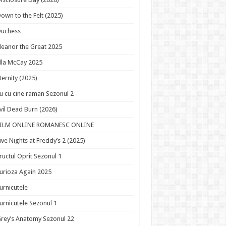
own to the Felt (2025)
Duchess
leanor the Great 2025
lla McCay 2025
ternity (2025)
u cu cine raman Sezonul 2
vil Dead Burn (2026)
FILM ONLINE ROMANESC ONLINE
ive Nights at Freddy’s 2 (2025)
ructul Oprit Sezonul 1
urioza Again 2025
urnicutele
urnicutele Sezonul 1
rey’s Anatomy Sezonul 22