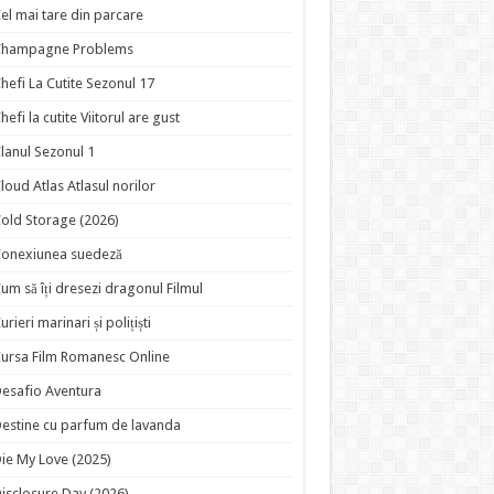
el mai tare din parcare
Champagne Problems
hefi La Cutite Sezonul 17
hefi la cutite Viitorul are gust
lanul Sezonul 1
loud Atlas Atlasul norilor
old Storage (2026)
onexiunea suedeză
um să îți dresezi dragonul Filmul
urieri marinari și polițiști
ursa Film Romanesc Online
esafio Aventura
estine cu parfum de lavanda
ie My Love (2025)
isclosure Day (2026)