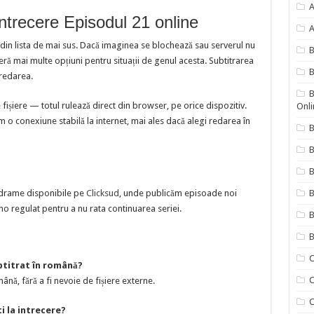
A
intrecere Episodul 21 online
A
 din lista de mai sus. Dacă imaginea se blochează sau serverul nu
 mai multe opțiuni pentru situații de genul acesta. Subtitrarea
B
redarea.
B
ișiere — totul rulează direct din browser, pe orice dispozitiv.
Onli
 o conexiune stabilă la internet, mai ales dacă alegi redarea în
B
B
de drame disponibile pe
Clicksud
, unde publicăm episoade noi
B
o regulat pentru a nu rata continuarea seriei.
B
B
C
ubtitrat în română?
C
ână, fără a fi nevoie de fișiere externe.
C
i la intrecere?