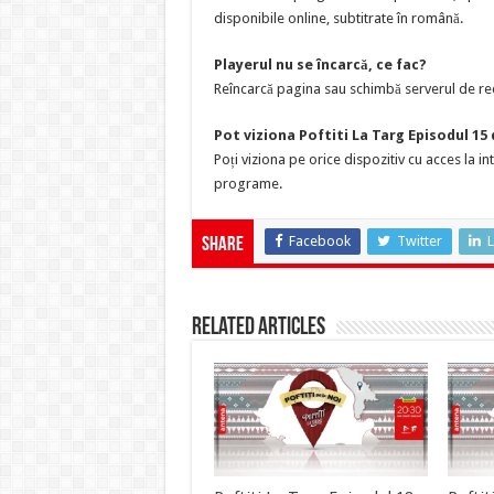
disponibile online, subtitrate în română.
Playerul nu se încarcă, ce fac?
Reîncarcă pagina sau schimbă serverul de red
Pot viziona Poftiti La Targ Episodul 15
Poți viziona pe orice dispozitiv cu acces la i
programe.
Facebook
Twitter
L
Share
Related Articles