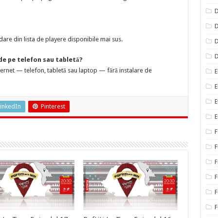
D
D
are din lista de playere disponibile mai sus.
D
 de pe telefon sau tabletă?
nternet — telefon, tabletă sau laptop — fără instalare de
E
E
E
inkedIn
Pinterest
E
F
F
F
F
F