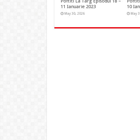
Poftiti La Targ Episodul 18 –
Poftit
11 Ianuarie 2023
10 Ia
May 30, 2026
May 3