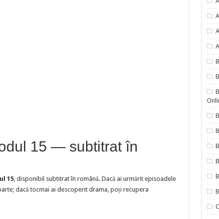
A
A
A
A
B
B
Onli
B
B
sodul 15 — subtitrat în
B
B
ul 15
, disponibil subtitrat în română. Dacă ai urmărit episoadele
eparte; dacă tocmai ai descoperit drama, poți recupera
B
C