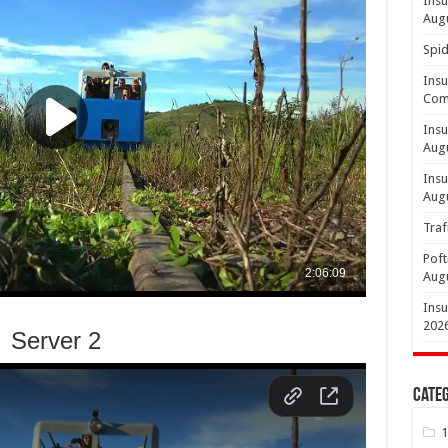
Insu
Aug
Spid
Insu
Comp
Insu
Aug
Insu
Aug
Traf
Poft
Aug
Insu
202
Server 2
Categ
1