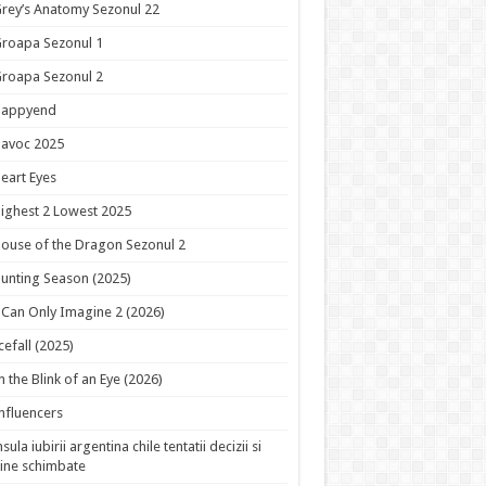
rey’s Anatomy Sezonul 22
roapa Sezonul 1
roapa Sezonul 2
Happyend
avoc 2025
eart Eyes
ighest 2 Lowest 2025
ouse of the Dragon Sezonul 2
unting Season (2025)
 Can Only Imagine 2 (2026)
cefall (2025)
n the Blink of an Eye (2026)
nfluencers
nsula iubirii argentina chile tentatii decizii si
ine schimbate