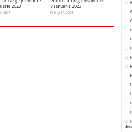
i La Targ Episodul 17 –
Poftiti La Targ Episodul 16 –
G
nuarie 2023
9 Ianuarie 2023
G
0, 2026
May 30, 2026
G
H
H
H
H
H
I
I
I
I
i
dest