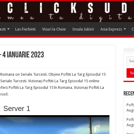
esti
Las Fierbinti
Visuri la Cheie
Insula Iubirii
Asia Express
C
– 4 Ianuarie 2023
n Romana on Seriale Turcesti. Obține Poftiti La Targ Episodul 15
riale Turcesti. Vizionați Poftiti La Targ Episodul 15 online
eră Poftiti La Targ Episodul 15 în Romana. Vizionați Poftiti La
Rece
cksud
.
Poft
Server 1
Aug
Poft
Aug