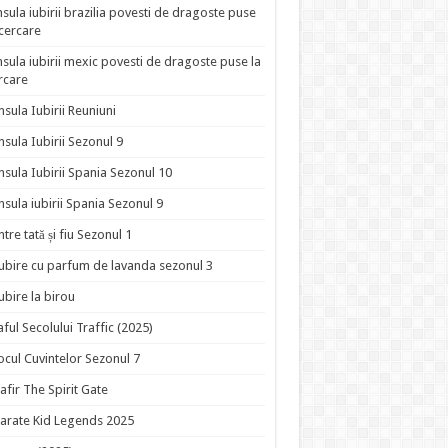
nsula iubirii brazilia povesti de dragoste puse
ncercare
nsula iubirii mexic povesti de dragoste puse la
rcare
nsula Iubirii Reuniuni
nsula Iubirii Sezonul 9
nsula Iubirii Spania Sezonul 10
nsula iubirii Spania Sezonul 9
ntre tată și fiu Sezonul 1
ubire cu parfum de lavanda sezonul 3
ubire la birou
aful Secolului Traffic (2025)
ocul Cuvintelor Sezonul 7
afir The Spirit Gate
arate Kid Legends 2025