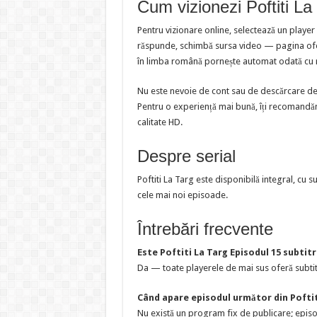
Cum vizionezi Poftiti La
Pentru vizionare online, selectează un player
răspunde, schimbă sursa video — pagina oferă
în limba română pornește automat odată cu 
Nu este nevoie de cont sau de descărcare de f
Pentru o experiență mai bună, îți recomandăm
calitate HD.
Despre serial
Poftiti La Targ este disponibilă integral, cu 
cele mai noi episoade.
Întrebări frecvente
Este Poftiti La Targ Episodul 15 subtit
Da — toate playerele de mai sus oferă subtit
Când apare episodul următor din Poftit
Nu există un program fix de publicare; episoa