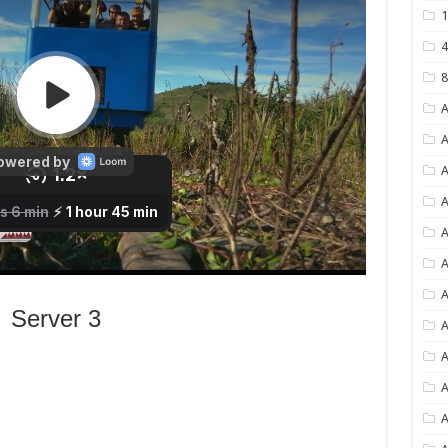
1
4
8
A
A
A
A
A
A
A
Server 3
A
A
A
A