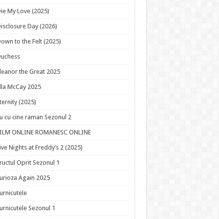
ie My Love (2025)
isclosure Day (2026)
own to the Felt (2025)
Duchess
leanor the Great 2025
lla McCay 2025
ternity (2025)
u cu cine raman Sezonul 2
FILM ONLINE ROMANESC ONLINE
ive Nights at Freddy’s 2 (2025)
ructul Oprit Sezonul 1
urioza Again 2025
urnicutele
urnicutele Sezonul 1