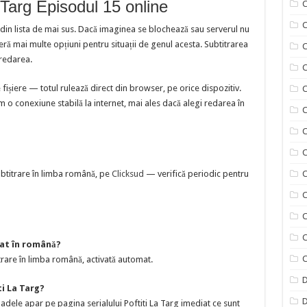
 Targ Episodul 15 online
C
C
 din lista de mai sus. Dacă imaginea se blochează sau serverul nu
 mai multe opțiuni pentru situații de genul acesta. Subtitrarea
C
redarea.
ișiere — totul rulează direct din browser, pe orice dispozitiv.
C
 o conexiune stabilă la internet, mai ales dacă alegi redarea în
C
C
C
subtitrare în limba română, pe
Clicksud
— verifică periodic pentru
C
C
C
C
rat în română?
C
rare în limba română, activată automat.
D
i La Targ?
D
dele apar pe pagina serialului Poftiti La Targ imediat ce sunt