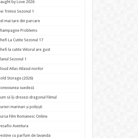
aught by Love 2026
ei Trimisi Sezonul 1
el mai tare din parcare
Champagne Problems
hefi La Cutite Sezonul 17
hefi la cutite Viitorul are gust
lanul Sezonul 1
loud Atlas Atlasul norilor
old Storage (2026)
onexiunea suedeză
um să îți dresezi dragonul Filmul
urieri marinari și polițiști
ursa Film Romanesc Online
esafio Aventura
estine cu parfum de lavanda