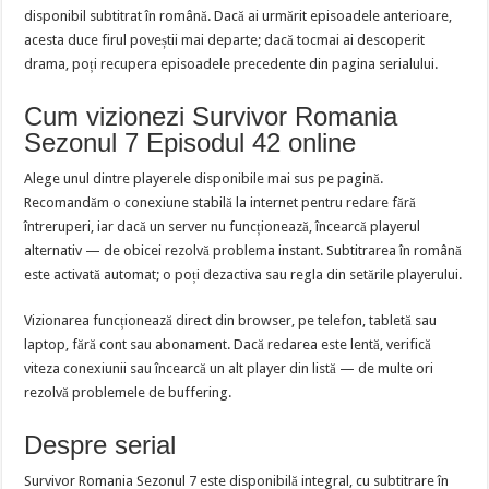
disponibil subtitrat în română. Dacă ai urmărit episoadele anterioare,
acesta duce firul poveștii mai departe; dacă tocmai ai descoperit
drama, poți recupera episoadele precedente din pagina serialului.
Cum vizionezi Survivor Romania
Sezonul 7 Episodul 42 online
Alege unul dintre playerele disponibile mai sus pe pagină.
Recomandăm o conexiune stabilă la internet pentru redare fără
întreruperi, iar dacă un server nu funcționează, încearcă playerul
alternativ — de obicei rezolvă problema instant. Subtitrarea în română
este activată automat; o poți dezactiva sau regla din setările playerului.
Vizionarea funcționează direct din browser, pe telefon, tabletă sau
laptop, fără cont sau abonament. Dacă redarea este lentă, verifică
viteza conexiunii sau încearcă un alt player din listă — de multe ori
rezolvă problemele de buffering.
Despre serial
Survivor Romania Sezonul 7 este disponibilă integral, cu subtitrare în