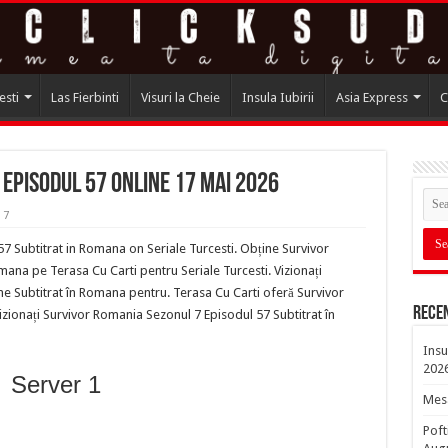
esti
Las Fierbinti
Visuri la Cheie
Insula Iubirii
Asia Express
C
Episodul 57 online 17 Mai 2026
 7
 Subtitrat in Romana on Seriale Turcesti. Obține Survivor
na pe Terasa Cu Carti pentru Seriale Turcesti. Vizionați
e Subtitrat în Romana pentru. Terasa Cu Carti oferă Survivor
Rece
ionați Survivor Romania Sezonul 7 Episodul 57 Subtitrat în
Insu
202
Server 1
Mesa
Poft