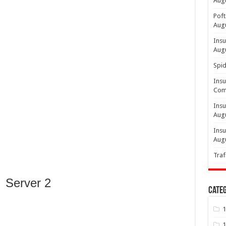
Aug
Poft
Aug
Insu
Aug
Spid
Insu
Comp
Insu
Aug
Insu
Aug
Traf
Server 2
Categ
1
1