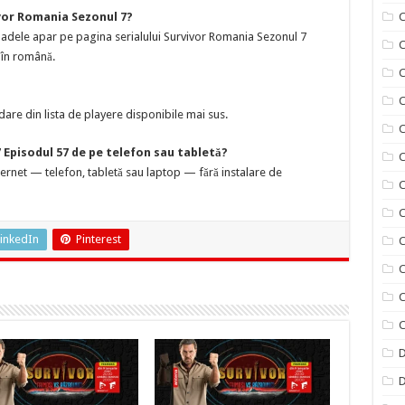
vor Romania Sezonul 7?
C
oadele apar pe pagina serialului Survivor Romania Sezonul 7
C
 în română.
C
are din lista de playere disponibile mai sus.
C
 Episodul 57 de pe telefon sau tabletă?
C
nternet — telefon, tabletă sau laptop — fără instalare de
C
C
inkedIn
Pinterest
C
C
C
C
D
D