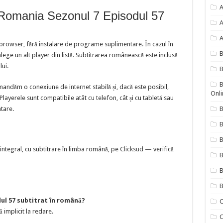
A
 Romania Sezonul 7 Episodul 57
A
A
 browser, fără instalare de programe suplimentare. În cazul în
ege un alt player din listă. Subtitrarea românească este inclusă
lui.
B
B
mandăm o conexiune de internet stabilă și, dacă este posibil,
Onli
ayerele sunt compatibile atât cu telefon, cât și cu tabletă sau
ntare.
B
B
integral, cu subtitrare în limba română, pe
Clicksud
— verifică
B
B
B
ul 57 subtitrat în română?
C
ă implicit la redare.
C