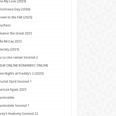
ie My Love (2025)
isclosure Day (2026)
own to the Felt (2025)
Duchess
leanor the Great 2025
lla McCay 2025
ternity (2025)
u cu cine raman Sezonul 2
FILM ONLINE ROMANESC ONLINE
ive Nights at Freddy’s 2 (2025)
ructul Oprit Sezonul 1
urioza Again 2025
urnicutele
urnicutele Sezonul 1
rey’s Anatomy Sezonul 22