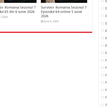
D
vor Romania Sezonul 7
Survivor Romania Sezonul 7
D
ul 65 din 6 iunie 2026
Episodul 64 online 5 iunie
2026
D
7, 2026
June 6, 2026
E
E
E
E
F
F
F
F
F
G