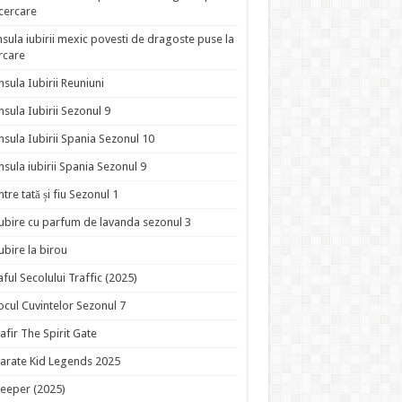
ncercare
nsula iubirii mexic povesti de dragoste puse la
rcare
nsula Iubirii Reuniuni
nsula Iubirii Sezonul 9
nsula Iubirii Spania Sezonul 10
nsula iubirii Spania Sezonul 9
ntre tată și fiu Sezonul 1
ubire cu parfum de lavanda sezonul 3
ubire la birou
aful Secolului Traffic (2025)
ocul Cuvintelor Sezonul 7
afir The Spirit Gate
arate Kid Legends 2025
eeper (2025)