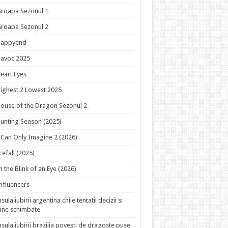
roapa Sezonul 1
roapa Sezonul 2
Happyend
avoc 2025
eart Eyes
ighest 2 Lowest 2025
ouse of the Dragon Sezonul 2
unting Season (2025)
 Can Only Imagine 2 (2026)
cefall (2025)
n the Blink of an Eye (2026)
nfluencers
nsula iubirii argentina chile tentatii decizii si
ine schimbate
nsula iubirii brazilia povesti de dragoste puse