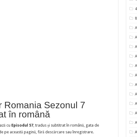
4
8
A
A
A
A
A
A
A
A
r Romania Sezonul 7
A
rat în română
A
A
ază cu
Episodul 57
, tradus și subtitrat în română, gata de
 de pe această pagină, fără descărcare sau înregistrare.
A