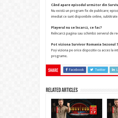
Când apare episodul următor din Survi
Nu există un program fix de publicare; epis
imediat ce sunt disponibile online, subtitrate
Playerul nu se încarcă, ce fac?
Reîncarcă pagina sau schimbă serverul de red
Pot viziona Survivor Romania Sezonul 7
Poți viziona pe orice dispozitiv cu acces la i
programe.
Facebook
Twitter
L
Share
Related Articles