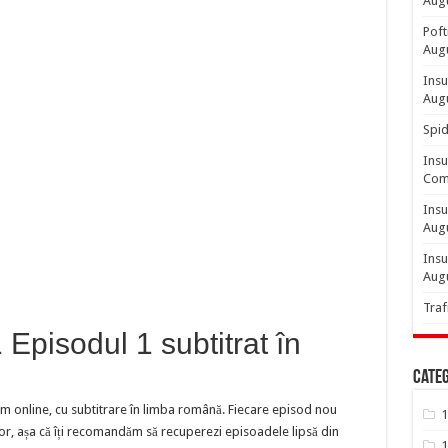
Aug
Poft
Aug
Insu
Aug
Spid
Insu
Comp
Insu
Aug
Insu
Aug
Traf
pisodul 1 subtitrat în
Categ
m online, cu subtitrare în limba română. Fiecare episod nou
1
or, așa că îți recomandăm să recuperezi episoadele lipsă din
1