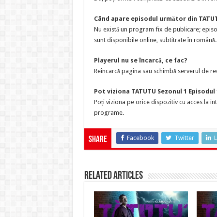
Când apare episodul următor din TATU
Nu există un program fix de publicare; epis
sunt disponibile online, subtitrate în română.
Playerul nu se încarcă, ce fac?
Reîncarcă pagina sau schimbă serverul de red
Pot viziona TATUTU Sezonul 1 Episodul 
Poți viziona pe orice dispozitiv cu acces la i
programe.
Facebook
Twitter
L
Share
Related Articles