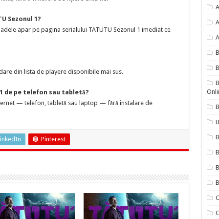
A
TU Sezonul 1?
A
oadele apar pe pagina serialului TATUTU Sezonul 1 imediat ce
A
B
are din lista de playere disponibile mai sus.
B
Onli
1 de pe telefon sau tabletă?
nternet — telefon, tabletă sau laptop — fără instalare de
B
B
inkedIn
Pinterest
B
B
B
C
C