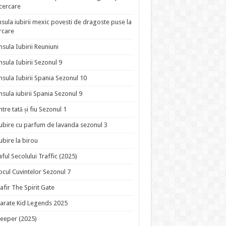
ncercare
nsula iubirii mexic povesti de dragoste puse la
rcare
nsula Iubirii Reuniuni
nsula Iubirii Sezonul 9
nsula Iubirii Spania Sezonul 10
nsula iubirii Spania Sezonul 9
ntre tată și fiu Sezonul 1
ubire cu parfum de lavanda sezonul 3
ubire la birou
aful Secolului Traffic (2025)
ocul Cuvintelor Sezonul 7
afir The Spirit Gate
arate Kid Legends 2025
eeper (2025)