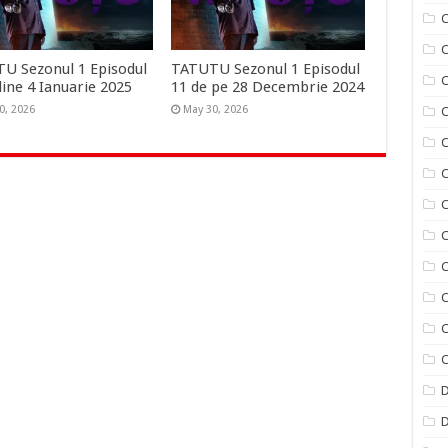
C
C
U Sezonul 1 Episodul
TATUTU Sezonul 1 Episodul
line 4 Ianuarie 2025
11 de pe 28 Decembrie 2024
0, 2026
May 30, 2026
C
C
C
C
C
C
C
C
C
D
D