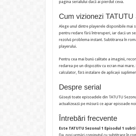
pagina serialului dacă ai pierdut ceva.
Cum vizionezi TATUTU S
Alege unul dintre playerele disponibile mai 
pentru redare fără întreruperi, iar dacă un s
rezolvă problema instant. Subtitrarea în româ
playerului.
Pentru cea mai bună calitate a imaginii, reco
redarea pe un dispozitiv cu ecran mai mare. Pl
calculator, fără instalare de aplicații suplime
Despre serial
Găsești toate episoadele din TATUTU Sezonul
actualizează pe măsură ce apar episoade noi
Întrebări frecvente
Este TATUTU Sezonul 1 Episodul 1 subt
Da, poți urmări conținutul cu subtitrare în rom