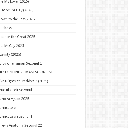
ie My Love (2025)
isclosure Day (2026)
own to the Felt (2025)
Duchess
leanor the Great 2025
lla McCay 2025
ternity (2025)
u cu cine raman Sezonul 2
FILM ONLINE ROMANESC ONLINE
ive Nights at Freddy’s 2 (2025)
ructul Oprit Sezonul 1
urioza Again 2025
urnicutele
urnicutele Sezonul 1
rey’s Anatomy Sezonul 22