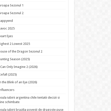
roapa Sezonul 1
roapa Sezonul 2
Happyend
avoc 2025
eart Eyes
ighest 2 Lowest 2025
ouse of the Dragon Sezonul 2
unting Season (2025)
 Can Only Imagine 2 (2026)
cefall (2025)
n the Blink of an Eye (2026)
nfluencers
nsula iubirii argentina chile tentatii decizii si
ine schimbate
nsula iubirii brazilia povesti de dragoste puse