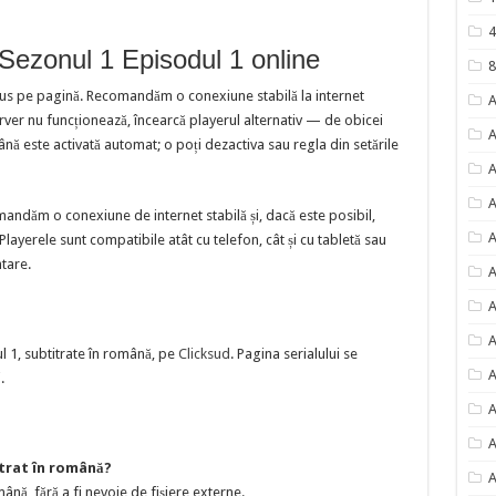
4
ezonul 1 Episodul 1 online
8
sus pe pagină. Recomandăm o conexiune stabilă la internet
A
erver nu funcționează, încearcă playerul alternativ — de obicei
A
nă este activată automat; o poți dezactiva sau regla din setările
A
A
mandăm o conexiune de internet stabilă și, dacă este posibil,
A
ayerele sunt compatibile atât cu telefon, cât și cu tabletă sau
ntare.
A
A
A
 1, subtitrate în română, pe
Clicksud
. Pagina serialului se
A
.
A
A
itrat în română?
A
ână, fără a fi nevoie de fișiere externe.