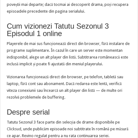
poveștii mai departe; dacă tocmai ai descoperit drama, poți recupera
episoadele precedente din pagina serialului.
Cum vizionezi Tatutu Sezonul 3
Episodul 1 online
Playerele de mai sus funcționează direct din browser, fără instalare de
programe suplimentare. În cazul în care un server este momentan
indisponibil, alege un alt player din listă. Subtitrarea românească este
inclusă implicit și poate fi ajustată din meniul playerului.
Vizionarea funcționează direct din browser, pe telefon, tabletă sau
laptop, fără cont sau abonament. Dacă redarea este lentă, verifică
viteza conexiunii sau încearcă un alt player din listă — de multe ori
rezolvă problemele de buffering.
Despre serial
Tatutu Sezonul 3 face parte din selecția de drame disponibile pe
Clicksud
, unde publicăm episoade noi subtitrate în română pe măsură
ce apar. Revino regulat pentru a nu rata continuarea seriei.