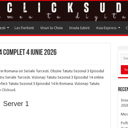
esti
Las Fierbinti
Visuri la Cheie
Insula Iubirii
Asia Express
C
4 complet 4 iunie 2026
 in Romana on Seriale Turcesti. Obține Tatutu Sezonul 3 Episodul
u Seriale Turcesti. Vizionați Tatutu Sezonul 3 Episodul 14 online
oferă Tatutu Sezonul 3 Episodul 14 în Romana. Vizionați Tatutu
Rece
e
Clicksud
.
Insu
Server 1
202
Mesa
Poft