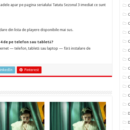
adele apar pe pagina serialului Tatutu Sezonul 3 imediat ce sunt
C
C
are din lista de playere disponibile mai sus.
C
C
14 de pe telefon sau tabletă?
nternet — telefon, tabletă sau laptop — fără instalare de
C
C
C
inkedIn
Pinterest
C
C
C
C
D
D