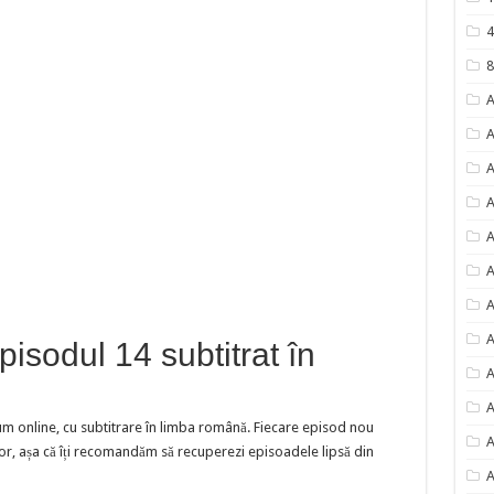
4
8
A
A
A
A
A
A
A
A
isodul 14 subtitrat în
A
A
m online, cu subtitrare în limba română. Fiecare episod nou
A
or, așa că îți recomandăm să recuperezi episoadele lipsă din
A