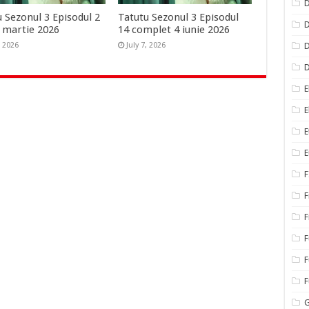
D
 Sezonul 3 Episodul 2
Tatutu Sezonul 3 Episodul
D
2 martie 2026
14 complet 4 iunie 2026
D
, 2026
July 7, 2026
E
E
E
E
F
F
F
F
F
G