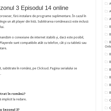
A
zonul 3 Episodul 14 online
A
 browser, fără instalare de programe suplimentare. În cazul în
A
ege un alt player din listă. Subtitrarea românească este inclusă
lui.
B
mandăm o conexiune de internet stabilă și, dacă este posibil,
B
ayerele sunt compatibile atât cu telefon, cât și cu tabletă sau
Onli
ntare.
B
B
3, subtitrate în română, pe
Clicksud
. Pagina serialului se
.
B
B
B
itrat în română?
ă implicit la redare.
C
C
u Sezonul 3?