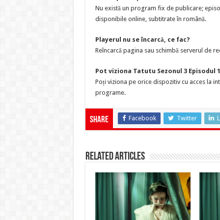
Nu există un program fix de publicare; episo
disponibile online, subtitrate în română.
Playerul nu se încarcă, ce fac?
Reîncarcă pagina sau schimbă serverul de red
Pot viziona Tatutu Sezonul 3 Episodul 
Poți viziona pe orice dispozitiv cu acces la i
programe.
Facebook
Twitter
L
Share
Related Articles