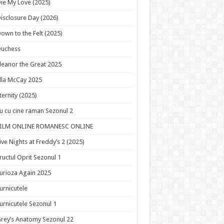
ie My Love (2025)
isclosure Day (2026)
own to the Felt (2025)
Duchess
leanor the Great 2025
lla McCay 2025
ternity (2025)
u cu cine raman Sezonul 2
FILM ONLINE ROMANESC ONLINE
ive Nights at Freddy’s 2 (2025)
ructul Oprit Sezonul 1
urioza Again 2025
urnicutele
urnicutele Sezonul 1
rey’s Anatomy Sezonul 22