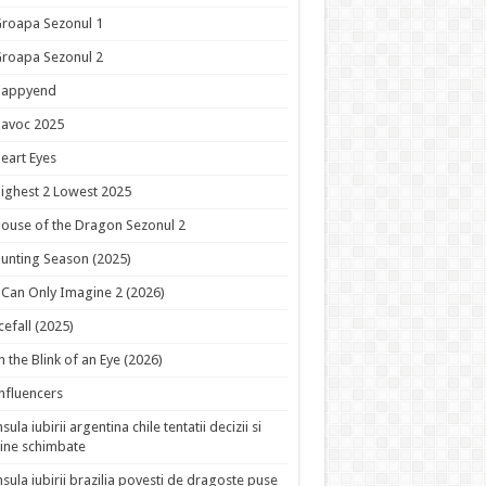
roapa Sezonul 1
roapa Sezonul 2
Happyend
avoc 2025
eart Eyes
ighest 2 Lowest 2025
ouse of the Dragon Sezonul 2
unting Season (2025)
 Can Only Imagine 2 (2026)
cefall (2025)
n the Blink of an Eye (2026)
nfluencers
nsula iubirii argentina chile tentatii decizii si
ine schimbate
nsula iubirii brazilia povesti de dragoste puse