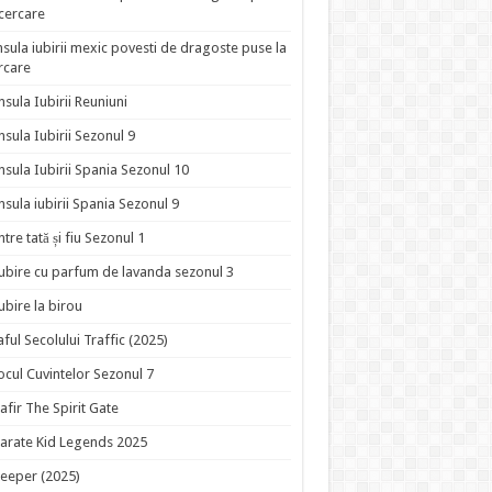
ncercare
nsula iubirii mexic povesti de dragoste puse la
rcare
nsula Iubirii Reuniuni
nsula Iubirii Sezonul 9
nsula Iubirii Spania Sezonul 10
nsula iubirii Spania Sezonul 9
ntre tată și fiu Sezonul 1
ubire cu parfum de lavanda sezonul 3
ubire la birou
aful Secolului Traffic (2025)
ocul Cuvintelor Sezonul 7
afir The Spirit Gate
arate Kid Legends 2025
eeper (2025)