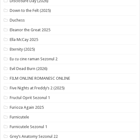
Disclosure Day (2026)
Down to the Felt (2025)
Duchess
Eleanor the Great 2025
Ella McCay 2025
Eternity (2025)
Eu cu cine raman Sezonul 2
Evil Dead Burn (2026)
FILM ONLINE ROMANESC ONLINE
Five Nights at Freddy’s 2 (2025)
Fructul Oprit Sezonul 1
Furioza Again 2025
Furnicutele
Furnicutele Sezonul 1
Grey’s Anatomy Sezonul 22