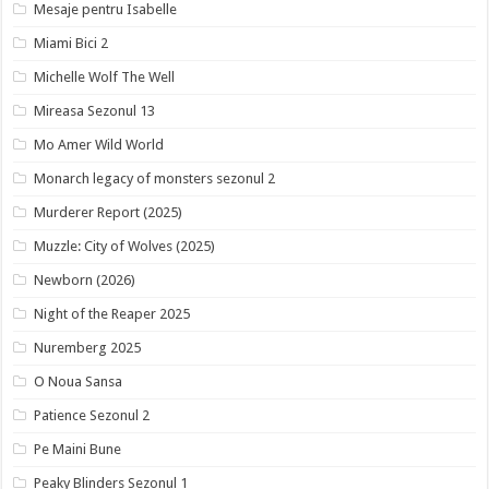
Mesaje pentru Isabelle
Miami Bici 2
Michelle Wolf The Well
Mireasa Sezonul 13
Mo Amer Wild World
Monarch legacy of monsters sezonul 2
Murderer Report (2025)
Muzzle: City of Wolves (2025)
Newborn (2026)
Night of the Reaper 2025
Nuremberg 2025
O Noua Sansa
Patience Sezonul 2
Pe Maini Bune
Peaky Blinders Sezonul 1