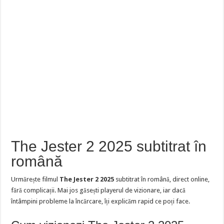
The Jester 2 2025 subtitrat în
română
Urmărește filmul
The Jester 2 2025
subtitrat în română, direct online,
fără complicații. Mai jos găsești playerul de vizionare, iar dacă
întâmpini probleme la încărcare, îți explicăm rapid ce poți face.