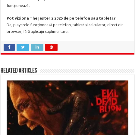
funcționează.
Pot viziona The Jester 2 2025 de pe telefon sau tabletă?
Da, playerele funcționează pe telefon, tabletă și calculator, direct din
browser, fără aplicații suplimentare.
Related Articles