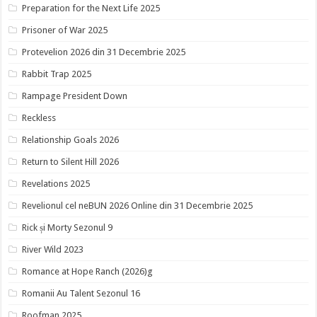
Preparation for the Next Life 2025
Prisoner of War 2025
Protevelion 2026 din 31 Decembrie 2025
Rabbit Trap 2025
Rampage President Down
Reckless
Relationship Goals 2026
Return to Silent Hill 2026
Revelations 2025
Revelionul cel neBUN 2026 Online din 31 Decembrie 2025
Rick și Morty Sezonul 9
River Wild 2023
Romance at Hope Ranch (2026)g
Romanii Au Talent Sezonul 16
Roofman 2025