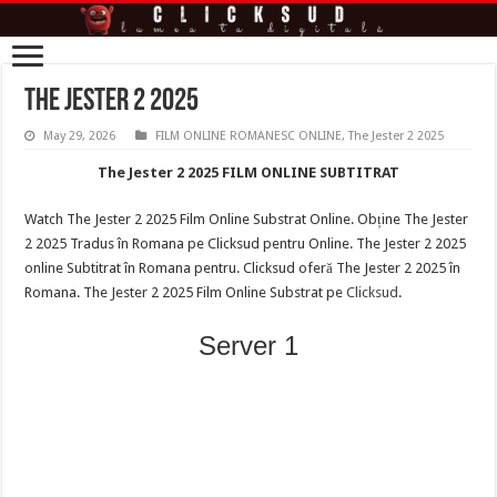
The Jester 2 2025
May 29, 2026
FILM ONLINE ROMANESC ONLINE
,
The Jester 2 2025
The Jester 2 2025 FILM ONLINE SUBTITRAT
Watch The Jester 2 2025 Film Online Substrat Online. Obține The Jester
2 2025 Tradus în Romana pe Clicksud pentru Online. The Jester 2 2025
online Subtitrat în Romana pentru. Clicksud oferă The Jester 2 2025 în
Romana. The Jester 2 2025 Film Online Substrat pe
Clicksud
.
Server 1