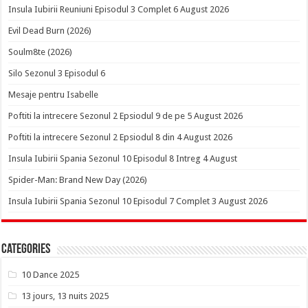
Insula Iubirii Reuniuni Episodul 3 Complet 6 August 2026
Evil Dead Burn (2026)
Soulm8te (2026)
Silo Sezonul 3 Episodul 6
Mesaje pentru Isabelle
Poftiti la intrecere Sezonul 2 Epsiodul 9 de pe 5 August 2026
Poftiti la intrecere Sezonul 2 Epsiodul 8 din 4 August 2026
Insula Iubirii Spania Sezonul 10 Episodul 8 Intreg 4 August
Spider-Man: Brand New Day (2026)
Insula Iubirii Spania Sezonul 10 Episodul 7 Complet 3 August 2026
Categories
10 Dance 2025
13 jours, 13 nuits 2025