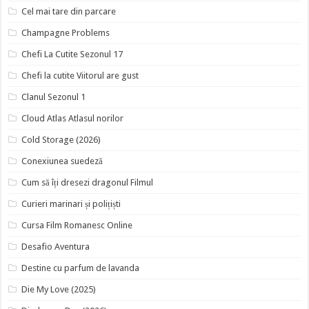
Cel mai tare din parcare
Champagne Problems
Chefi La Cutite Sezonul 17
Chefi la cutite Viitorul are gust
Clanul Sezonul 1
Cloud Atlas Atlasul norilor
Cold Storage (2026)
Conexiunea suedeză
Cum să îți dresezi dragonul Filmul
Curieri marinari și polițiști
Cursa Film Romanesc Online
Desafio Aventura
Destine cu parfum de lavanda
Die My Love (2025)