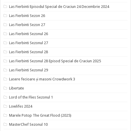
Las Fierbinti Episodul Special de Craciun 24 Decembrie 2024
Las Fierbinti Sezon 26
Las Fierbinti Sezon 27
Las Fierbinti Sezonul 26
Las Fierbinti Sezonul 27
Las Fierbinti Sezonul 28
Las Fierbinti Sezonul 28 Episod Special de Craciun 2025
Las Fierbinti Sezonul 29
Lasere fecioare și masoni Crowdwork 3
Libertate
Lord of the Flies Sezonul 1
Lowlifes 2024
Marele Potop The Great Flood (2025)
MasterChef Sezonul 10