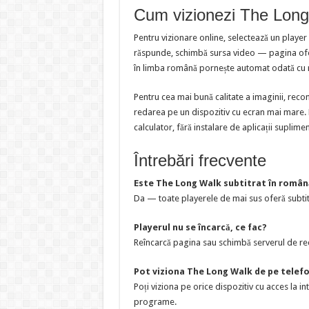
Cum vizionezi The Long
Pentru vizionare online, selectează un player
răspunde, schimbă sursa video — pagina oferă
în limba română pornește automat odată cu 
Pentru cea mai bună calitate a imaginii, reco
redarea pe un dispozitiv cu ecran mai mare. Pl
calculator, fără instalare de aplicații suplime
Întrebări frecvente
Este The Long Walk subtitrat în român
Da — toate playerele de mai sus oferă subtit
Playerul nu se încarcă, ce fac?
Reîncarcă pagina sau schimbă serverul de red
Pot viziona The Long Walk de pe telefo
Poți viziona pe orice dispozitiv cu acces la i
programe.