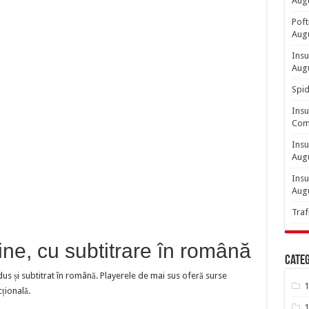
Aug
Poft
Aug
Insu
Aug
Spid
Insu
Comp
Insu
Aug
Insu
Aug
Traf
ne, cu subtitrare în română
Categ
dus și subtitrat în română. Playerele de mai sus oferă surse
1
cțională.
1