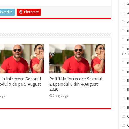
A
inkedIn
Pinterest
A
A
B
B
Onli
B
B
i la intrecere Sezonul
Poftiti la intrecere Sezonul
odul 9 de pe 5 August
2 Epsiodul 8 din 4 August
2026
B
 ago
2 days ago
B
B
C
C