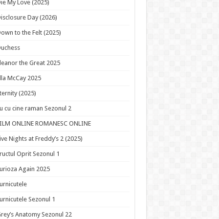
ie My Love (2025)
isclosure Day (2026)
own to the Felt (2025)
Duchess
leanor the Great 2025
lla McCay 2025
ternity (2025)
u cu cine raman Sezonul 2
FILM ONLINE ROMANESC ONLINE
ive Nights at Freddy’s 2 (2025)
ructul Oprit Sezonul 1
urioza Again 2025
urnicutele
urnicutele Sezonul 1
rey’s Anatomy Sezonul 22