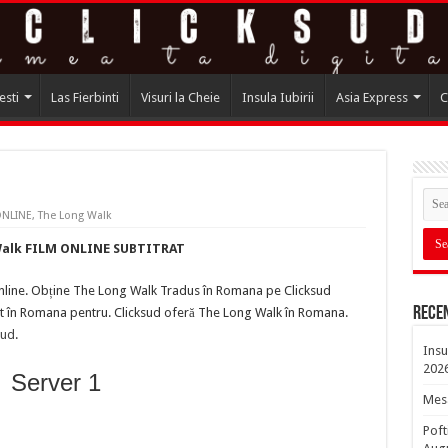
esti
Las Fierbinti
Visuri la Cheie
Insula Iubirii
Asia Express
C
ONLINE
,
The Long Walk
Walk FILM ONLINE SUBTITRAT
nline. Obține The Long Walk Tradus în Romana pe Clicksud
Rece
at în Romana pentru. Clicksud oferă The Long Walk în Romana.
sud
.
Insu
202
Server 1
Mesa
Poft