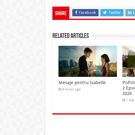
Facebook
Twitter
L
Share
Related Articles
Mesaje pentru Isabelle
Poftit
2 Epsi
4 hours ago
2026
1 day