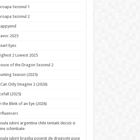
roapa Sezonul 1
roapa Sezonul 2
Happyend
avoc 2025
eart Eyes
ighest 2 Lowest 2025
ouse of the Dragon Sezonul 2
unting Season (2025)
 Can Only Imagine 2 (2026)
cefall (2025)
n the Blink of an Eye (2026)
nfluencers
nsula iubirii argentina chile tentatii decizii si
ine schimbate
nsula iubirii brazilia povesti de dragoste puse