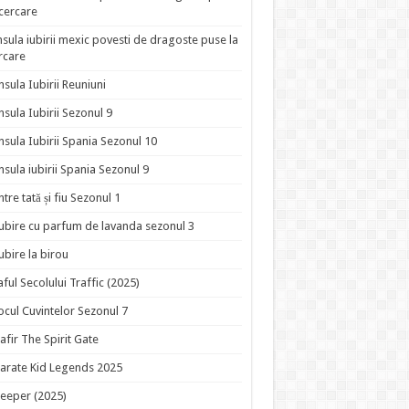
ncercare
nsula iubirii mexic povesti de dragoste puse la
rcare
nsula Iubirii Reuniuni
nsula Iubirii Sezonul 9
nsula Iubirii Spania Sezonul 10
nsula iubirii Spania Sezonul 9
ntre tată și fiu Sezonul 1
ubire cu parfum de lavanda sezonul 3
ubire la birou
aful Secolului Traffic (2025)
ocul Cuvintelor Sezonul 7
afir The Spirit Gate
arate Kid Legends 2025
eeper (2025)