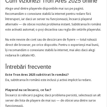
Cum vizionezi Tron Ares 2025 online
Alege unul dintre playerele disponibile mai sus pe pagină.
Recomandăm o conexiune stabilă la internet pentru redare fără
întreruperi, iar dacă un server nu funcționează, încearcă playerul
alternativ — de obicei rezolvă problema instant. Subtitrarea în română
este activată automat; o poți dezactiva sau regla din setările playerului.
Nu este nevoie de cont sau de descărcare de fișiere — totul rulează
direct din browser, pe orice dispozitiv. Pentru o experiență mai bună,
îți recomandăm o conexiune stabilă la internet, mai ales dacă alegi
redarea în calitate HD.
Întrebări frecvente
Este Tron Ares 2025 subtitrat în română?
Da, subtitrarea în română este inclusă și activă implicit la redare.
Playerul nu se încarcă, ce fac?
Încearcă să reîncarci pagina; dacă problema persistă, selectează un alt
server din lista de playere de mai sus — de obicei una dintre surse
funcționează.