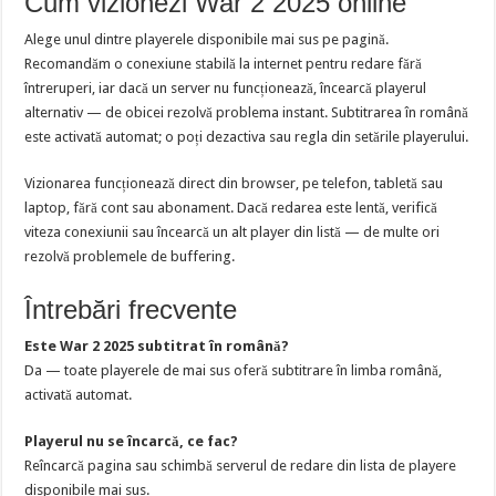
Cum vizionezi War 2 2025 online
Alege unul dintre playerele disponibile mai sus pe pagină.
Recomandăm o conexiune stabilă la internet pentru redare fără
întreruperi, iar dacă un server nu funcționează, încearcă playerul
alternativ — de obicei rezolvă problema instant. Subtitrarea în română
este activată automat; o poți dezactiva sau regla din setările playerului.
Vizionarea funcționează direct din browser, pe telefon, tabletă sau
laptop, fără cont sau abonament. Dacă redarea este lentă, verifică
viteza conexiunii sau încearcă un alt player din listă — de multe ori
rezolvă problemele de buffering.
Întrebări frecvente
Este War 2 2025 subtitrat în română?
Da — toate playerele de mai sus oferă subtitrare în limba română,
activată automat.
Playerul nu se încarcă, ce fac?
Reîncarcă pagina sau schimbă serverul de redare din lista de playere
disponibile mai sus.