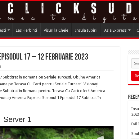
esti
Las Fierbinti
Visuri la Cheie
Insula Iubirii
Asia Express
C
Episodul 17 – 12 Februarie 2023
1
 Subtitrat in Romana on Seriale Turcesti. Obține America
na pe Terasa Cu Carti pentru Seriale Turcesti. Vizionați
e Subtitrat în Romana pentru. Terasa Cu Carti oferă America
Rece
ionați America Express Sezonul 1 Episodul 17 Subtitrat în
Insu
202
Server 1
Evil
Soul