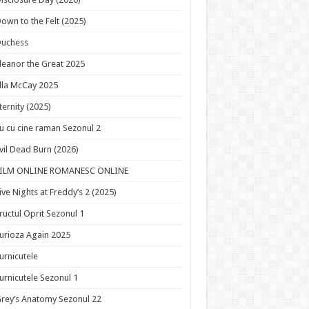
own to the Felt (2025)
Duchess
leanor the Great 2025
lla McCay 2025
ternity (2025)
u cu cine raman Sezonul 2
vil Dead Burn (2026)
FILM ONLINE ROMANESC ONLINE
ive Nights at Freddy’s 2 (2025)
ructul Oprit Sezonul 1
urioza Again 2025
urnicutele
urnicutele Sezonul 1
rey’s Anatomy Sezonul 22