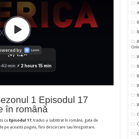
A
A
B
B
Onli
B
B
B
B
ezonul 1 Episodul 17
B
re în română
C
ză cu
Episodul 17
, tradus și subtitrat în română, gata de
C
 de pe această pagină, fără descărcare sau înregistrare.
C