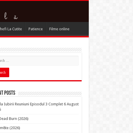
hefi La Cutite
Patience
Filme online
nt Posts
la Iubirii Reuniuni Episodul 3 Complet 6 August
6
 Dead Burn (2026)
m8te (2026)