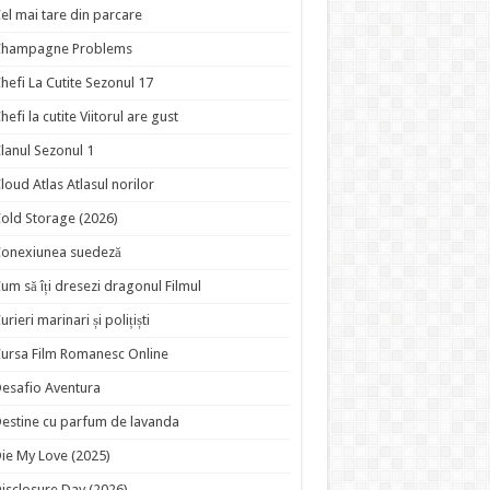
el mai tare din parcare
Champagne Problems
hefi La Cutite Sezonul 17
hefi la cutite Viitorul are gust
lanul Sezonul 1
loud Atlas Atlasul norilor
old Storage (2026)
onexiunea suedeză
um să îți dresezi dragonul Filmul
urieri marinari și polițiști
ursa Film Romanesc Online
esafio Aventura
estine cu parfum de lavanda
ie My Love (2025)
isclosure Day (2026)