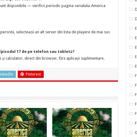
nt disponibile — verifică periodic pagina serialului America
D
E
ersistă, selectează un alt server din lista de playere de mai sus
E
E
Episodul 17 de pe telefon sau tabletă?
E
 și calculator, direct din browser, fără aplicații suplimentare.
E
inkedIn
Pinterest
F
F
F
F
F
G