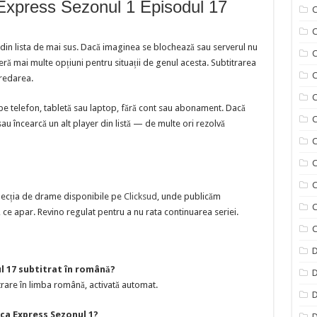
Express Sezonul 1 Episodul 17
C
 din lista de mai sus. Dacă imaginea se blochează sau serverul nu
C
 mai multe opțiuni pentru situații de genul acesta. Subtitrarea
C
redarea.
C
pe telefon, tabletă sau laptop, fără cont sau abonament. Dacă
C
sau încearcă un alt player din listă — de multe ori rezolvă
C
C
C
lecția de drame disponibile pe
Clicksud
, unde publicăm
C
ce apar. Revino regulat pentru a nu rata continuarea seriei.
C
D
l 17 subtitrat în română?
D
rare în limba română, activată automat.
D
ca Express Sezonul 1?
D