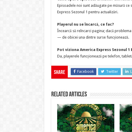
Episoadele noi sunt adăugate pe măsură ce su
Express Sezonul 1 pentru actualizări.
Playerul nu se încarcă, ce fac?
Încearcă să reîncarci pagina; dacă problema p
— de obicei una dintre surse funcționează.
Pot viziona America Express Sezonul 1 
Da, playerele funcționează pe telefon, tabletă
Facebook
Twitter
L
Share
Related Articles