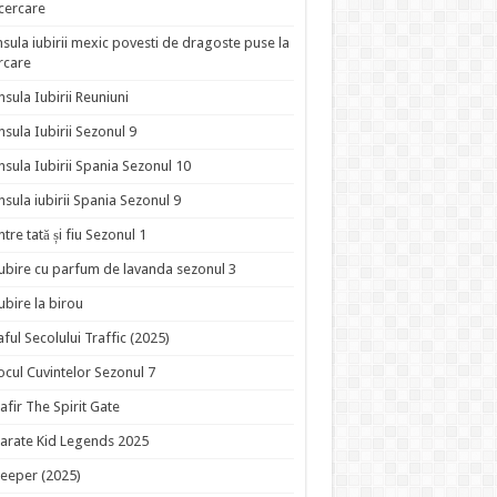
ncercare
nsula iubirii mexic povesti de dragoste puse la
rcare
nsula Iubirii Reuniuni
nsula Iubirii Sezonul 9
nsula Iubirii Spania Sezonul 10
nsula iubirii Spania Sezonul 9
ntre tată și fiu Sezonul 1
ubire cu parfum de lavanda sezonul 3
ubire la birou
aful Secolului Traffic (2025)
ocul Cuvintelor Sezonul 7
afir The Spirit Gate
arate Kid Legends 2025
eeper (2025)