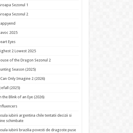
roapa Sezonul 1
roapa Sezonul 2
Happyend
avoc 2025
eart Eyes
ighest 2 Lowest 2025
ouse of the Dragon Sezonul 2
unting Season (2025)
 Can Only Imagine 2 (2026)
cefall (2025)
n the Blink of an Eye (2026)
nfluencers
nsula iubirii argentina chile tentatii decizii si
ine schimbate
nsula iubirii brazilia povesti de dragoste puse