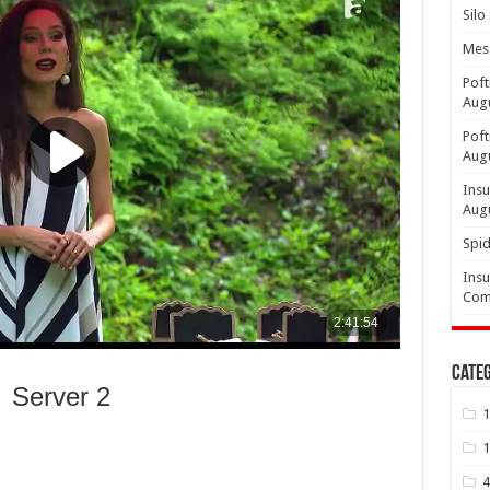
Silo
Mesa
Poft
Aug
Poft
Aug
Insu
Aug
Spid
Insu
Comp
Categ
Server 2
1
1
4