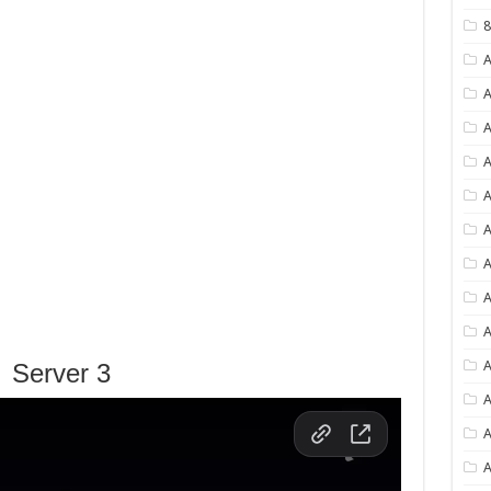
8
A
A
A
A
A
A
A
A
A
A
Server 3
A
A
A