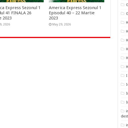
G
ca Express Sezonul 1
America Express Sezonul 1
dul 41 FINALA 26
Episodul 40 – 22 Martie
G
e 2023
2023
9, 2026
May 29, 2026
H
H
H
H
H
I
I
I
I
i
dest
i