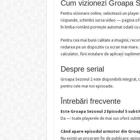
Cum vizionezi Groapa Se
Pentru vizionare online, selectează un player
răspunde, schimbă sursa video — pagina oferă
în limba română pornește automat odată cu 
Pentru cea mai bună calitate a imaginii, reco
redarea pe un dispozitiv cu ecran mai mare. Pl
calculator, fără instalare de aplicații suplime
Despre serial
Groapa Sezonul 2 este disponibilă integral, 
pentru cele mai noi episoade.
Întrebări frecvente
Este Groapa Sezonul 2 Episodul 5 subti
Da — toate playerele de mai sus oferă subtit
Când apare episodul următor din Groap
Nu există un program fix de publicare; epis