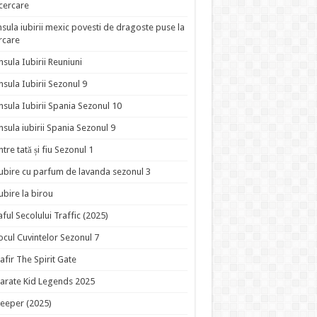
ncercare
nsula iubirii mexic povesti de dragoste puse la
rcare
nsula Iubirii Reuniuni
nsula Iubirii Sezonul 9
nsula Iubirii Spania Sezonul 10
nsula iubirii Spania Sezonul 9
ntre tată și fiu Sezonul 1
ubire cu parfum de lavanda sezonul 3
ubire la birou
aful Secolului Traffic (2025)
ocul Cuvintelor Sezonul 7
afir The Spirit Gate
arate Kid Legends 2025
eeper (2025)