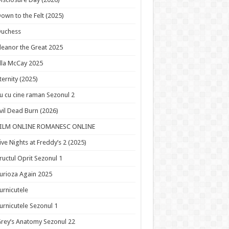
own to the Felt (2025)
Duchess
leanor the Great 2025
lla McCay 2025
ternity (2025)
u cu cine raman Sezonul 2
vil Dead Burn (2026)
FILM ONLINE ROMANESC ONLINE
ive Nights at Freddy’s 2 (2025)
ructul Oprit Sezonul 1
urioza Again 2025
urnicutele
urnicutele Sezonul 1
rey’s Anatomy Sezonul 22