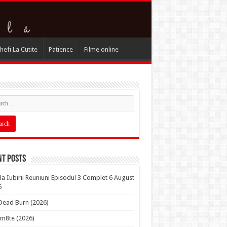
hefi La Cutite
Patience
Filme online
nt Posts
la Iubirii Reuniuni Episodul 3 Complet 6 August
6
 Dead Burn (2026)
m8te (2026)