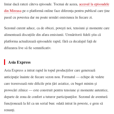
liniar dacă ratezi câteva episoade. Tocmai de aceea,
accesul la episoadele
din Mireasa
pe o platformă online face diferența pentru publicul care ține
pasul cu povestea dar nu poate urmări emisiunea în fiecare zi.
Sezonul curent aduce, ca de obicei, povești noi, tensiuni și momente care
alimentează discuțiile din afara emisiunii. Urmăritorii fideli știu că
platforma actualizează episoadele rapid, fără ca decalajul față de
difuzarea live să fie semnificativ.
Asia Express
Asia Express a intrat rapid în topul producțiilor care generează
anticipație înainte de fiecare sezon nou. Formatul — echipe de vedete
care traversează rute dificile prin țări asiatice, cu buget minim și
provocări zilnice — este construit pentru tensiune și momente autentice,
departe de zona de confort a tuturor participanților. Sezonul de aventură
funcționează la fel ca un serial bun: odată intrat în poveste, e greu să
renunți.