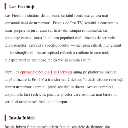
Las Fierbinți
Las Fierbinți rămâne, de ani buni, serialul românesc cu cea mai
constantă bază de urmăritori. Produs de Pro TV, serialul a construit o
lume proprie în jurul unui sat fictiv din câmpia românească, cu
personaje care au intrat în cultura populară mult dincolo de ecranele
televizoarelor. Umorul e specific locului — nici prea rafinat, nici gratuit
— iar situațiile din fiecare episod reflectă o realitate în care mulți
telespectatori se recunosc, fie că vor să admită sau nu.
Faptul că
episoadele noi din Las Fierbinți
ajung pe platformă imediat
după difuzare la Pro TV a transformat Clicksud în destinația de referință
pentru urmăritorii care nu prind serialul în direct. Arhiva completă,
disponibilă fără restricții, permite și celor care au intrat mai târziu în
serial să urmărească firul de la început.
Insula Iubirii
Insula Iubirii funcționează diferit față de serialele de ficțiune, dar