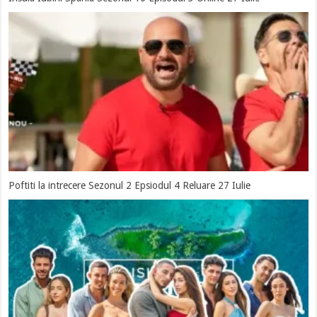
Poftiti la intrecere Sezonul 2 Epsiodul 4 Reluare 27 Iulie