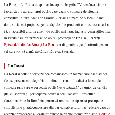
La Bine și La Rău a ocupat un loc aparte în grila TV românească prin
faptul că s-a adresat unui public care cauta o comedie de situație
construită în jurul vieții de familie. Serialul a mers pe o formulă mai
domestică, mai puțin exagerată față de alte producții comice, ceea ce l-a
făcut accesibil unui segment de public mai larg, inclusiv generațiilor mai
în vârstă care nu urmăresc de obicei producții de tip Las Fierbinți.
Episoadele din La Bine și La Rău
sunt disponibile pe platformă pentru
cei care vor să urmărească sau să revadă serialul.
La Roast
La Roast a adus în televiziunea românească un format care până atunci
fusese prezent mai degrabă în online — roast-ul, adică o formă de
comedie prin care o persoană publică este „atacată" cu umor de cei din
jur, cu acordul și participarea activă a celui roastat. Formatul a
funcționat bine în România pentru că umorul de tip roast presupune
complicitate și autocunoaștere din partea subiectului, iar vedetele care au
acceptat provocarea au câștigat puncte la public tocmai prin asta.
Edițiile