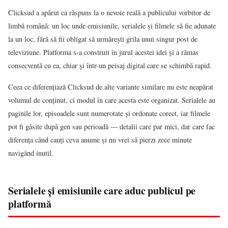
Clicksud a apărut ca răspuns la o nevoie reală a publicului vorbitor de
limbă română: un loc unde emisiunile, serialele și filmele să fie adunate
la un loc, fără să fii obligat să urmărești grila unui singur post de
televiziune. Platforma s-a construit în jurul acestei idei și a rămas
consecventă cu ea, chiar și într-un peisaj digital care se schimbă rapid.
Ceea ce diferențiază Clicksud de alte variante similare nu este neapărat
volumul de conținut, ci modul în care acesta este organizat. Serialele au
paginile lor, episoadele sunt numerotate și ordonate corect, iar filmele
pot fi găsite după gen sau perioadă — detalii care par mici, dar care fac
diferența când cauți ceva anume și nu vrei să pierzi zece minute
navigând inutil.
Serialele și emisiunile care aduc publicul pe
platformă