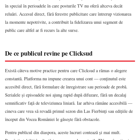
în special în perioadele în care posturile TV nu oferă altceva decât
reluări. Accesul direct, fără ferestre publicitare care întrerup vizionarea
la momente nepotrivite, a contribuit la fidelizarea unui segment de
public care altfel ar fi recurs la alte surse.
De ce publicul revine pe Clicksud
Există câteva motive practice pentru care Clicksud a rămas o alegere
constantă. Platforma nu impune crearea unui cont — conținutul este
accesibil direct, fără formulare de înregistrare sau perioade de probă.
Serialele și episoadele noi ajung rapid după difuzare, fără un decalaj
semnificativ față de televiziunea liniară. Iar arhiva rămâne accesibilă —
cineva care vrea să revadă primul sezon din Las Fierbinți sau edițiile de
început din Vocea României le găsește fără obstacole.
Pentru publicul din diaspora, aceste lucruri contează și mai mult.