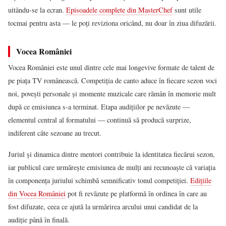
uitându-se la ecran.
Episoadele complete din MasterChef
sunt utile
tocmai pentru asta — le poți reviziona oricând, nu doar în ziua difuzării.
Vocea României
Vocea României este unul dintre cele mai longevive formate de talent de
pe piața TV românească. Competiția de canto aduce în fiecare sezon voci
noi, povești personale și momente muzicale care rămân în memorie mult
după ce emisiunea s-a terminat. Etapa audițiilor pe nevăzute —
elementul central al formatului — continuă să producă surprize,
indiferent câte sezoane au trecut.
Juriul și dinamica dintre mentori contribuie la identitatea fiecărui sezon,
iar publicul care urmărește emisiunea de mulți ani recunoaște că variația
în componența juriului schimbă semnificativ tonul competiției.
Edițiile
din Vocea României
pot fi revăzute pe platformă în ordinea în care au
fost difuzate, ceea ce ajută la urmărirea arcului unui candidat de la
audiție până în finală.