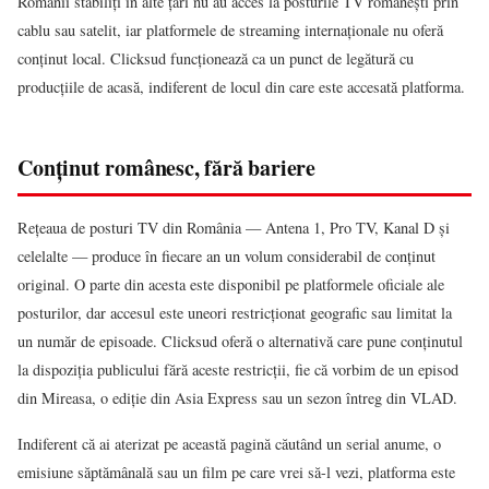
Românii stabiliți în alte țări nu au acces la posturile TV românești prin
cablu sau satelit, iar platformele de streaming internaționale nu oferă
conținut local. Clicksud funcționează ca un punct de legătură cu
producțiile de acasă, indiferent de locul din care este accesată platforma.
Conținut românesc, fără bariere
Rețeaua de posturi TV din România — Antena 1, Pro TV, Kanal D și
celelalte — produce în fiecare an un volum considerabil de conținut
original. O parte din acesta este disponibil pe platformele oficiale ale
posturilor, dar accesul este uneori restricționat geografic sau limitat la
un număr de episoade. Clicksud oferă o alternativă care pune conținutul
la dispoziția publicului fără aceste restricții, fie că vorbim de un episod
din Mireasa, o ediție din Asia Express sau un sezon întreg din VLAD.
Indiferent că ai aterizat pe această pagină căutând un serial anume, o
emisiune săptămânală sau un film pe care vrei să-l vezi, platforma este