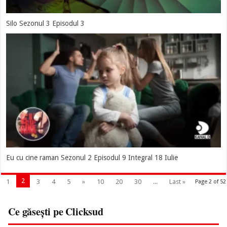
Silo Sezonul 3 Episodul 3
Eu cu cine raman Sezonul 2 Episodul 9 Integral 18 Iulie
2
1
3
4
5
»
10
20
30
...
Last »
Page 2 of 52
Ce găsești pe Clicksud