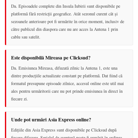
Da. Episoadele complete din Insula Iubirii sunt disponibile pe
platformă fără restricții geografice. Atât sezonul curent cât și
sezoanele anterioare pot fi urmărite în orice moment, inclusiv de
către publicul din diaspora care nu are acces la Antena 1 prin
cablu sau satelit.
Este disponibilă Mireasa pe Clicksud?
Da. Emisiunea Mireasa, difuzată zilnic la Antena 1, este una
dintre producțiile actualizate constant pe platformă. Dat fiind că
formatul presupune episoade zilnice, accesul online este util mai
ales pentru urmăritorii care nu pot prinde emisiunea în direct în
fiecare zi.
Unde pot urmări Asia Express online?
Edițiile din Asia Express sunt disponibile pe Clicksud după
fiecare difuzare. Serialul de aventură poate fi urmărit în ordinea