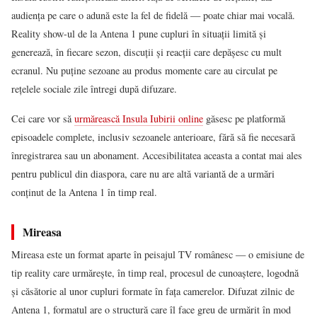
audiența pe care o adună este la fel de fidelă — poate chiar mai vocală.
Reality show-ul de la Antena 1 pune cupluri în situații limită și
generează, în fiecare sezon, discuții și reacții care depășesc cu mult
ecranul. Nu puține sezoane au produs momente care au circulat pe
rețelele sociale zile întregi după difuzare.
Cei care vor să
urmărească Insula Iubirii online
găsesc pe platformă
episoadele complete, inclusiv sezoanele anterioare, fără să fie necesară
înregistrarea sau un abonament. Accesibilitatea aceasta a contat mai ales
pentru publicul din diaspora, care nu are altă variantă de a urmări
conținut de la Antena 1 în timp real.
Mireasa
Mireasa este un format aparte în peisajul TV românesc — o emisiune de
tip reality care urmărește, în timp real, procesul de cunoaștere, logodnă
și căsătorie al unor cupluri formate în fața camerelor. Difuzat zilnic de
Antena 1, formatul are o structură care îl face greu de urmărit în mod