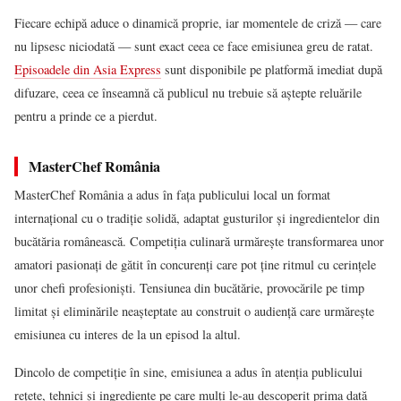
Fiecare echipă aduce o dinamică proprie, iar momentele de criză — care
nu lipsesc niciodată — sunt exact ceea ce face emisiunea greu de ratat.
Episoadele din Asia Express
sunt disponibile pe platformă imediat după
difuzare, ceea ce înseamnă că publicul nu trebuie să aștepte reluările
pentru a prinde ce a pierdut.
MasterChef România
MasterChef România a adus în fața publicului local un format
internațional cu o tradiție solidă, adaptat gusturilor și ingredientelor din
bucătăria românească. Competiția culinară urmărește transformarea unor
amatori pasionați de gătit în concurenți care pot ține ritmul cu cerințele
unor chefi profesioniști. Tensiunea din bucătărie, provocările pe timp
limitat și eliminările neașteptate au construit o audiență care urmărește
emisiunea cu interes de la un episod la altul.
Dincolo de competiție în sine, emisiunea a adus în atenția publicului
rețete, tehnici și ingrediente pe care mulți le-au descoperit prima dată