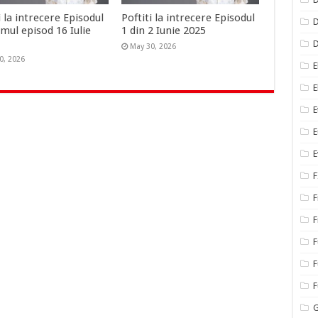
i la intrecere Episodul
Poftiti la intrecere Episodul
D
imul episod 16 Iulie
1 din 2 Iunie 2025
May 30, 2026
0, 2026
E
E
E
E
E
F
F
F
F
F
G