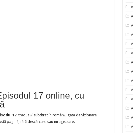
8
A
A
A
A
A
A
A
A
A
 Episodul 17 online, cu
A
nă
A
isodul 17
, tradus și subtitrat în română, gata de vizionare
A
astă pagină, fără descărcare sau înregistrare.
A