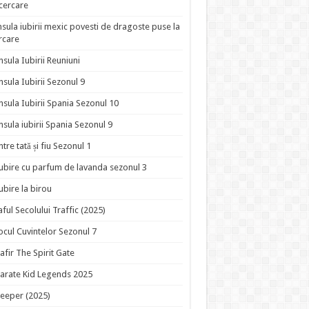
ncercare
nsula iubirii mexic povesti de dragoste puse la
rcare
nsula Iubirii Reuniuni
nsula Iubirii Sezonul 9
nsula Iubirii Spania Sezonul 10
nsula iubirii Spania Sezonul 9
ntre tată și fiu Sezonul 1
ubire cu parfum de lavanda sezonul 3
ubire la birou
aful Secolului Traffic (2025)
ocul Cuvintelor Sezonul 7
afir The Spirit Gate
arate Kid Legends 2025
eeper (2025)