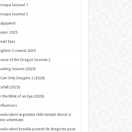
roapa Sezonul 1
roapa Sezonul 2
Happyend
avoc 2025
eart Eyes
ighest 2 Lowest 2025
ouse of the Dragon Sezonul 2
unting Season (2025)
 Can Only Imagine 2 (2026)
cefall (2025)
n the Blink of an Eye (2026)
nfluencers
nsula iubirii argentina chile tentatii decizii si
ine schimbate
nsula iubirii brazilia povesti de dragoste puse