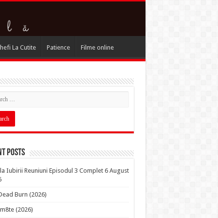
hefi La Cutite
Patience
Filme online
nt Posts
la Iubirii Reuniuni Episodul 3 Complet 6 August
6
 Dead Burn (2026)
m8te (2026)