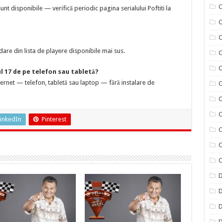
C
t disponibile — verifică periodic pagina serialului Poftiti la
C
are din lista de playere disponibile mai sus.
C
C
ul 17 de pe telefon sau tabletă?
nternet — telefon, tabletă sau laptop — fără instalare de
C
C
C
inkedIn
Pinterest
C
C
C
D
D
D
D