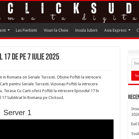
esti
Las Fierbinti
Visuri la Cheie
Insula Iubirii
Asia Express
C
 17 de pe 7 Iulie 2025
at in Romana on Seriale Turcesti. Obține Poftiti la intrecere
i pentru Seriale Turcesti. Vizionați Poftiti la intrecere
 Terasa Cu Carti oferă Poftiti la intrecere Episodul 17 în
Rece
ul 17 Subtitrat în Romana pe
Clicksud
.
Insu
Server 1
202
Evil
Soul