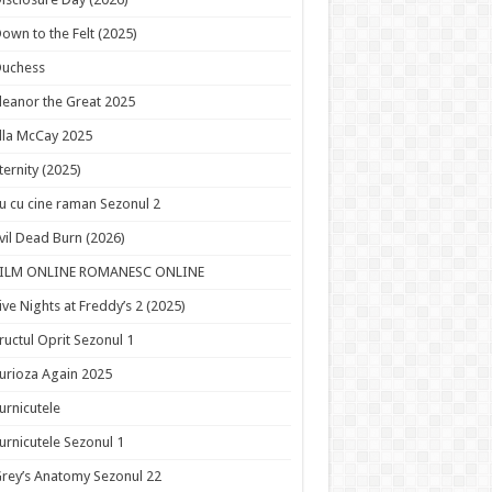
own to the Felt (2025)
Duchess
leanor the Great 2025
lla McCay 2025
ternity (2025)
u cu cine raman Sezonul 2
vil Dead Burn (2026)
FILM ONLINE ROMANESC ONLINE
ive Nights at Freddy’s 2 (2025)
ructul Oprit Sezonul 1
urioza Again 2025
urnicutele
urnicutele Sezonul 1
rey’s Anatomy Sezonul 22