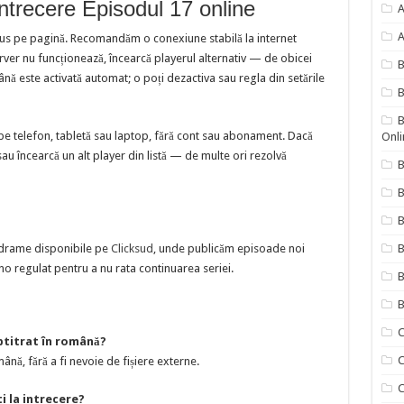
intrecere Episodul 17 online
A
A
sus pe pagină. Recomandăm o conexiune stabilă la internet
erver nu funcționează, încearcă playerul alternativ — de obicei
nă este activată automat; o poți dezactiva sau regla din setările
B
B
pe telefon, tabletă sau laptop, fără cont sau abonament. Dacă
Onli
sau încearcă un alt player din listă — de multe ori rezolvă
B
B
de drame disponibile pe
Clicksud
, unde publicăm episoade noi
B
o regulat pentru a nu rata continuarea seriei.
B
B
C
ubtitrat în română?
C
ână, fără a fi nevoie de fișiere externe.
C
i la intrecere?