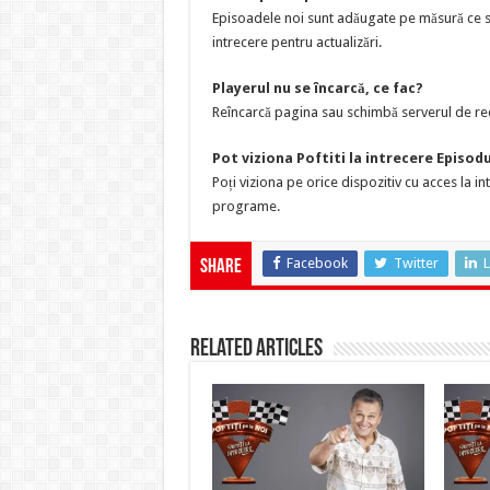
Episoadele noi sunt adăugate pe măsură ce sun
intrecere pentru actualizări.
Playerul nu se încarcă, ce fac?
Reîncarcă pagina sau schimbă serverul de red
Pot viziona Poftiti la intrecere Episod
Poți viziona pe orice dispozitiv cu acces la i
programe.
Facebook
Twitter
L
Share
Related Articles