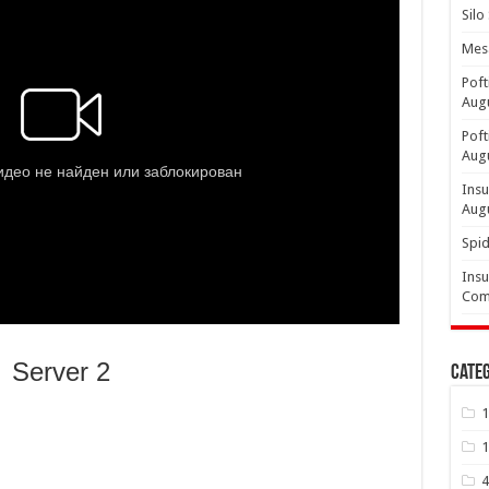
Silo
Mesa
Poft
Aug
Poft
Aug
Insu
Aug
Spid
Insu
Comp
Server 2
Categ
1
1
4