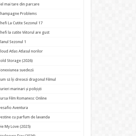
el mai tare din parcare
Champagne Problems
hefi La Cutite Sezonul 17
hefi la cutite Viitorul are gust
lanul Sezonul 1
loud Atlas Atlasul norilor
old Storage (2026)
onexiunea suedeză
um să îți dresezi dragonul Filmul
urieri marinari și polițiști
ursa Film Romanesc Online
esafio Aventura
estine cu parfum de lavanda
ie My Love (2025)
isclosure Day (2026)